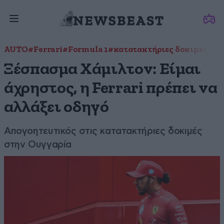
AUTO
#Ferrari
#Formula 1
#κατατακτήριες δοκιμές
#Λι
Ξέσπασμα Χάμιλτον: Είμαι
άχρηστος, η Ferrari πρέπει να
αλλάξει οδηγό
Απογοητευτικός στις κατατακτήριες δοκιμές
στην Ουγγαρία