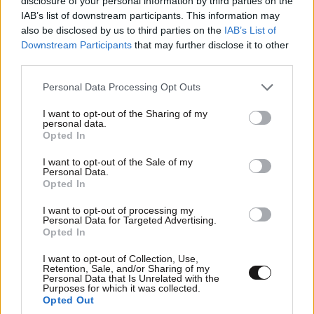
disclosure of your personal information by third parties on the
ΕΛΛΑΔΑ
06·08·2026 21:47
IAB’s list of downstream participants. This information may
Τραγωδία στα Μάλια: «Ο πανικός τη σκότωσε»
also be disclosed by us to third parties on the
IAB’s List of
– Τι λένε μάρτυρες για τη 42χρονη Ολλανδή
Downstream Participants
that may further disclose it to other
που πνίγηκε προσπαθώντας να σώσει τη φίλη
third parties.
της
Please note that this website/app uses one or more Google
Personal Data Processing Opt Outs
services and may gather and store information including but
not limited to your visit or usage behaviour. You may click to
I want to opt-out of the Sharing of my
personal data.
grant or deny consent to Google and its third-party tags to
Opted In
use your data for below specified purposes in below Google
consent section.
I want to opt-out of the Sale of my
Personal Data.
Opted In
I want to opt-out of processing my
Personal Data for Targeted Advertising.
Opted In
I want to opt-out of Collection, Use,
Retention, Sale, and/or Sharing of my
Personal Data that Is Unrelated with the
Purposes for which it was collected.
Opted Out