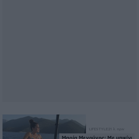
LIFESTYLE
21 λ. πριν
Μαρία Μενούνος: Με μπικίνι