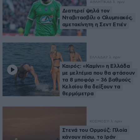
ΑΘΛΗΤΙΚΑ
6 λ. πριν
Διατηρεί ψηλά τον
Νταβιτασβίλι ο Ολυμπιακός,
αμετακίνητη η Σεντ Ετιέν
ΕΛΛΑΔΑ
7 λ. πριν
Καιρός: «Καμίνι» η Ελλάδα
με μελτέμια που θα φτάσουν
τα 8 μποφόρ – 36 βαθμούς
Κελσίου θα δείξουν τα
θερμόμετρα
ΚΟΣΜΟΣ
11 λ. πριν
Στενά του Ορμούζ: Πλοία
κάνουν πίσω, το Ιράν