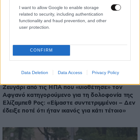
I want to allow Google to enable storage
related to security, including authentication
functionality and fraud prevention, and other
user protection.
CONFIRM
Data Deletion
Data Access
Privacy Policy
ΚΟΣΜΟΣ
31 λ. πριν
Ζευγάρι από τις ΗΠΑ που «υιοθέτησε» τον
Αφγανό κατηγορούμενο για τη δολοφονία της
Ελίζαμπεθ Ρος: «Είμαστε συντετριμμένοι – Δεν
έδειξε ποτέ ότι ήταν ικανός για κάτι τέτοιο»