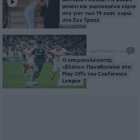
μπικίνι και γυμνασμένα χέρια
στο γιοτ των 19 εκατ. ευρώ
στο Σεν Τροπέ
3
ΑΘΛΗΤΙΚΑ
55 λ. πριν
Ο υπερυπολογιστής
«βλέπει» Παναθηναϊκό στα
Play Offs του Conference
League