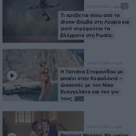
2
ΚΟΣΜΟΣ
42 λ. πριν
Τι κρύβεται πίσω από το
drone-βόμβα στη Λειψία και
γιατί στρέφονται τα
βλέμματα στη Ρωσία;
LIFESTYLE
45 λ. πριν
Η Τατιάνα Στεφανίδου με
μπικίνι στην Κεφαλονιά –
Διακοπές με τον Νίκο
Ευαγγελάτο και τον γιο
τους
LIFESTYLE
53 λ. πριν
Βικτόρια Μπέκαμ: Με μαύρο