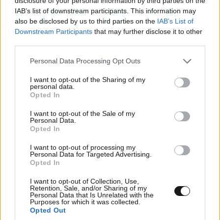
disclosure of your personal information by third parties on the
και μητέρα
IAB’s list of downstream participants. This information may
also be disclosed by us to third parties on the
IAB’s List of
Downstream Participants
that may further disclose it to other
third parties.
Please note that this website/app uses one or more Google
Personal Data Processing Opt Outs
services and may gather and store information including but
not limited to your visit or usage behaviour. You may click to
I want to opt-out of the Sharing of my
personal data.
grant or deny consent to Google and its third-party tags to
Opted In
use your data for below specified purposes in below Google
consent section.
I want to opt-out of the Sale of my
Personal Data.
Opted In
I want to opt-out of processing my
Personal Data for Targeted Advertising.
Opted In
ΔΙΑΤΡΟΦΗ
07·08·2026 08:32
5 ροφήματα που μπορείτε να πίνετε πριν τον
I want to opt-out of Collection, Use,
ύπνο για καλύτερα επίπεδα σακχάρου στο αίμα
Retention, Sale, and/or Sharing of my
Personal Data that Is Unrelated with the
Purposes for which it was collected.
Opted Out