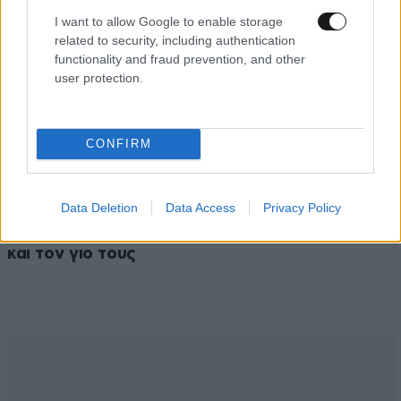
I want to allow Google to enable storage
related to security, including authentication
functionality and fraud prevention, and other
user protection.
CONFIRM
LIFESTYLE
45 λ. πριν
Data Deletion
Data Access
Privacy Policy
Η Τατιάνα Στεφανίδου με μπικίνι στην
Κεφαλονιά – Διακοπές με τον Νίκο Ευαγγελάτο
και τον γιο τους