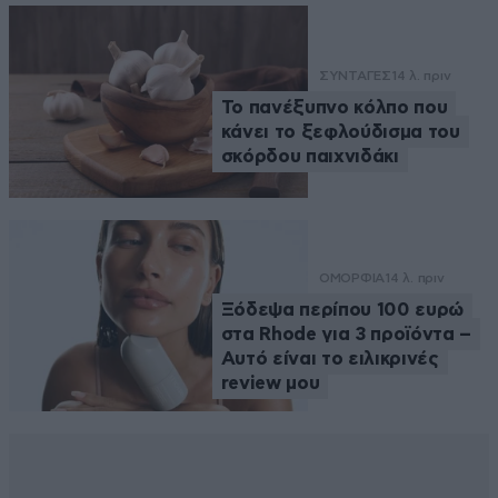
ΣΥΝΤΑΓΕΣ
14 λ. πριν
Το πανέξυπνο κόλπο που
κάνει το ξεφλούδισμα του
σκόρδου παιχνιδάκι
ΟΜΟΡΦΙΑ
14 λ. πριν
Ξόδεψα περίπου 100 ευρώ
στα Rhode για 3 προϊόντα –
Αυτό είναι το ειλικρινές
review μου