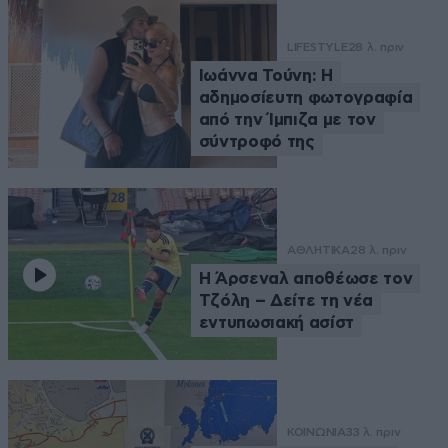
LIFESTYLE
28 λ. πριν
Ιωάννα Τούνη: Η
αδημοσίευτη φωτογραφία
από την Ίμπιζα με τον
σύντροφό της
ΑΘΛΗΤΙΚΑ
28 λ. πριν
Η Άρσεναλ αποθέωσε τον
Τζόλη – Δείτε τη νέα
εντυπωσιακή ασίστ
ΚΟΙΝΩΝΙΑ
33 λ. πριν