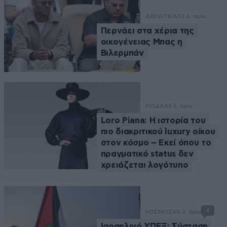
ΑΘΛΗΤΙΚΑ
37 λ. πριν
Περνάει στα χέρια της
οικογένειας Μπας η
Βιλερμπάν
ΜΟΔΑ
45 λ. πριν
Loro Piana: Η ιστορία του
πιο διακριτικού luxury οίκου
στον κόσμο – Εκεί όπου το
πραγματικό status δεν
χρειάζεται λογότυπο
4
ΚΟΣΜΟΣ
48 λ. πριν
Ισραηλινό ΥΠΕΞ: Σύσταση