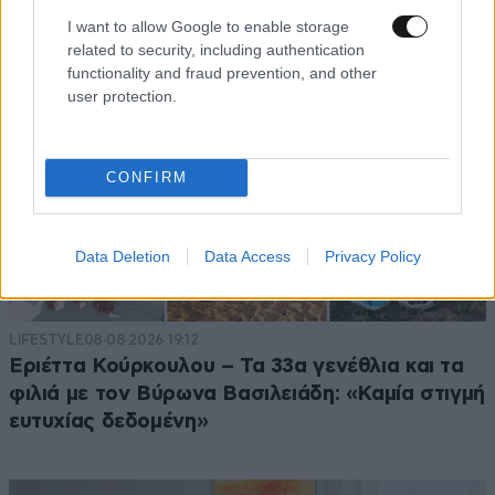
I want to allow Google to enable storage
related to security, including authentication
functionality and fraud prevention, and other
user protection.
CONFIRM
Data Deletion
Data Access
Privacy Policy
LIFESTYLE
08·08·2026 19:12
Εριέττα Κούρκουλου – Τα 33α γενέθλια και τα
φιλιά με τον Βύρωνα Βασιλειάδη: «Καμία στιγμή
ευτυχίας δεδομένη»