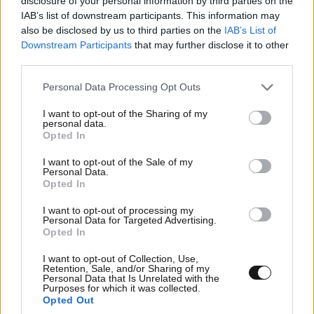
disclosure of your personal information by third parties on the
IAB’s list of downstream participants. This information may
also be disclosed by us to third parties on the
IAB’s List of
Downstream Participants
that may further disclose it to other
ΚΟΣΜΟΣ
09·08·2026 07:44
third parties.
Η αυτοκρατορία του «Έντικ» και ο «μεγάλος»
Please note that this website/app uses one or more Google
Personal Data Processing Opt Outs
που φέρεται να βρίσκεται πίσω του – Τι ορίζει ο
services and may gather and store information including but
όρος Greek Mafia
not limited to your visit or usage behaviour. You may click to
I want to opt-out of the Sharing of my
personal data.
grant or deny consent to Google and its third-party tags to
Opted In
use your data for below specified purposes in below Google
consent section.
I want to opt-out of the Sale of my
Personal Data.
Opted In
I want to opt-out of processing my
Personal Data for Targeted Advertising.
Opted In
I want to opt-out of Collection, Use,
Retention, Sale, and/or Sharing of my
Personal Data that Is Unrelated with the
Purposes for which it was collected.
Opted Out