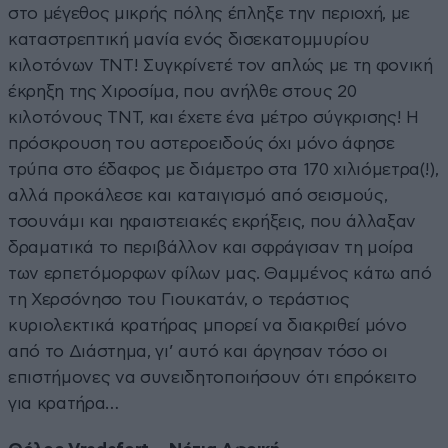
στο μέγεθος μικρής πόλης έπληξε την περιοχή, με
καταστρεπτική μανία ενός δισεκατομμυρίου
κιλοτόνων TNT! Συγκρίνετέ τον απλώς με τη φονική
έκρηξη της Χιροσίμα, που ανήλθε στους 20
κιλοτόνους TNT, και έχετε ένα μέτρο σύγκρισης! Η
πρόσκρουση του αστεροειδούς όχι μόνο άφησε
τρύπα στο έδαφος με διάμετρο στα 170 χιλιόμετρα(!),
αλλά προκάλεσε και καταιγισμό από σεισμούς,
τσουνάμι και ηφαιστειακές εκρήξεις, που άλλαξαν
δραματικά το περιβάλλον και σφράγισαν τη μοίρα
των ερπετόμορφων φίλων μας. Θαμμένος κάτω από
τη Χερσόνησο του Γιουκατάν, ο τεράστιος
κυριολεκτικά κρατήρας μπορεί να διακριθεί μόνο
από το Διάστημα, γι’ αυτό και άργησαν τόσο οι
επιστήμονες να συνειδητοποιήσουν ότι επρόκειτο
για κρατήρα…