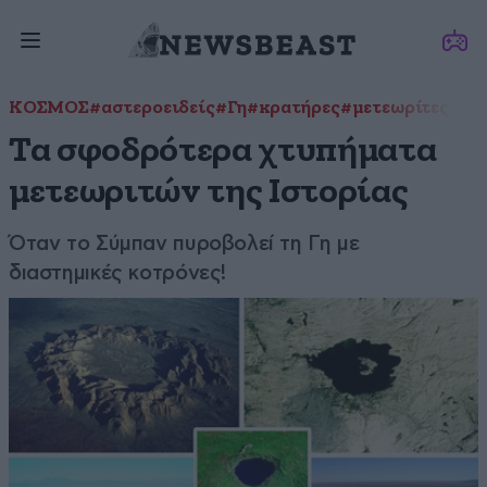
ΚΟΣΜΟΣ
#αστεροειδείς
#Γη
#κρατήρες
#μετεωρίτες
#χτ
Τα σφοδρότερα χτυπήματα
μετεωριτών της Ιστορίας
Όταν το Σύμπαν πυροβολεί τη Γη με
διαστημικές κοτρόνες!