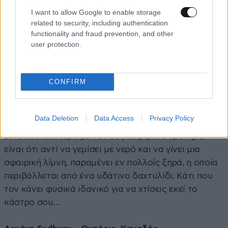
I want to allow Google to enable storage
related to security, including authentication
functionality and fraud prevention, and other
user protection.
Ο ταμιευτήρας Manicouagan, γνωστός επίσης ως «το
μάτι του Κεμπέκ», σχηματίστηκε πριν από 212
CONFIRM
εκατομμύρια χρόνια όταν ένας αστεροειδής μήκους
5 χιλιομέτρων χτύπησε την περιοχή. Η μήκους 100
χιλιομέτρων τρύπα διαβρώθηκε έκτοτε πολύ, το
Data Deletion
Data Access
Privacy Policy
μέγεθός της δεν κρύβεται όμως. Το
εντυπωσιακότερο με τον συγκεκριμένο κρατήρα
είναι ότι αντί να γεμίσει με νερό και να γίνει μια
σφαιρική λίμνη, παραμένει εν πολλοίς ξηρά, η οποία
περιβάλλεται από ένα υδάτινο δαχτυλίδι. Κάτι που
τον κάνει φυσικά ιδανικό για να χτίσεις εκεί το
κάστρο σου…