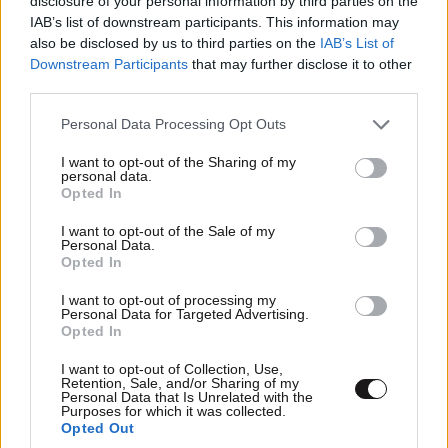
disclosure of your personal information by third parties on the
IAB’s list of downstream participants. This information may
also be disclosed by us to third parties on the
IAB’s List of
Εδώ τα πράγματα δεν είναι καθόλου ξεκάθαρα,
Downstream Participants
that may further disclose it to other
third parties.
καθώς ο μετεωρίτης δεν άφησε κανένα ίχνος,
κάνοντας την υπόθεση αντικείμενο διαμάχης για το
Please note that this website/app uses one or more Google
Personal Data Processing Opt Outs
τι πράγματι χτύπησε την απομονωμένη γωνιά της
services and may gather and store information including but
not limited to your visit or usage behaviour. You may click to
I want to opt-out of the Sharing of my
Σιβηρίας πριν από μόλις 106 χρόνια. Για το μόνο που
personal data.
grant or deny consent to Google and its third-party tags to
μπορούμε να είμαστε σίγουροι είναι ότι κάτι μεγάλο
Opted In
use your data for below specified purposes in below Google
και κινούμενο πολύ γρήγορα έπληξε την περιοχή
consent section.
I want to opt-out of the Sale of my
κοντά στον ρωσικό ποταμό Tunguska τον Ιούνιο του
Personal Data.
Opted In
1908, ισοπεδώνοντας περισσότερα από 2.000
τετραγωνικά χιλιόμετρα δασικής έκτασης. Η έκρηξη
I want to opt-out of processing my
Personal Data for Targeted Advertising.
ήταν μάλιστα τόσο ισχυρή που καταγράφηκε από
Opted In
σεισμογράφους της Βρετανίας! Η έλλειψη
I want to opt-out of Collection, Use,
μεταλλικών στοιχείων στην ευρύτερη περιοχή
Retention, Sale, and/or Sharing of my
Personal Data that Is Unrelated with the
υποδηλώνει ότι το ουράνιο σώμα πρέπει να ήταν
Purposes for which it was collected.
κομήτης και όχι μετεωρίτης, αν και η επιστημονική
Opted Out