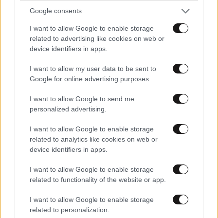
ετυμηγορία δεν έχει καταλήξει ακόμα. Όσο για την
Google consents
άποψη εκείνων που υποστηρίζουν εξωγήινη
δραστηριότητα στην περιοχή, παρά την εντελώς
I want to allow Google to enable storage
related to advertising like cookies on web or
αβάσιμη και τελείως υποθετική φύση της θεωρίας,
device identifiers in apps.
την έχει την πλάκα της…
I want to allow my user data to be sent to
Κρατήρας Manicouagan – Καναδάς
Google for online advertising purposes.
I want to allow Google to send me
personalized advertising.
I want to allow Google to enable storage
related to analytics like cookies on web or
device identifiers in apps.
I want to allow Google to enable storage
related to functionality of the website or app.
I want to allow Google to enable storage
related to personalization.