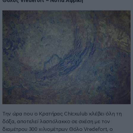
Θόλος Vredefort – Νότια Αφρική
Την ώρα που ο Κρατήρας Chicxulub κλέβει όλη τη
δόξα, αποτελεί λασπόλακκο σε σχέση με τον
διαμέτρου 300 χιλιομέτρων Θόλο Vredefort, ο