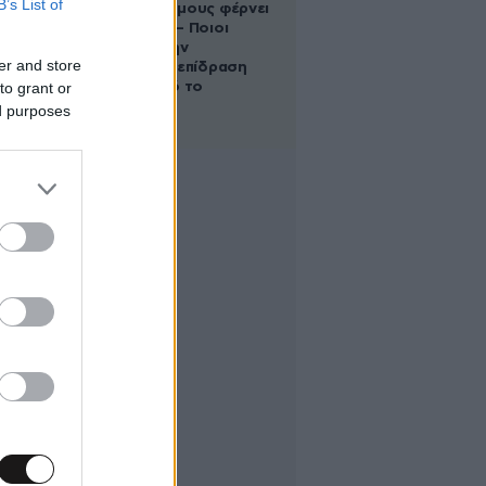
B’s List of
στους Διδύμους φέρνει
ανατροπές – Ποιοι
δέχονται την
er and store
ευεργετική επίδραση
to grant or
του Δία από το
απόγευμα;
ed purposes