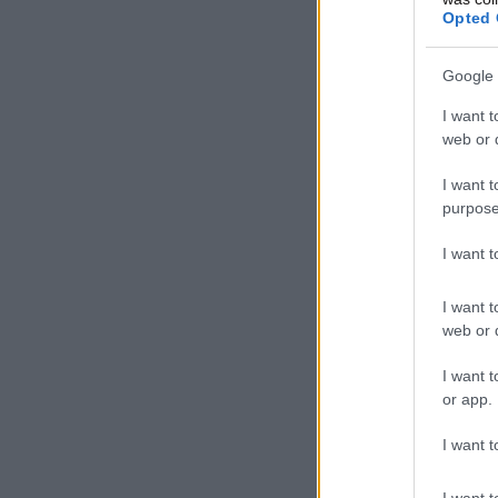
Opted 
Google 
I want t
web or d
I want t
purpose
I want 
I want t
web or d
I want t
or app.
I want t
I want t