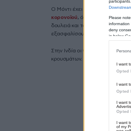
participants
Downstream 
Ο Μόντι έχει επιβάλει περιορισ
κορονοϊού
,
όμως το μέτρο αυτό 
Please note
information 
δουλειά και τα πιο αναξιοπαθούν
deny consent
εξασφαλίσουν τροφή και κατάλυ
in below Go
Στην Ινδία οι θάνατοι λόγω του κ
Persona
κρουσμάτων.
I want t
Opted 
I want t
Opted 
I want 
Advertis
Opted 
I want t
of my P
was col