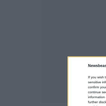
Newsbeast
If you wish 
sensitive in
confirm you
continue se
information 
further disc