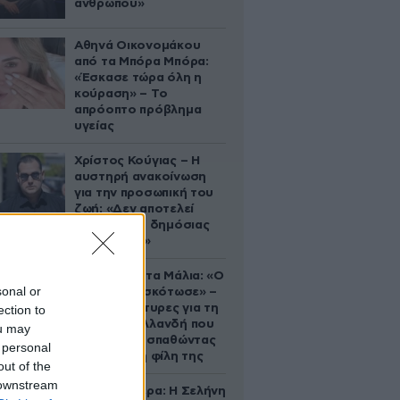
ανθρώπου»
Αθηνά Οικονομάκου
από τα Μπόρα Μπόρα:
«Έσκασε τώρα όλη η
κούραση» – Το
απρόοπτο πρόβλημα
υγείας
Χρίστος Κούγιας – Η
αυστηρή ανακοίνωση
για την προσωπική του
ζωή: «Δεν αποτελεί
αντικείμενο δημόσιας
συζήτησης»
Τραγωδία στα Μάλια: «Ο
sonal or
πανικός τη σκότωσε» –
Τι λένε μάρτυρες για τη
ection to
42χρονη Ολλανδή που
ou may
πνίγηκε προσπαθώντας
 personal
να σώσει τη φίλη της
out of the
 downstream
Ζώδια σήμερα: Η Σελήνη