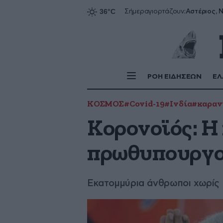
Αστέριος, Ν
Σήμερα
γιορτάζουν:
ΡΟΗ ΕΙΔΗΣΕΩΝ
ΕΛ
ΚΟΣΜΟΣ
#Covid-19
#Ινδία
#καραν
Κορονοϊός: Η 
πρωθυπουργ
Εκατομμύρια άνθρωποι χωρίς δ