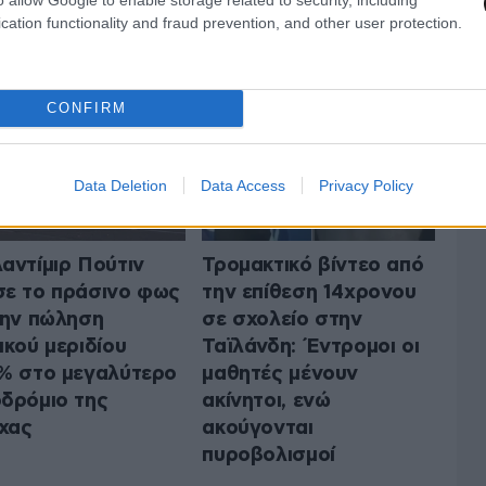
 ΤΟΝ ΚΟΣΜΟ
cation functionality and fraud prevention, and other user protection.
ΟΛΑ ΤΑ ΑΡΘΡΑ
CONFIRM
Data Deletion
Data Access
Privacy Policy
αντίμιρ Πούτιν
Τρομακτικό βίντεο από
ε το πράσινο φως
την επίθεση 14χρονου
την πώληση
σε σχολείο στην
ικού μεριδίου
Ταϊλάνδη: Έντρομοι οι
% στο μεγαλύτερο
μαθητές μένουν
δρόμιο της
ακίνητοι, ενώ
χας
ακούγονται
πυροβολισμοί