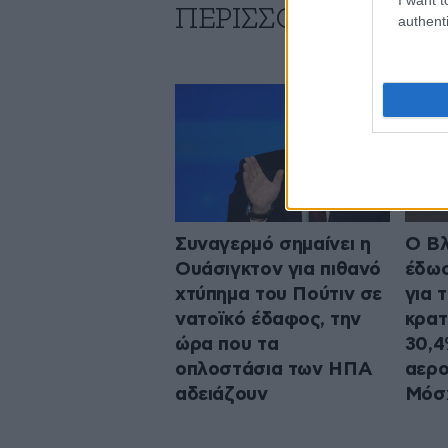
ΠΕΡΙΣΣΟΤΕΡΑ ΑΠΟ
authenti
Συναγερμό σημαίνει η
Ο Βλ
Ουάσιγκτον για πιθανό
έδωσ
χτύπημα του Πούτιν σε
για 
νατοϊκό έδαφος, την
κρατ
ώρα που τα
30,4
οπλοστάσια των ΗΠΑ
αερο
αδειάζουν
Μόσ