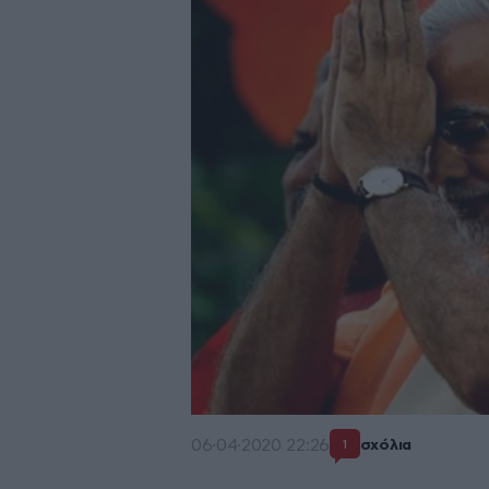
06·04·2020 22:26
σχόλια
1