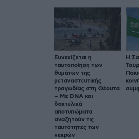
Συνεχίζεται η
Η Σα
ταυτοποίηση των
Τουρ
θυμάτων της
Πακι
μεταναστευτικής
κοιν
τραγωδίας στη Θέουτα
συμ
– Με DNA και
δακτυλικά
αποτυπώματα
αναζητούν τις
ταυτότητες των
νεκρών