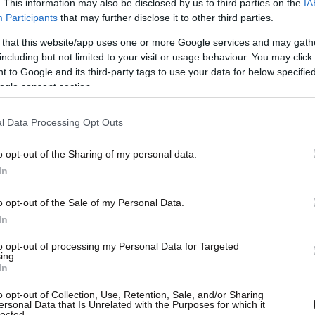
. This information may also be disclosed by us to third parties on the
IA
Participants
that may further disclose it to other third parties.
μό κυκλοφορίας τριών εβδομάδων, λόγω του
έχει αφήσει εκατομμύρια ανθρώπους χωρίς
 that this website/app uses one or more Google services and may gath
including but not limited to your visit or usage behaviour. You may click 
τα μέλη της κοινωνίας κάνουν αγώνα για να
 to Google and its third-party tags to use your data for below specifi
μα.
ogle consent section.
ορονοϊού ανέρχονται σε 117, σε σύνο 4.314
l Data Processing Opt Outs
o opt-out of the Sharing of my personal data.
In
o opt-out of the Sale of my Personal Data.
In
to opt-out of processing my Personal Data for Targeted
ing.
In
o opt-out of Collection, Use, Retention, Sale, and/or Sharing
ersonal Data that Is Unrelated with the Purposes for which it
lected.