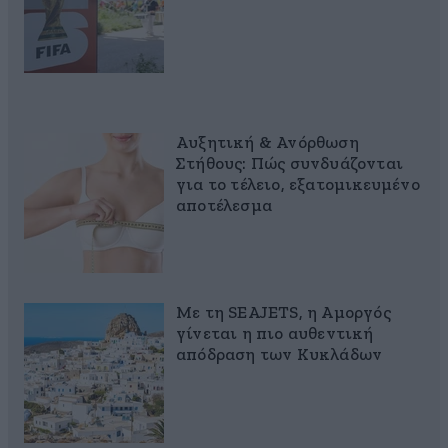
Αυξητική & Ανόρθωση
Στήθους: Πώς συνδυάζονται
για το τέλειο, εξατομικευμένο
αποτέλεσμα
Με τη SEAJETS, η Αμοργός
γίνεται η πιο αυθεντική
απόδραση των Κυκλάδων