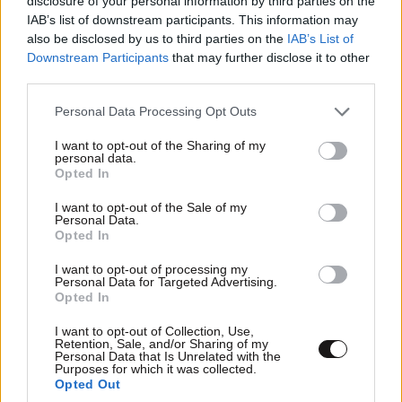
disclosure of your personal information by third parties on the
IAB’s list of downstream participants. This information may
also be disclosed by us to third parties on the
IAB’s List of
Downstream Participants
that may further disclose it to other
third parties.
Please note that this website/app uses one or more Google
Personal Data Processing Opt Outs
services and may gather and store information including but
not limited to your visit or usage behaviour. You may click to
I want to opt-out of the Sharing of my
personal data.
grant or deny consent to Google and its third-party tags to
Xαρακτήρες: 0/1000
Opted In
use your data for below specified purposes in below Google
consent section.
Διαβάστε και ακολουθήστε τους κανόνες σχολιασμού
I want to opt-out of the Sale of my
Personal Data.
Opted In
ΠΡΟΣΘΗΚΗ
I want to opt-out of processing my
Personal Data for Targeted Advertising.
Opted In
I want to opt-out of Collection, Use,
TRENDING
Retention, Sale, and/or Sharing of my
Personal Data that Is Unrelated with the
Purposes for which it was collected.
Opted Out