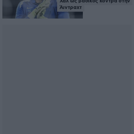
Χαλ ως βασικός κόντρα στην
Άιντραχτ