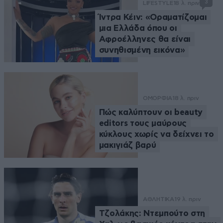
3
LIFESTYLE
18 λ. πριν
Ίντρα Κέιν: «Οραματίζομαι
μια Ελλάδα όπου οι
Αφροέλληνες θα είναι
συνηθισμένη εικόνα»
ΟΜΟΡΦΙΑ
18 λ. πριν
Πώς καλύπτουν οι beauty
editors τους μαύρους
κύκλους χωρίς να δείχνει το
μακιγιάζ βαρύ
ΑΘΛΗΤΙΚΑ
19 λ. πριν
Τζολάκης: Ντεμπούτο στη