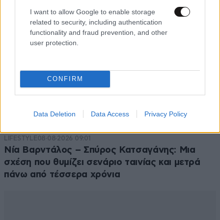
I want to allow Google to enable storage
related to security, including authentication
functionality and fraud prevention, and other
user protection.
CONFIRM
Data Deletion
Data Access
Privacy Policy
LIFESTYLE
08·08·2026 09:01
Νία Βαρντάλος – Σπύρος Κατσαγάνης: Μια
σχέση που θυμίζει σενάριο ταινίας και μετρά
πάνω από τέσσερα χρόνια