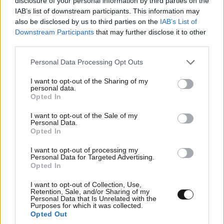
disclosure of your personal information by third parties on the
IAB’s list of downstream participants. This information may
also be disclosed by us to third parties on the
IAB’s List of
Downstream Participants
that may further disclose it to other
third parties.
Please note that this website/app uses one or more Google
Personal Data Processing Opt Outs
services and may gather and store information including but
not limited to your visit or usage behaviour. You may click to
I want to opt-out of the Sharing of my
personal data.
grant or deny consent to Google and its third-party tags to
Opted In
use your data for below specified purposes in below Google
consent section.
I want to opt-out of the Sale of my
Personal Data.
Opted In
Ρέκτης
16·06·2019 09:19
I want to opt-out of processing my
Personal Data for Targeted Advertising.
Ο μικροαστικός συντηρητισμός είναι πάντοτε
Opted In
ισοπεδωτικός...
I want to opt-out of Collection, Use,
Retention, Sale, and/or Sharing of my
Απαντήστε
0
0
Personal Data that Is Unrelated with the
Purposes for which it was collected.
Opted Out