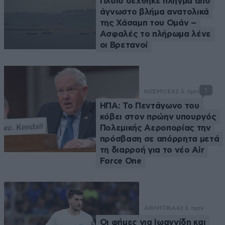
Πλοίο δέχθηκε πλήγμα από
άγνωστο βλήμα ανατολικά
της Χάσαμπ του Ομάν –
Ασφαλές το πλήρωμα λένε
οι Βρετανοί
1
ΚΟΣΜΟΣ
42 λ. πριν
ΗΠΑ: Το Πεντάγωνο του
κόβει στον πρώην υπουργός
Πολεμικής Αεροπορίας την
πρόσβαση σε απόρρητα μετά
τη διαρροή για το νέο Air
Force One
ΑΘΛΗΤΙΚΑ
43 λ. πριν
Οι φήμες για Ιωαννίδη και