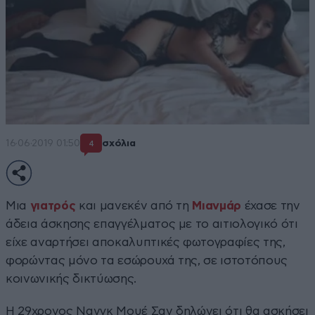
16·06·2019 01:50
σχόλια
4
Μια
γιατρός
και μανεκέν από τη
Μιανμάρ
έχασε την
άδεια άσκησης επαγγέλματος με το αιτιολογικό ότι
είχε αναρτήσει αποκαλυπτικές φωτογραφίες της,
φορώντας μόνο τα εσώρουχά της, σε ιστοτόπους
κοινωνικής δικτύωσης.
Η 29χρονος Νανγκ Μουέ Σαν δηλώνει ότι θα ασκήσει