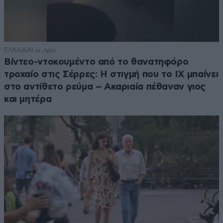
ΕΛΛΑΔΑ
1 ω. πριν
Βίντεο-ντοκουμέντο από το θανατηφόρο
τροχαίο στις Σέρρες: Η στιγμή που το ΙΧ μπαίνει
στο αντίθετο ρεύμα – Ακαριαία πέθαναν γιος
και μητέρα