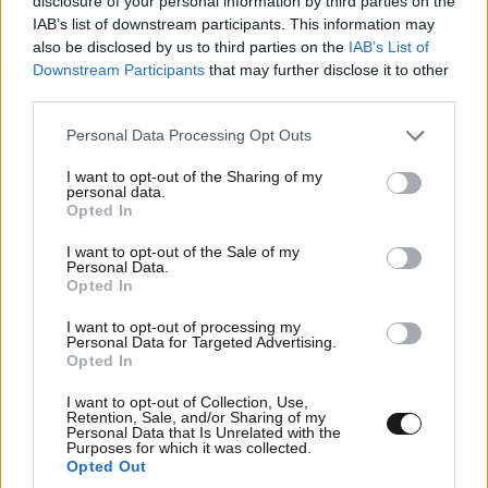
disclosure of your personal information by third parties on the
IAB’s list of downstream participants. This information may
also be disclosed by us to third parties on the
IAB’s List of
Downstream Participants
that may further disclose it to other
third parties.
Please note that this website/app uses one or more Google
Personal Data Processing Opt Outs
services and may gather and store information including but
not limited to your visit or usage behaviour. You may click to
I want to opt-out of the Sharing of my
personal data.
grant or deny consent to Google and its third-party tags to
Opted In
use your data for below specified purposes in below Google
consent section.
I want to opt-out of the Sale of my
Personal Data.
Opted In
I want to opt-out of processing my
Personal Data for Targeted Advertising.
Opted In
I want to opt-out of Collection, Use,
Retention, Sale, and/or Sharing of my
Personal Data that Is Unrelated with the
Purposes for which it was collected.
Ένα χρόνο μετά το ζευγάρι ξεκίνησε τις θεραπείες σε
Opted Out
ειδική κλινική στο Λονδίνο. Ο Tom που γεννήθηκε