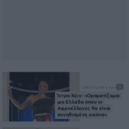
3
LIFESTYLE
45 λ. πριν
Ίντρα Κέιν: «Οραματίζομαι
μια Ελλάδα όπου οι
Αφροέλληνες θα είναι
συνηθισμένη εικόνα»