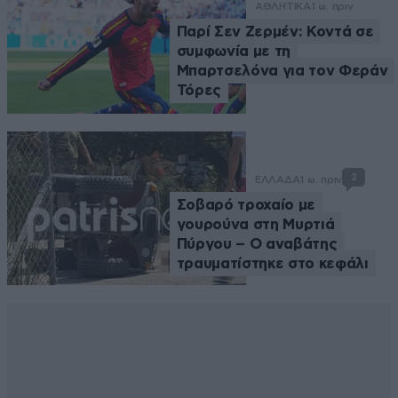
ΑΘΛΗΤΙΚΑ
1 ω. πριν
Παρί Σεν Ζερμέν: Κοντά σε
συμφωνία με τη
Μπαρτσελόνα για τον Φεράν
Τόρες
2
ΕΛΛΑΔΑ
1 ω. πριν
Σοβαρό τροχαίο με
γουρούνα στη Μυρτιά
Πύργου – Ο αναβάτης
τραυματίστηκε στο κεφάλι