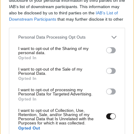
disclosure of your personal information by third parties on the
IAB’s list of downstream participants. This information may
also be disclosed by us to third parties on the
IAB’s List of
Downstream Participants
that may further disclose it to other
third parties.
Please note that this website/app uses one or more Google
Personal Data Processing Opt Outs
services and may gather and store information including but
not limited to your visit or usage behaviour. You may click to
I want to opt-out of the Sharing of my
personal data.
grant or deny consent to Google and its third-party tags to
Opted In
use your data for below specified purposes in below Google
consent section.
I want to opt-out of the Sale of my
Personal Data.
Opted In
I want to opt-out of processing my
Personal Data for Targeted Advertising.
Opted In
LIFESTYLE
08·08·2026 09:01
I want to opt-out of Collection, Use,
Retention, Sale, and/or Sharing of my
Νία Βαρντάλος – Σπύρος Κατσαγάνης: Μια
Personal Data that Is Unrelated with the
σχέση που θυμίζει σενάριο ταινίας και μετρά
Purposes for which it was collected.
Opted Out
πάνω από τέσσερα χρόνια