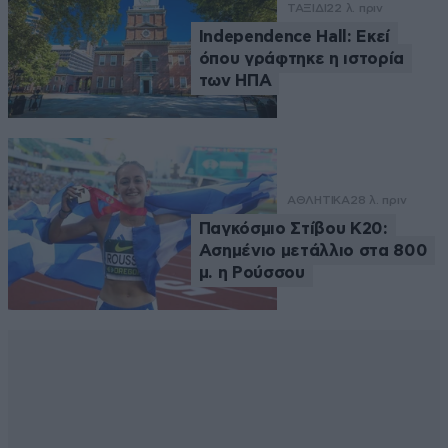
ΤΑΞΙΔΙ
22 λ. πριν
Independence Hall: Εκεί
όπου γράφτηκε η ιστορία
των ΗΠΑ
ΑΘΛΗΤΙΚΑ
28 λ. πριν
Παγκόσμιο Στίβου Κ20:
Ασημένιο μετάλλιο στα 800
μ. η Ρούσσου