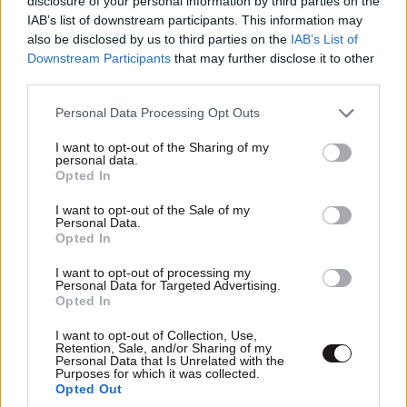
disclosure of your personal information by third parties on the
IAB’s list of downstream participants. This information may
also be disclosed by us to third parties on the
IAB’s List of
Downstream Participants
that may further disclose it to other
third parties.
ΠΕΡΙΣΣΟΤΕΡΑ ΣΧΟΛΙΑ
Please note that this website/app uses one or more Google
Personal Data Processing Opt Outs
Σταθης 77
31·01·2017 01:02
services and may gather and store information including but
not limited to your visit or usage behaviour. You may click to
I want to opt-out of the Sharing of my
personal data.
Διαδηλώνουν τα ντουρούκια για να επιστρεψουμε
grant or deny consent to Google and its third-party tags to
Opted In
use your data for below specified purposes in below Google
1000 χρόνια πίσω ολοταχώς στον σκοταδισμό
TRENDING
consent section.
I want to opt-out of the Sale of my
Personal Data.
Απαντήστε
2
1
Opted In
I want to opt-out of processing my
Personal Data for Targeted Advertising.
Opted In
Essetai_hmar
31·01·2017 00:54
I want to opt-out of Collection, Use,
Retention, Sale, and/or Sharing of my
Που ήταν όλοι αυτοί ρε παιδιά, αλλά και οι άλλοι.....
Personal Data that Is Unrelated with the
αυτοί οι λαμε του Χόλιγουντ, όταν ο Ομπαμιας επί των
Purposes for which it was collected.
Opted Out
ημερών του διέλυε μια μια τις μουσουλμανικες χώρες