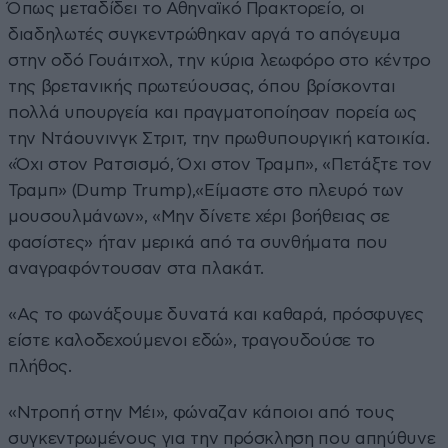
Όπως μεταδίδει το Αθηναϊκό Πρακτορείο, οι
διαδηλωτές συγκεντρώθηκαν αργά το απόγευμα
στην οδό Γουάιτχολ, την κύρια λεωφόρο στο κέντρο
της βρετανικής πρωτεύουσας, όπου βρίσκονται
πολλά υπουργεία και πραγματοποίησαν πορεία ως
την Ντάουνινγκ Στριτ, την πρωθυπουργική κατοικία.
«Όχι στον Ρατσισμό, Όχι στον Τραμπ», «Πετάξτε τον
Τραμπ» (Dump Trump),«Είμαστε στο πλευρό των
μουσουλμάνων», «Μην δίνετε χέρι βοήθειας σε
φασίστες» ήταν μερικά από τα συνθήματα που
αναγραφόντουσαν στα πλακάτ.
«Ας το φωνάξουμε δυνατά και καθαρά, πρόσφυγες
είστε καλοδεχούμενοι εδώ», τραγουδούσε το
πλήθος.
«Ντροπή στην Μέι», φώναζαν κάποιοι από τους
συγκεντρωμένους για την πρόσκληση που απηύθυνε