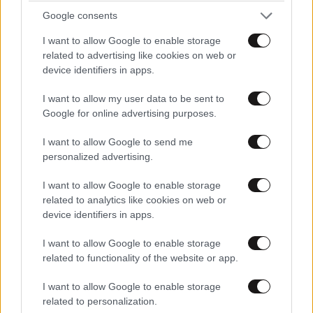
με την "αραβική άνοιξη" με τα γνωστά αποτελέσματα
Google consents
κυρίως στο μεταναστευτικο; Το αίμα ρέει ποτάμι στη
I want to allow Google to enable storage
Συρία εδώ και 8 χρόνια αλλά δεν είδα το [...] κανενός
related to advertising like cookies on web or
να κουνιέται!!! Ο Τραμπ σας φταίει [...];;;
LIFESTYLE
08·08·2026 19:12
device identifiers in apps.
Εριέττα Κούρκουλου – Τα 33α γενέθλια και τα
Απαντήστε
1
0
I want to allow my user data to be sent to
φιλιά με τον Βύρωνα Βασιλειάδη: «Καμία στιγμή
Google for online advertising purposes.
ευτυχίας δεδομένη»
I want to allow Google to send me
EngineerGuy
30·01·2017 23:45
personalized advertising.
Ρε αγορίνα προφανώς αυτοί που διαδήλωσαν δεν
I want to allow Google to enable storage
related to analytics like cookies on web or
είναι υπέρ του Brexit! Έλεος με τις πατούσες
device identifiers in apps.
σκέφτεστε μερικοί???
I want to allow Google to enable storage
Απαντήστε
2
1
related to functionality of the website or app.
I want to allow Google to enable storage
related to personalization.
30·01·2017 23:34