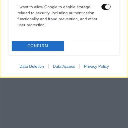
Κάποιος Άλλος
I want to allow Google to enable storage
Άντε ρε [...] αφού κόπτεστε τόσο πολύ γιατί δεν
related to security, including authentication
functionality and fraud prevention, and other
παίρνετε όλους τους μουσουλμάνους που βρίσκονται
user protection.
στα Ελληνικά νησιά και στην ενδοχώρα. Πεθαίνουν
από το κρύο οι άνθρωποι εδώ, και αφού λέτε ότι είστε
μαζί τους αύριο ζητήστε από την κυβέρνησή σας, να
CONFIRM
τους πάρετε όλους. Αντε να σας δώ. Ο Τράμπ κάνει
οτι θέλει στην χώρα του. Εσείς που δεν συμφωνείτε
και κόπτεστε γιατί δεν παίρνετε και τους δικούς μας
Data Deletion
Data Access
Privacy Policy
από εδώ να του δείξετε πόσο μεγαλόψυχοι είστε.
Αλλά μάλλον είστε ΠΟΛΥ ΥΠΟΚΡΙΤΕΣ. Αυτό έχει
καταλάβει και ο Τράμπ και δεν ασχολείτε με [...] σαν
του λόγω σας.
Απαντήστε
4
1