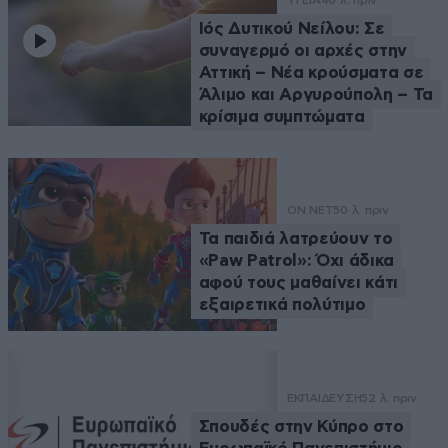
ΥΓΕΙΑ
40 λ. πριν
Ιός Δυτικού Νείλου: Σε
συναγερμό οι αρχές στην
Αττική – Νέα κρούσματα σε
Άλιμο και Αργυρούπολη – Τα
κρίσιμα συμπτώματα
ON NET
50 λ. πριν
Τα παιδιά λατρεύουν το
«Paw Patrol»: Όχι άδικα
αφού τους μαθαίνει κάτι
εξαιρετικά πολύτιμο
ΕΚΠΑΙΔΕΥΣΗ
52 λ. πριν
Σπουδές στην Κύπρο στο