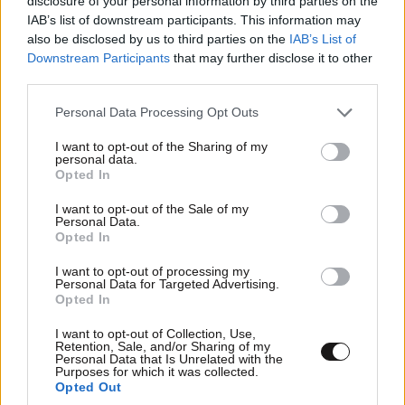
disclosure of your personal information by third parties on the
Διαβάστε και ακολουθήστε τους κανόνες σχολιασμού
IAB’s list of downstream participants. This information may
also be disclosed by us to third parties on the
IAB’s List of
ΠΡΟΣΘΗΚΗ
Downstream Participants
that may further disclose it to other
third parties.
Please note that this website/app uses one or more Google
Personal Data Processing Opt Outs
services and may gather and store information including but
Τεο.π
13·07·2016 13:31
not limited to your visit or usage behaviour. You may click to
I want to opt-out of the Sharing of my
personal data.
grant or deny consent to Google and its third-party tags to
Opted In
Αυτό που έκαναν οι βουδιστές (και μπράβο τους που
use your data for below specified purposes in below Google
δεν μειώνουν την πίστη τους) αν γινόταν σε
consent section.
I want to opt-out of the Sale of my
Personal Data.
χριστιανική χώρα τώρα θα ηταν γεμάτο απο χολή και
Opted In
οξος απο τους άθεους .... Τώρα περαστικά σας.
I want to opt-out of processing my
Personal Data for Targeted Advertising.
Απαντήστε
4
2
Opted In
I want to opt-out of Collection, Use,
Retention, Sale, and/or Sharing of my
Personal Data that Is Unrelated with the
Purposes for which it was collected.
Opted Out