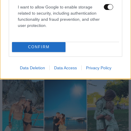
I want to allow Google to enable storage
υπαρχει θεος
13·07·2016 15:21
related to security, including authentication
functionality and fraud prevention, and other
συμφωνω απολυτα
user protection.
Απαντήστε
3
1
CONFIRM
TRENDING
Data Deletion
Data Access
Privacy Policy