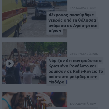
ΕΛΛΑΔΑ
24 λ. πριν
43χρονος ανασύρθηκε
νεκρός από τη θάλασσα
ανάμεσα σε Αγκίστρι και
Αίγινα
LIFESTYLE
42 λ. πριν
Νόμιζαν ότι παντρεύεται ο
Κριστιάνο Ρονάλντο και
όρμησαν σε Rolls-Royce: Το
απίστευτο μπέρδεμα στη
Μαδέρα
ΕΛΛΑΔΑ
48 λ. πριν