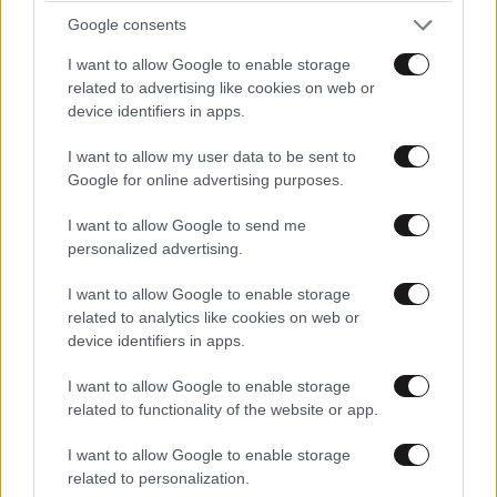
Google consents
I want to allow Google to enable storage
related to advertising like cookies on web or
device identifiers in apps.
I want to allow my user data to be sent to
Google for online advertising purposes.
I want to allow Google to send me
personalized advertising.
Κρίτων
13·07·2016 12:39
I want to allow Google to enable storage
related to analytics like cookies on web or
Εκεί αν κάποιος παραβεί έναν νόμο αμέσως απέλαση.
device identifiers in apps.
Ακόμα και τουρίστας να είναι. Εδώ έχουν εισβάλει
I want to allow Google to enable storage
τους ταίζουμε τους ποτίζουμε (με ότι ζητάνε κιόλας),
related to functionality of the website or app.
και θέλουν και να επιβάλουν και τα δικά τους έθιμα.
I want to allow Google to enable storage
Απαντήστε
3
2
related to personalization.