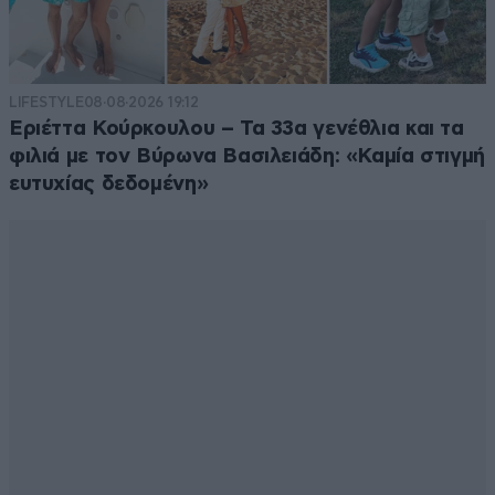
LIFESTYLE
08·08·2026 19:12
Εριέττα Κούρκουλου – Τα 33α γενέθλια και τα
φιλιά με τον Βύρωνα Βασιλειάδη: «Καμία στιγμή
ευτυχίας δεδομένη»