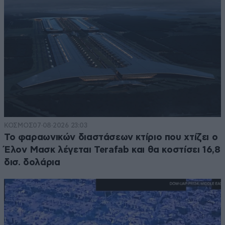
ΚΟΣΜΟΣ
07·08·2026 23:03
Το φαραωνικών διαστάσεων κτίριο που χτίζει ο
Έλον Μασκ λέγεται Terafab και θα κοστίσει 16,8
δισ. δολάρια