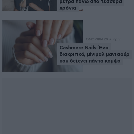
μετρά πάνω από τέσσερα
χρόνια
ΟΜΟΡΦΙΑ
29 λ. πριν
Cashmere Nails: Ένα
διακριτικό, μίνιμαλ μανικιούρ
που δείχνει πάντα κομψό