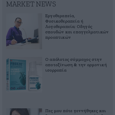
MARKET NEWS
Εργοθεραπεία,
Φυσικοθεραπεία ή
Λογοθεραπεία; Οδηγός
σπουδών και επαγγελματικών
προοπτικών
Ο απόλυτος σύμμαχος στην
αποτοξίνωση & την ορμονική
ισορροπία
Πες μου πότε γεννήθηκες και