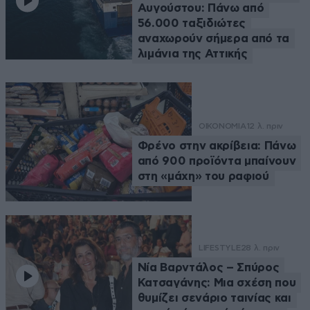
Αυγούστου: Πάνω από
56.000 ταξιδιώτες
αναχωρούν σήμερα από τα
λιμάνια της Αττικής
ΟΙΚΟΝΟΜΙΑ
12 λ. πριν
Φρένο στην ακρίβεια: Πάνω
από 900 προϊόντα μπαίνουν
στη «μάχη» του ραφιού
LIFESTYLE
28 λ. πριν
Νία Βαρντάλος – Σπύρος
Κατσαγάνης: Μια σχέση που
θυμίζει σενάριο ταινίας και