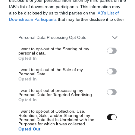
disclosure of your personal information by third parties on the
IAB’s list of downstream participants. This information may
also be disclosed by us to third parties on the
IAB’s List of
Downstream Participants
that may further disclose it to other
third parties.
Το Ιράν ζητεί ρόλο-κλειδί στο Ορμούζ, οι ΗΠΑ
λένε «όχι» σε τέλη και άδειες – Η ναυτιλία
Please note that this website/app uses one or more Google
Personal Data Processing Opt Outs
μπροστά σε ασφαλιστικό αδιέξοδο
services and may gather and store information including but
not limited to your visit or usage behaviour. You may click to
I want to opt-out of the Sharing of my
personal data.
grant or deny consent to Google and its third-party tags to
Opted In
use your data for below specified purposes in below Google
consent section.
I want to opt-out of the Sale of my
Personal Data.
Opted In
I want to opt-out of processing my
Personal Data for Targeted Advertising.
Opted In
I want to opt-out of Collection, Use,
Retention, Sale, and/or Sharing of my
Personal Data that Is Unrelated with the
Purposes for which it was collected.
Opted Out