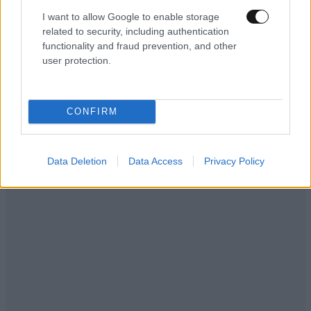
I want to allow Google to enable storage
related to security, including authentication
functionality and fraud prevention, and other
user protection.
Ακολουθήστε το
NEWSBEAST
στο
Google News
και μάθετε πρώτοι όλες τις ειδήσεις
CONFIRM
Data Deletion
Data Access
Privacy Policy