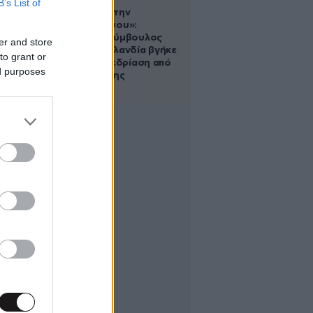
B’s List of
«Βλέπουμε την
μπουγάδα σου»:
Δημοτική σύμβουλος
er and store
στη Νέα Ζηλανδία βγήκε
to grant or
live σε συνεδρίαση από
ed purposes
το μπάνιο της