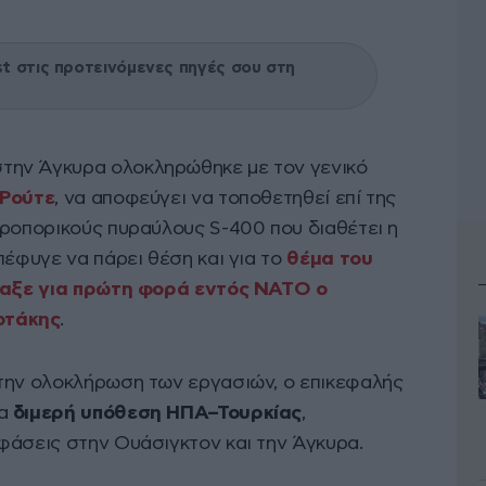
 στις προτεινόμενες πηγές σου στη
ην Άγκυρα ολοκληρώθηκε με τον γενικό
Ρούτε
, να αποφεύγει να τοποθετηθεί επί της
εροπορικούς πυραύλους S-400 που διαθέτει η
πέφυγε να πάρει θέση και για το
θέμα του
έταξε για πρώτη φορά εντός ΝΑΤΟ ο
οτάκης
.
την ολοκλήρωση των εργασιών, ο επικεφαλής
μα
διμερή υπόθεση ΗΠΑ–Τουρκίας
,
φάσεις στην Ουάσιγκτον και την Άγκυρα.