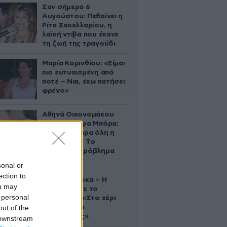
Σαν σήμερα 6
Αυγούστου: Πεθαίνει η
Ρίτα Σακελλαρίου, η
λαϊκή ντίβα που έκανε
τη ζωή της τραγούδι
Μαρία Κορινθίου: «Είμαι
πιο ευτυχισμένη από
ποτέ – Ναι, έχω πατήσει
φρένο»
Αθηνά Οικονομάκου
από τα Μπόρα Μπόρα:
«Έσκασε τώρα όλη η
κούραση» – Το
απρόοπτο πρόβλημα
υγείας
sonal or
ection to
Δανάη Μπάρκα – Η
ou may
ανάρτηση με το
 personal
σάντουιτς: «Στο χέρι
out of the
σου είναι να
αδυνατίσεις»
 downstream