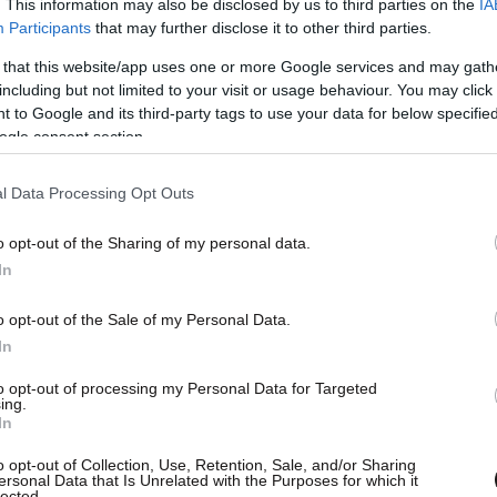
. This information may also be disclosed by us to third parties on the
IA
αι στην επιβολή αμερικανικών κυρώσεων βάσει
Participants
that may further disclose it to other third parties.
 that this website/app uses one or more Google services and may gath
including but not limited to your visit or usage behaviour. You may click 
 to Google and its third-party tags to use your data for below specifi
ρση των περιορισμών και την επιστροφή της στο
ogle consent section.
ς γενιάς, με τον Ντόναλντ Τραμπ να δηλώνει
νδεχόμενο.
l Data Processing Opt Outs
ο βασικό νομικό εμπόδιο
, καθώς η αμερικανική
o opt-out of the Sharing of my personal data.
In
ράδοση F-35 στην Τουρκία όσο η χώρα
κό σύστημα.
o opt-out of the Sale of my Personal Data.
In
θετηθεί δείχνει ότι η ηγεσία της Συμμαχίας
to opt-out of processing my Personal Data for Targeted
 εκτός του επίσημου πλαισίου του ΝΑΤΟ,
ing.
In
ντιπαράθεση με την Άγκυρα.
o opt-out of Collection, Use, Retention, Sale, and/or Sharing
ersonal Data that Is Unrelated with the Purposes for which it
lected.