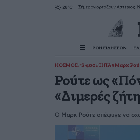
Αστέριος, Ν
Σήμερα
γιορτάζουν:
ΡΟΗ ΕΙΔΗΣΕΩΝ
ΕΛ
ΚΟΣΜΟΣ
#S-400
#ΗΠΑ
#Μαρκ Ρού
Ρούτε ως «Πόν
«Διμερές ζή
Ο Μαρκ Ρούτε απέφυγε να σχο