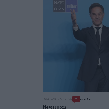
08·07·2026 17:59
σχόλια
2
Newsroom