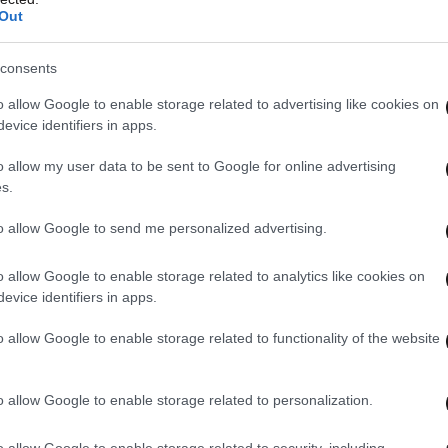
ημένη» η Σύνοδος
Out
φηκαν, ο Μαρκ Ρούτε χαρακτήρισε τη Σύνοδο
consents
επιτυχημένη και ευχαρίστησε τον Ρετζέπ Ταγίπ
o allow Google to enable storage related to advertising like cookies on
νηση για τη φιλοξενία.
evice identifiers in apps.
 είχαν ληφθεί στη Σύνοδο της Χάγης το 2025
o allow my user data to be sent to Google for online advertising
s.
ου σχεδιασμού στο στάδιο της εφαρμογής.
to allow Google to send me personalized advertising.
τρωθεί στις νέες αμυντικές δεσμεύσεις, ενώ η
o allow Google to enable storage related to analytics like cookies on
 βασικό στόχο τη μετατροπή των αυξημένων
evice identifiers in apps.
τικές δυνατότητες.
o allow Google to enable storage related to functionality of the website
ς προτεραιότητες της Συνόδου την αύξηση των
χυση της βιομηχανικής παραγωγής και τη
o allow Google to enable storage related to personalization.
 την Ουκρανία.
o allow Google to enable storage related to security, including