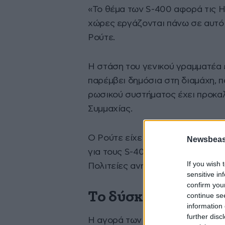
«Το θέμα των S-400 αφορά τις Ην
χώρες εργάζονται πάνω σε αυτό
Ρούτε.
Η στάση του γενικού γραμματέα 
παρέμβει δημόσια στη διαμάχη, π
ρωσικού συστήματος έχει προκα
Συμμαχίας.
Ο Ρούτε είχε επισημάνει και πρι
Newsbeast
για τους S-400 και τη μελλοντικ
If you wish 
Πολιτείες ανήκουν στις δύο χώρε
sensitive in
confirm you
Το δύσκολο ζήτημα 
continue se
information 
further disc
Η αγορά των S-400 από την Τουρ