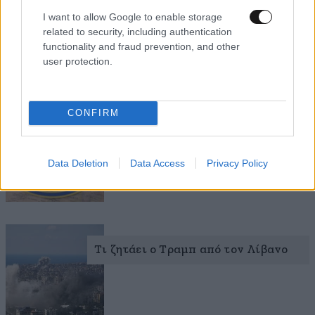
I want to allow Google to enable storage
Ακολουθήστε
το
Newsbeast
στο Viber και
related to security, including authentication
μάθετε
πρώτοι
τα
σημαντικότερα νέα
functionality and fraud prevention, and other
user protection.
Διαβάστε σχετικά
CONFIRM
Αμφιβολίες στη CIA για τις
προθέσεις του Ιράν σχετικά με τα
πυρηνικά – Εσωτερικές διαφωνίες
Data Deletion
Data Access
Privacy Policy
στην ομάδα Τραμπ για τη συμφωνία
Τι ζητάει ο Τραμπ από τον Λίβανο