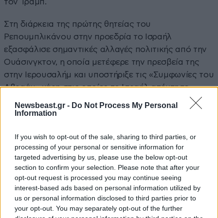
τον Τραμπ.
Στη διάρκεια της πρώτης θητείας του
Ρεπουμπλικάνου στην προεδρία το Ισραήλ
εξασφάλισε σημαντικές αλλαγές πολιτικής από την
Ουάσινγκτον, η οποία μετέφερε την πρεσβεία της
στην Ιερουσαλήμ και υποστήριξε τις «Συμφωνίες του
Αβραάμ» χάρη στις οποίες το Ισραήλ απέκτησε
επίσημες διπλωματικές σχέσεις με τα Ηνωμένα
Newsbeast.gr -
Do Not Process My Personal
Αραβικά Εμιράτα και το Μπαχρέιν. Όσον αφορά το
Information
Ιράν, ο Τραμπ αποσύρθηκε από την πυρηνική
If you wish to opt-out of the sale, sharing to third parties, or
συμφωνία του 2015 που είχαν συνάψει οι ΗΠΑ υπό
processing of your personal or sensitive information for
τον Ομπάμα, για την οποία το Ισραήλ παραπονιόταν
targeted advertising by us, please use the below opt-out
ότι ήταν πολύ ήπια.
section to confirm your selection. Please note that after your
opt-out request is processed you may continue seeing
Στις εκλογές του 2019 ο Νετανιάχου είχε αναρτήσει
interest-based ads based on personal information utilized by
us or personal information disclosed to third parties prior to
τεράστιες αφίσες στο Τελ Αβίβ και την Ιερουσαλήμ
your opt-out. You may separately opt-out of the further
στις οποίες εμφανιζόταν χαμογελαστός να κάνει