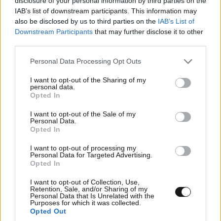
disclosure of your personal information by third parties on the
χειραψία με τον Τραμπ.
IAB’s list of downstream participants. This information may
also be disclosed by us to third parties on the
IAB’s List of
Όμως τώρα η συμφωνία ΗΠΑ- Ιράν υπονομεύει τις
Downstream Participants
that may further disclose it to other
δηλώσεις του Νετανιάχου ότι η στενή του σχέση με
third parties.
τον Τραμπ τον κάνει να ξεχωρίζει από τους άλλους
Please note that this website/app uses one or more Google
Personal Data Processing Opt Outs
υποψήφιους πρωθυπουργούς, σημειώνει ο Τζόναθαν
services and may gather and store information including but
Ράινχολντ, πολιτικός επιστήμονας στο πανεπιστήμιο
not limited to your visit or usage behaviour. You may click to
I want to opt-out of the Sharing of my
personal data.
grant or deny consent to Google and its third-party tags to
Μπαρ- Ιλάν κοντά στο Τελ Αβίβ.
Opted In
use your data for below specified purposes in below Google
consent section.
I want to opt-out of the Sale of my
«(Ο Νετανιάχου) δεν θα μπορέσει να πείσει το
Personal Data.
ισραηλινό κοινό για αυτή τη συμφωνία», δηλώνει ο
Opted In
Ράινχολντ. «Το καλύτερο που μπορεί να ελπίζει είναι
I want to opt-out of processing my
να μην καταφέρουν να καταλήξουν σε συμφωνία και
Personal Data for Targeted Advertising.
Opted In
ο πόλεμος να ξαναρχίσει προς όφελος του Ισραήλ σε
60 ημέρες», προσθέτει.
I want to opt-out of Collection, Use,
Retention, Sale, and/or Sharing of my
Personal Data that Is Unrelated with the
Σύμφωνα με δημοσκόπηση που δημοσιεύθηκε την
Purposes for which it was collected.
Opted Out
Παρασκευή από το Israel Democracy Institute, μόνο