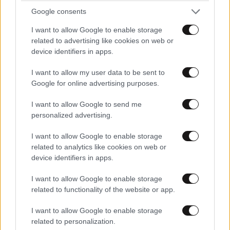
το 41% των εβραίων Ισραηλινών πιστεύουν ότι η
Google consents
ασφάλειά τους αποτελεί κεντρική μέριμνα για τον
I want to allow Google to enable storage
Τραμπ, έναντι 64% τον Μάρτιο.
related to advertising like cookies on web or
device identifiers in apps.
Ο Ισραηλινός υπουργός Ενέργειας Έλι Κόεν δήλωσε
ότι το Ισραήλ θα ήταν έτοιμο να δράσει μόνο του,
I want to allow my user data to be sent to
Google for online advertising purposes.
εάν το Ιράν ανακτήσει τις πυρηνικές και πυραυλικές
του δυνατότητες, αν και είπε ότι οι πιθανότητες η
I want to allow Google to send me
Τεχεράνη να κάνει αυτό το βήμα κατά τη διάρκεια
personalized advertising.
της θητείας του Τραμπ είναι μικρές.
I want to allow Google to enable storage
related to analytics like cookies on web or
«Εάν το Ιράν προσπαθήσει να ανανεώσει τα
device identifiers in apps.
πυρηνικά και βαλλιστικά πυραυλικά του
προγράμματα, θα είμαστε εκεί και θα δράσουμε»,
I want to allow Google to enable storage
προειδοποίησε ο Κόεν στον δημόσιο
related to functionality of the website or app.
ραδιοτηλεοπτικό φορέα του Ισραήλ Kan.
I want to allow Google to enable storage
related to personalization.