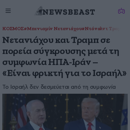
ΚΟΣΜΟΣ
#Μπενιαμίν Νετανιάχου
#Ντόναλντ Τραμπ
#Π
Νετανιάχου και Τραμπ σε
πορεία σύγκρουσης μετά τη
συμφωνία ΗΠΑ-Ιράν –
«Είναι φρικτή για το Ισραήλ»
Το Ισραήλ δεν δεσμεύεται από τη συμφωνία