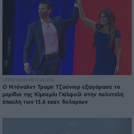
LIFESTYLE
05·08·2026 12:52
Ο Ντόναλντ Τραμπ Τζούνιορ εξαγόρασε το
μερίδιο της Κίμπερλι Γκίλφοϊλ στην πολυτελή
έπαυλη των 13,6 εκατ. δολαρίων