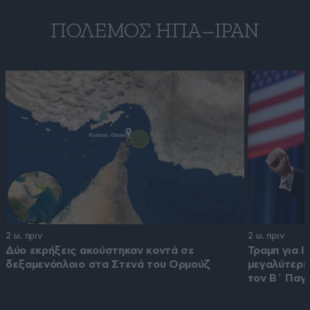
ΠΌΛΕΜΟΣ ΗΠΑ–ΙΡΆΝ
2 ω. πριν
2 ω. πριν
Δύο εκρήξεις ακούστηκαν κοντά σε
Τραμπ για Ι
δεξαμενόπλοιο στα Στενά του Ορμούζ
μεγαλύτερη
τον Β΄ Παγ