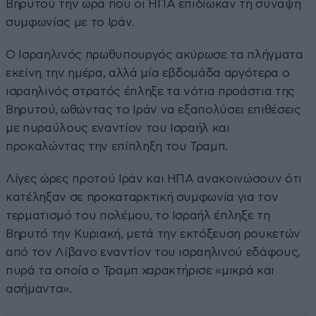
Βηρυτού την ώρα που οι ΗΠΑ επιδίωκαν τη σύναψη
συμφωνίας με το Ιράν.
Ο Ισραηλινός πρωθυπουργός ακύρωσε τα πλήγματα
εκείνη την ημέρα, αλλά μία εβδομάδα αργότερα ο
ισραηλινός στρατός έπληξε τα νότια προάστια της
Βηρυτού, ωθώντας το Ιράν να εξαπολύσει επιθέσεις
με πυραύλους εναντίον του Ισραήλ και
προκαλώντας την επίπληξη του Τραμπ.
Λίγες ώρες προτού Ιράν και ΗΠΑ ανακοινώσουν ότι
κατέληξαν σε προκαταρκτική συμφωνία για τον
τερματισμό του πολέμου, το Ισραήλ έπληξε τη
Βηρυτό την Κυριακή, μετά την εκτόξευση ρουκετών
από τον Λίβανο εναντίον του ισραηλινού εδάφους,
πυρά τα οποία ο Τραμπ χαρακτήρισε «μικρά και
ασήμαντα».