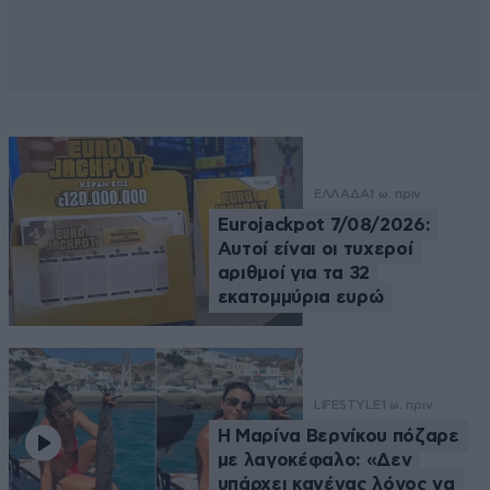
ΕΛΛΑΔΑ
1 ω. πριν
Eurojackpot 7/08/2026:
Αυτοί είναι οι τυχεροί
αριθμοί για τα 32
εκατομμύρια ευρώ
LIFESTYLE
1 ω. πριν
Η Μαρίνα Βερνίκου πόζαρε
με λαγοκέφαλο: «Δεν
υπάρχει κανένας λόγος να