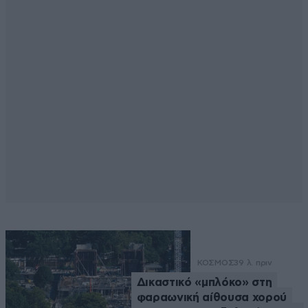
ΚΟΣΜΟΣ
39 λ. πριν
Δικαστικό «μπλόκο» στη
φαραωνική αίθουσα χορού