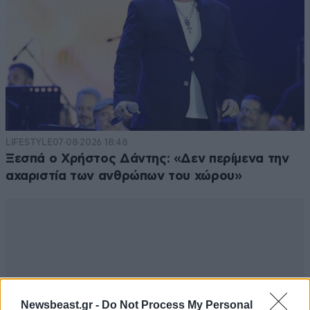
LIFESTYLE
07·08·2026 18:48
Ξεσπά ο Χρήστος Δάντης: «Δεν περίμενα την
αχαριστία των ανθρώπων του χώρου»
Newsbeast.gr -
Do Not Process My Personal