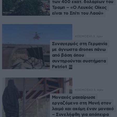
των 400 εκατ. δολαρίων του
Τραμπ – «Ο Λευκός Οίκος
είναι το Σπίτι του Λαού»
ΚΟΣΜΟΣ
41 λ. πριν
Συναγερμός στη Γερμανία
με άγνωστα drones πάνω
από βάση όπου
συντηρούνται συστήματα
Patriot
ΚΟΣΜΟΣ
43 λ. πριν
Μοναχός μαχαίρωσε
εργαζόμενο στη Μονή στον
λαιμό και ακόμη έναν μοναχό
– Συνελήφθη για απόπειρα