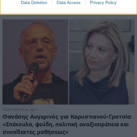
ρώτησε πόσο κοστίζει για να ασελγήσει σε ένα
Data Deletion
Data Access
Privacy Policy
10χρονο κοριτσάκι
ΠΟΛΙΤΙΚΗ
2 ω. πριν
Θανάσης Αυγερινός για Καρυστιανού-Γρατσία:
«Σπέκουλα, ψεύδη, πολιτική αναξιοπρέπεια και
ανεπίδεκτες μαθήσεως»