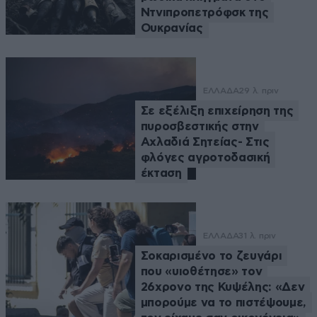
Ντνιπροπετρόφσκ της
Ουκρανίας
ΕΛΛΑΔΑ
29 λ. πριν
Σε εξέλιξη επιχείρηση της
πυροσβεστικής στην
Αχλαδιά Σητείας- Στις
φλόγες αγροτοδασική
έκταση
ΕΛΛΑΔΑ
31 λ. πριν
Σοκαρισμένο το ζευγάρι
που «υιοθέτησε» τον
26χρονο της Κυψέλης: «Δεν
μπορούμε να το πιστέψουμε,