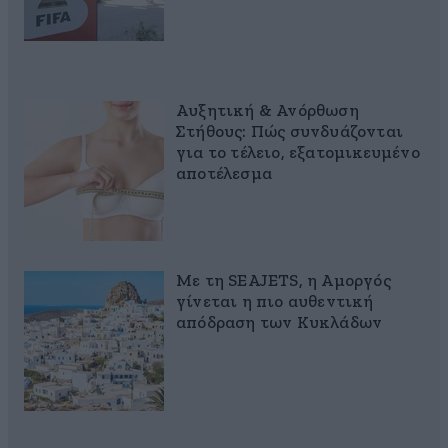
Αυξητική & Ανόρθωση
Στήθους: Πώς συνδυάζονται
για το τέλειο, εξατομικευμένο
αποτέλεσμα
Με τη SEAJETS, η Αμοργός
γίνεται η πιο αυθεντική
απόδραση των Κυκλάδων