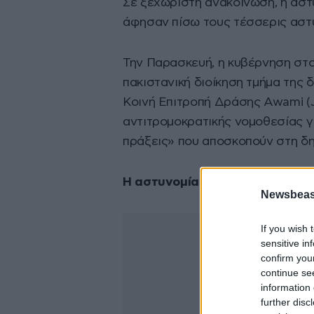
Σε ξεχωριστή ανακοίνωση, η αστυ
άφησαν πίσω τους τέσσερις αστυ
Την Παρασκευή, η κυβέρνηση στο 
πακιστανική διοίκηση τμήμα της 
Κοινή Επιτροπή Δράσης Awami (
αντιτρομοκρατικής νομοθεσίας 
πράξεις» που αποσκοπούν στη δη
Η αστυνομία ανέφερε ότι συνέ
Newsbeast
If you wish 
sensitive in
confirm you
continue se
information 
further disc