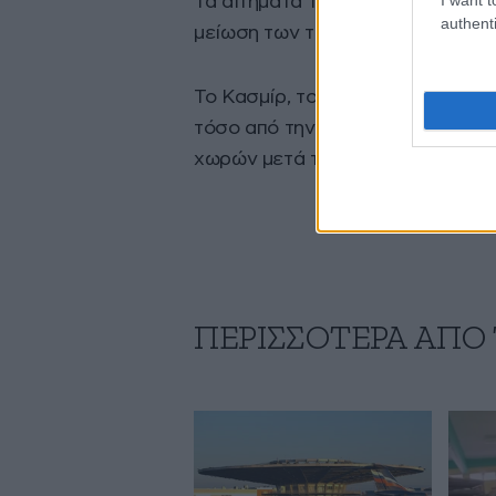
Τα αιτήματα της JAAC περιλαμβά
authenti
μείωση των τιμών ενέργειας και
Το Κασμίρ, το οποίο έχει μουσου
τόσο από την Ινδία όσο και από τ
χωρών μετά την ανεξαρτησία το
ΠΕΡΙΣΣΟΤΕΡΑ ΑΠΟ