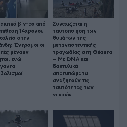
ακτικό βίντεο από
Συνεχίζεται η
επίθεση 14χρονου
ταυτοποίηση των
χολείο στην
θυμάτων της
άνδη: Έντρομοι οι
μεταναστευτικής
τές μένουν
τραγωδίας στη Θέουτα
ητοι, ενώ
– Με DNA και
γονται
δακτυλικά
βολισμοί
αποτυπώματα
αναζητούν τις
ταυτότητες των
νεκρών