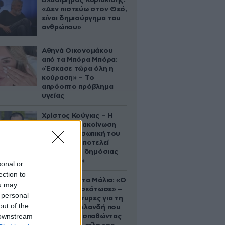
Βλαδίμηρος Κυριακίδης:
«Δεν πιστεύω στον Θεό,
είναι δημιούργημα του
ανθρώπου»
Αθηνά Οικονομάκου
από τα Μπόρα Μπόρα:
«Έσκασε τώρα όλη η
κούραση» – Το
απρόοπτο πρόβλημα
υγείας
Χρίστος Κούγιας – Η
αυστηρή ανακοίνωση
για την προσωπική του
ζωή: «Δεν αποτελεί
αντικείμενο δημόσιας
συζήτησης»
sonal or
ection to
Τραγωδία στα Μάλια: «Ο
ou may
πανικός τη σκότωσε» –
 personal
Τι λένε μάρτυρες για τη
out of the
42χρονη Ολλανδή που
 downstream
πνίγηκε προσπαθώντας