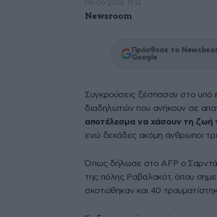
08·06·2026 11:12
Newsroom
Πρόσθεσε το Newsbeast
Google
Συγκρούσεις ξέσπασαν στο υπό
διαδηλωτών που ανήκουν σε απα
αποτέλεσμα να χάσουν τη ζωή τ
ενώ δεκάδες ακόμη άνθρωποι τρα
Όπως δήλωσε στο AFP ο Σαρντάρ
της πόλης Ραβαλακότ, όπου σημει
σκοτώθηκαν και 40 τραυματίστηκ