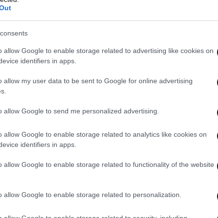
Out
ν Αρχών, απαιτώντας οικονομικές και πολιτικές
consents
ιψε άμεσα τις κατηγορίες και ανακοίνωσε ότι θα
o allow Google to enable storage related to advertising like cookies on
ένες διαδηλώσεις στις 9 Ιουνίου.
evice identifiers in apps.
ι
η έδρα της JAAC σφραγίστηκε την Κυριακή
o allow my user data to be sent to Google for online advertising
s.
η μεγάλων συγκεντρώσεων
στο
πόλη στο υπό πακιστανική διοίκηση Κασμίρ.
to allow Google to send me personalized advertising.
o allow Google to enable storage related to analytics like cookies on
ουζαφαραμπάντ καθώς οι δυνάμεις ασφαλείας
evice identifiers in apps.
 αφού οι κάτοικοι έσπευσαν στα καταστήματα
αστούν με προμήθειες ενόψει των
o allow Google to enable storage related to functionality of the website
 των μέτρων lockdown, σύμφωνα με
o allow Google to enable storage related to personalization.
o allow Google to enable storage related to security, including