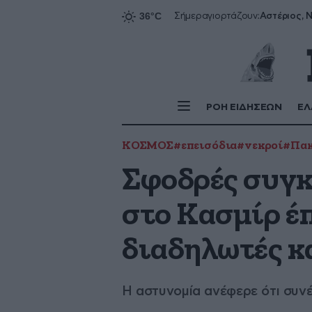
Αστέριος, Ν
Σήμερα
γιορτάζουν:
ΡΟΗ ΕΙΔΗΣΕΩΝ
ΕΛ
ΚΟΣΜΟΣ
#επεισόδια
#νεκροί
#Πακ
Σφοδρές συγκ
στο Κασμίρ έπ
διαδηλωτές κ
Η αστυνομία ανέφερε ότι συν