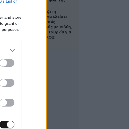
να σώσει τη φίλη της
B’s List of
Πώς σχεδιάζει η
κυβέρνηση να κλείσει
er and store
τους ανοιχτούς
to grant or
λογαριασμούς με Λιβύη,
ed purposes
Αλβανία και Τουρκία για
τη χάραξη ΑΟΖ