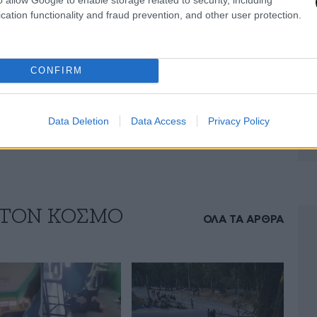
νουν επίσης οικονομικές μεταρρυθμίσεις για τη
cation functionality and fraud prevention, and other user protection.
 την παροχή δωρεάν υγειονομικής περίθαλψης.
λμανική πλειοψηφία, διεκδικείται στο σύνολό του
CONFIRM
ο Πακιστάν, αλλά έχει διαιρεθεί μεταξύ των δύο
υς από τη Βρετανία, σύμφωνα με το ΑΠΕ-ΜΠΕ.
Data Deletion
Data Access
Privacy Policy
 ΤΟΝ ΚΟΣΜΟ
ΟΛΑ ΤΑ ΑΡΘΡΑ