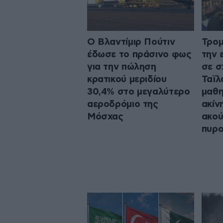
Ο Βλαντίμιρ Πούτιν
Τρομ
έδωσε το πράσινο φως
την 
για την πώληση
σε σ
κρατικού μεριδίου
Ταϊλ
30,4% στο μεγαλύτερο
μαθη
αεροδρόμιο της
ακίν
Μόσχας
ακού
πυρο