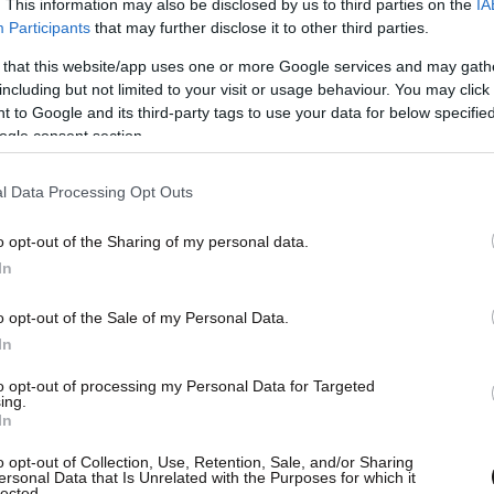
. This information may also be disclosed by us to third parties on the
IA
Participants
that may further disclose it to other third parties.
 that this website/app uses one or more Google services and may gath
including but not limited to your visit or usage behaviour. You may click 
 to Google and its third-party tags to use your data for below specifi
ogle consent section.
l Data Processing Opt Outs
o opt-out of the Sharing of my personal data.
In
o opt-out of the Sale of my Personal Data.
In
to opt-out of processing my Personal Data for Targeted
ing.
In
o opt-out of Collection, Use, Retention, Sale, and/or Sharing
ersonal Data that Is Unrelated with the Purposes for which it
lected.