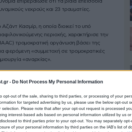
νομία επιβεβαίωσε ότι τα βίαια επεισόδια
νομικούς νεκρούς και 23 τραυματίες.
Αζάντ Κασμίρ, η οποία διοικεί το υπό
διαφιλονικούμενης περιοχής, χαρακτήρισε την
JAAC) τρομοκρατική οργάνωση βάσει της
για φερόμενη «συμμετοχή σε τρομοκρατικές
μιουργία «αναρχίας».
λαβε 72 μέλη της JAAC
το Σάββατο.
.gr -
Do Not Process My Personal Information
to opt-out of the sale, sharing to third parties, or processing of your per
formation for targeted advertising by us, please use the below opt-out s
r selection. Please note that after your opt-out request is processed y
eing interest-based ads based on personal information utilized by us or
disclosed to third parties prior to your opt-out. You may separately opt-
losure of your personal information by third parties on the IAB’s list of