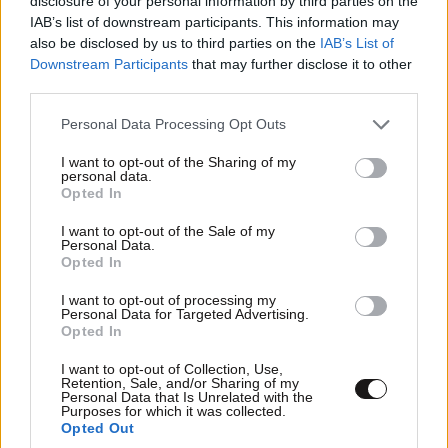
disclosure of your personal information by third parties on the
AFP ότι «άμεση προτεραιότητα» του οργανισμού
IAB’s list of downstream participants. This information may
είναι «να διασφαλίσει ότι η χρηματοδότηση και η
also be disclosed by us to third parties on the
IAB’s List of
Downstream Participants
that may further disclose it to other
τεχνική υποστήριξη μπορούν να κινητοποιηθούν
third parties.
γρήγορα για να υποστηρίξουν την αντιμετώπιση της
επιδημίας».
Please note that this website/app uses one or more Google
Personal Data Processing Opt Outs
services and may gather and store information including but
Δεν υπάρχει εμβόλιο
not limited to your visit or usage behaviour. You may click to
I want to opt-out of the Sharing of my
personal data.
grant or deny consent to Google and its third-party tags to
Opted In
use your data for below specified purposes in below Google
consent section.
I want to opt-out of the Sale of my
Personal Data.
Opted In
I want to opt-out of processing my
Personal Data for Targeted Advertising.
Opted In
I want to opt-out of Collection, Use,
Retention, Sale, and/or Sharing of my
Personal Data that Is Unrelated with the
Purposes for which it was collected.
Opted Out