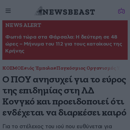
NEWS ALERT
Φωτιά τώρα στα Φάρσαλα: Η δεύτερη σε 48
ώρες – Μήνυμα του 112 για τους κατοίκους της
Κρήνης
ΚΟΣΜΟΣ
#ιός Έμπολα
#Παγκόσμιος Οργανισμός Υγεία
Ο ΠΟΥ ανησυχεί για το εύρος
της επιδημίας στη ΛΔ
Κονγκό και προειδοποιεί ότι
ενδέχεται να διαρκέσει καιρό
Για το στέλεχος του ιού που ευθύνεται για