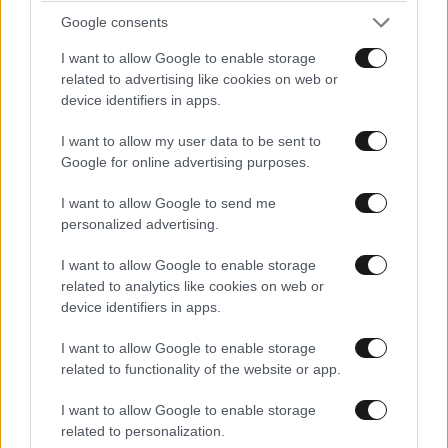
Google consents
I want to allow Google to enable storage
related to advertising like cookies on web or
Για το στέλεχος του ιού που ευθύνεται για αυτήν την
device identifiers in apps.
επιδημία, το Bundibugyo, δεν υπάρχει εμβόλιο ούτε
θεραπεία.
I want to allow my user data to be sent to
Google for online advertising purposes.
Κατά συνέπεια, τα μέτρα για την προσπάθεια
I want to allow Google to send me
περιορισμού της εξάπλωσής του βασίζονται κυρίως
personalized advertising.
στην τήρηση των προληπτικών μέτρων και στην
ταχεία ανίχνευση κρουσμάτων για τον περιορισμό
I want to allow Google to enable storage
των επαφών τους.
related to analytics like cookies on web or
device identifiers in apps.
Οι αρχές της ΛΔ Κονγκό δήλωσαν ότι έχουν
I want to allow Google to enable storage
εφαρμόσει ενισχυμένους ελέγχους στα σημεία
related to functionality of the website or app.
εισόδου της χώρας, αν και ο ιός έχει ήδη περάσει τα
σύνορα: ένας θάνατος και ένα κρούσμα έχουν
I want to allow Google to enable storage
related to personalization.
καταγραφεί στην Ουγκάντα. Πρόκειται για δύο