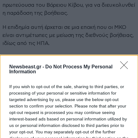
πρωτεύουσα του Βόρειου Κίβου, για να διευκολυνθεί
η παράδοση της βοήθειας.
Η επιδημία αυτή έρχεται σε μια εποχή που οι ΜΚΟ
είναι αντιμέτωπες με μείωση της διεθνούς βοήθειας,
ιδίως από τις ΗΠΑ.
Ο Αμερικανός υπουργός Εξωτερικών Μάρκο
Ρούμπιο, δήλωσε χθες ότι η Ουάσινγκτον
Newsbeast.gr -
Do Not Process My Personal
Information
αποδέσμευσε 13 εκατομμύρια δολάρια σε βοήθεια
για την καταπολέμηση του Έμπολα στη ΛΔ Κονγκό,
If you wish to opt-out of the sale, sharing to third parties, or
ενώ παράλληλα κατηγόρησε τον ΠΟΥ ότι ήταν
processing of your personal or sensitive information for
«κάπως αργός» στον εντοπισμό της επιδημίας.
targeted advertising by us, please use the below opt-out
section to confirm your selection. Please note that after your
«Χρειαζόμαστε διεθνή βοήθεια. Ο ιός μάς αφορά
opt-out request is processed you may continue seeing
interest-based ads based on personal information utilized by
όλους», δήλωσε ο Σάμιουελ Ρότζερ Κάμπα.
us or personal information disclosed to third parties prior to
your opt-out. You may separately opt-out of the further
Εκπρόσωπος της Παγκόσμιας Τράπεζας δήλωσε στο