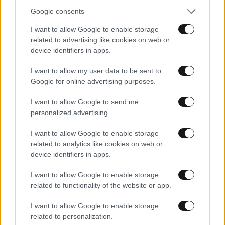
Google consents
I want to allow Google to enable storage
ΕΛΛΑΔΑ
05·08·2026 21:24
related to advertising like cookies on web or
«Κάηκε το σπίτι μας στην Ελλάδα λίγο πριν
device identifiers in apps.
μετακομίσουμε»: Απαρηγόρητη η οικογένεια
I want to allow my user data to be sent to
από τη Βρετανία που είδε το όνειρο ζωής να
Google for online advertising purposes.
γίνεται στάχτη
I want to allow Google to send me
personalized advertising.
I want to allow Google to enable storage
related to analytics like cookies on web or
device identifiers in apps.
I want to allow Google to enable storage
related to functionality of the website or app.
I want to allow Google to enable storage
related to personalization.