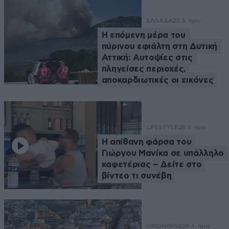
ΕΛΛΑΔΑ
25 λ. πριν
Η επόμενη μέρα του
πύρινου εφιάλτη στη Δυτική
Αττική: Αυτοψίες στις
πληγείσες περιοχές,
αποκαρδιωτικές οι εικόνες
LIFESTYLE
28 λ. πριν
Η απίθανη φάρσα του
Γιώργου Μανίκα σε υπάλληλο
καφετέριας – Δείτε στο
βίντεο τι συνέβη
ΟΙΚΟΝΟΜΙΑ
34 λ. πριν