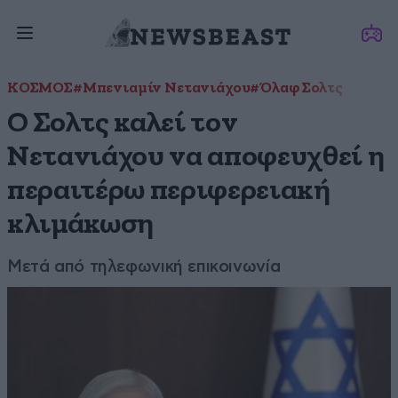
ΚΟΣΜΟΣ
#Μπενιαμίν Νετανιάχου
#Όλαφ Σολτς
Ο Σολτς καλεί τον
Νετανιάχου να αποφευχθεί η
περαιτέρω περιφερειακή
κλιμάκωση
Μετά από τηλεφωνική επικοινωνία