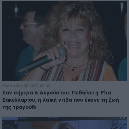
ΕΛΛΑΔΑ
06·08·2026 00:09
Σαν σήμερα 6 Αυγούστου: Πεθαίνει η Ρίτα
Σακελλαρίου, η λαϊκή ντίβα που έκανε τη ζωή
της τραγούδι