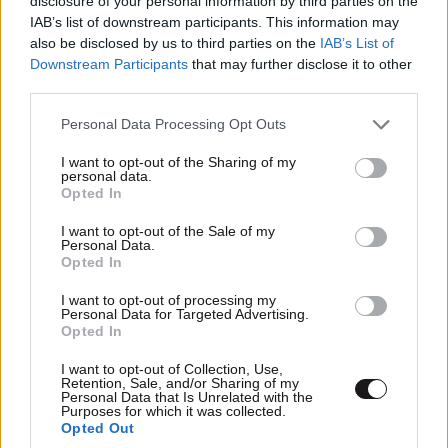
disclosure of your personal information by third parties on the
INTERNATIONAL CLIQUE
21·04·2024 20:52
IAB’s list of downstream participants. This information may
also be disclosed by us to third parties on the
IAB’s List of
Σηκώθηκαν τα ποδάρια να χτυπήσουν το κεφάλι
Downstream Participants
that may further disclose it to other
third parties.
Απαντήστε
1
0
Please note that this website/app uses one or more Google
Personal Data Processing Opt Outs
services and may gather and store information including but
not limited to your visit or usage behaviour. You may click to
I want to opt-out of the Sharing of my
personal data.
grant or deny consent to Google and its third-party tags to
TRENDING
Opted In
use your data for below specified purposes in below Google
consent section.
I want to opt-out of the Sale of my
Personal Data.
Opted In
I want to opt-out of processing my
Personal Data for Targeted Advertising.
Opted In
I want to opt-out of Collection, Use,
Retention, Sale, and/or Sharing of my
Personal Data that Is Unrelated with the
Purposes for which it was collected.
Opted Out