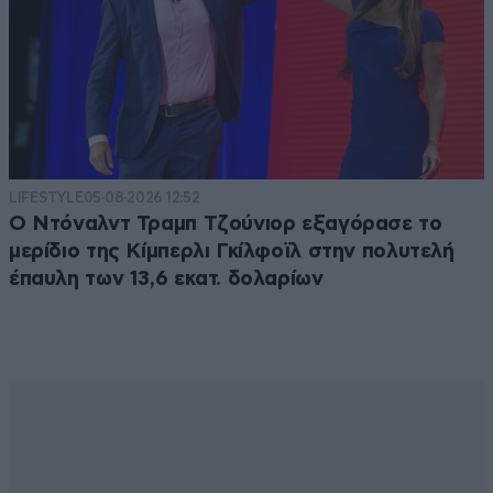
LIFESTYLE
05·08·2026 12:52
Ο Ντόναλντ Τραμπ Τζούνιορ εξαγόρασε το
μερίδιο της Κίμπερλι Γκίλφοϊλ στην πολυτελή
έπαυλη των 13,6 εκατ. δολαρίων