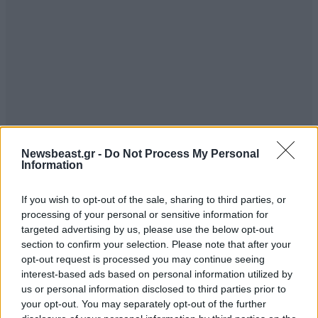
Newsbeast.gr -
Do Not Process My Personal
Information
Χαχα
21·04·2024 21:59
If you wish to opt-out of the sale, sharing to third parties, or
processing of your personal or sensitive information for
Εύχομαι να μη την επικυρώσει ποτέ !
targeted advertising by us, please use the below opt-out
section to confirm your selection. Please note that after your
Απαντήστε
0
0
opt-out request is processed you may continue seeing
interest-based ads based on personal information utilized by
us or personal information disclosed to third parties prior to
your opt-out. You may separately opt-out of the further