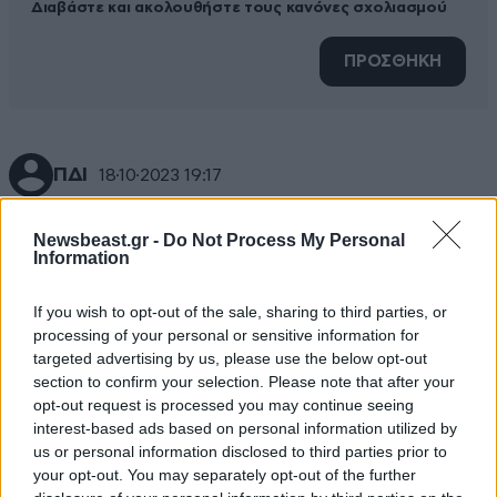
Διαβάστε και ακολουθήστε τους κανόνες σχολιασμού
ΠΡΟΣΘΗΚΗ
ΠΔΙ
18·10·2023 19:17
ΔΕΝ ΝΟΜΙΖΩ ΟΤΙ ΟΙ ΙΣΡΑΗΛΙΝΟΙ ΕΙΝΑΙ ΤΟΣΟ
Newsbeast.gr -
Do Not Process My Personal
ΒΛΑΚΕΣ ΝΑ ΣΤΡΕΨΟΥΝ ΤΟΝ ΚΟΣΜΟ ΠΟΥ ΤΩΡΑ
Information
ΤΟΥΣ ΥΠΟΣΤΗΡΙΖΕΙ (ΕΝΑΝΤΙΟΝ ΤΟΥΣ)ΜΕ ΜΙΑ
ΤΕΤΟΙΑ ΚΙΝΗΣΗ. ΑΥΤΟ ΜΑΛΛΟΝ ΘΥΜΙΖΕΙ
If you wish to opt-out of the sale, sharing to third parties, or
ΤΖΙΧΑΝΤΙΣΤΕΣ ΠΟΥ ΔΕΝ ΤΟΥΣ ΝΟΙΑΖΕΙ ΓΙΑ
processing of your personal or sensitive information for
ΚΑΝΕΝΑΝ ΠΑΡΑ ΜΟΝΟ ΓΙΑ ΤΟ ΣΤΟΧΟ ΠΟΥ ΕΧΟΥΝ
targeted advertising by us, please use the below opt-out
section to confirm your selection. Please note that after your
ΒΑΛΕΙ.-
opt-out request is processed you may continue seeing
interest-based ads based on personal information utilized by
Απαντήστε
0
0
us or personal information disclosed to third parties prior to
your opt-out. You may separately opt-out of the further
Εισαι ασχετος
19·10·2023 13:07