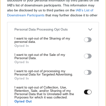
disclosure of your personal information by third parties on the
IAB’s list of downstream participants. This information may
Ταιριαζει απολυτα στο Ισραηλ. Απο την αρχη
also be disclosed by us to third parties on the
IAB’s List of
τους, το 1948 στην «σφαγη του Μασμαφ»
Downstream Participants
that may further disclose it to other
μπηκαν και εσφαξαν αθωους πολιτες,
third parties.
εξαφανισαν ολοκληρα χωρια και βιασαν μικρα
Please note that this website/app uses one or more Google
Personal Data Processing Opt Outs
παιδια πριν τους κλεψουν τα σπιτια!!!!! Αυτα τα
services and may gather and store information including but
εκανε το IDF του Ισραηλ και ειναι απο δικα τους
not limited to your visit or usage behaviour. You may click to
I want to opt-out of the Sharing of my
personal data.
στοιχεια. Στο σημερα, οι ιδιοι παλι
grant or deny consent to Google and its third-party tags to
Opted In
use your data for below specified purposes in below Google
παραδεχτηκαν την επιθεση στο νοσοκομειο και
consent section.
μερικοι αναισθητοι προσπαθειτε να μας πεισετε
I want to opt-out of the Sale of my
Personal Data.
για το αντιθετο. Πραγματικα ντροπη σου αν τα
Opted In
γνωριζεις αυτα και εχεις αυτη την αποψη, αν
I want to opt-out of processing my
δεν γνωριζεις, σε παρακαλω πολυ ενημερωσου
Personal Data for Targeted Advertising.
καλυτερα γιατι διαβαζει τοσος κοσμος..
Opted In
I want to opt-out of Collection, Use,
Απαντήστε
0
0
Retention, Sale, and/or Sharing of my
Personal Data that Is Unrelated with the
Purposes for which it was collected.
Opted Out