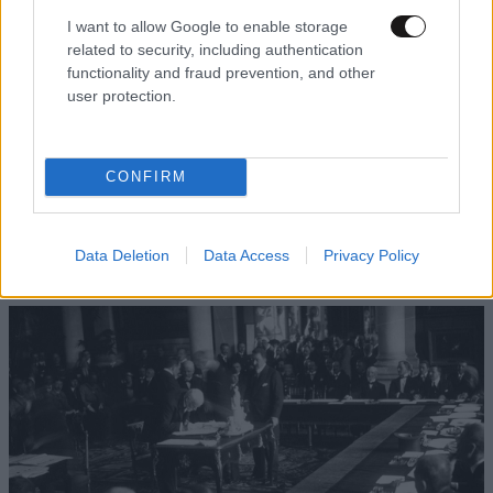
συγκρατημένοι είμαστε με το να διαλέγουμε πλευρά,
I want to allow Google to enable storage
τόσο το καλύτερο για την αξιοπρέπεια μας. Άλλο οι
related to security, including authentication
μπίζνες, άλλο η ανθρωπιά! Εκτός εάν είμαστε δεμένοι
functionality and fraud prevention, and other
σε κάποιο άρμα και το παίζουμε νταήδες από ανάγκη
user protection.
άλλων…
Απαντήστε
0
0
CONFIRM
Data Deletion
Data Access
Privacy Policy
TRENDING