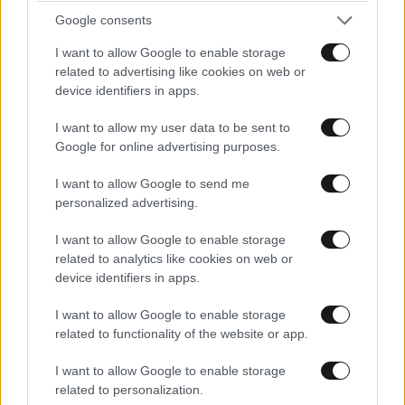
Google consents
I want to allow Google to enable storage
related to advertising like cookies on web or
device identifiers in apps.
I want to allow my user data to be sent to
Google for online advertising purposes.
I want to allow Google to send me
personalized advertising.
I want to allow Google to enable storage
related to analytics like cookies on web or
device identifiers in apps.
Όσο σοκαριστικό
18·10·2023 15:39
I want to allow Google to enable storage
Ήταν οι σφαγές στο πάρτι και στα κιμπούτς, τόσο
related to functionality of the website or app.
σοκαριστικό είναι και ο βομβαρδισμός του
νοσοκομείου. Σίγουρα υπάρχει πολύ παρασκήνιο και
I want to allow Google to enable storage
μεγάλη προπαγάνδα από πίσω. Ξαναλέω, όσο πιο πολύ
related to personalization.