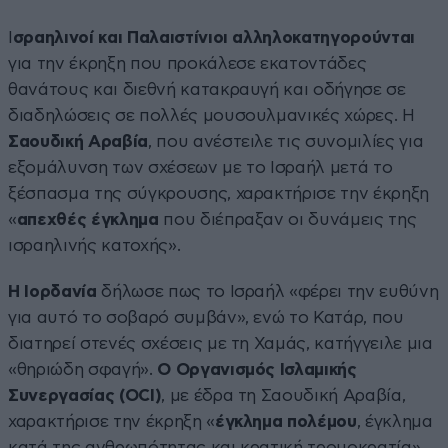
Ι
σραηλινοί και Παλαιστίνιοι αλληλοκατηγορούνται
για την έκρηξη που προκάλεσε εκατοντάδες
θανάτους και διεθνή κατακραυγή και οδήγησε σε
διαδηλώσεις σε πολλές μουσουλμανικές χώρες. Η
Σαουδική Αραβία
, που ανέστειλε τις συνομιλίες για
εξομάλυνση των σχέσεων με το Ισραήλ μετά το
ξέσπασμα της σύγκρουσης, χαρακτήρισε την έκρηξη
«
απεχθές έγκλημα
που διέπραξαν οι δυνάμεις της
ισραηλινής κατοχής».
Η Ιορδανία
δήλωσε πως το Ισραήλ «φέρει την ευθύνη
για αυτό το σοβαρό συμβάν», ενώ το Κατάρ, που
διατηρεί στενές σχέσεις με τη Χαμάς, κατήγγειλε μια
«θηριώδη σφαγή».
Ο Οργανισμός Ισλαμικής
Συνεργασίας (OCI)
, με έδρα τη Σαουδική Αραβία,
χαρακτήρισε την έκρηξη «
έγκλημα πολέμου
, έγκλημα
κατά της ανθρωπότητας και κρατική τρομοκρατία».