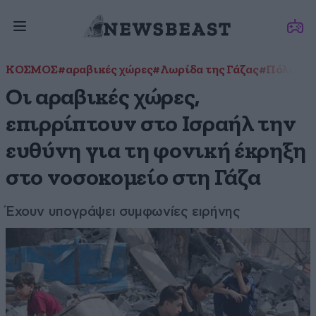
ΚΟΣΜΟΣ
#αραβικές χώρες
#Λωρίδα της Γάζας
#Πόλεμος 
Οι αραβικές χώρες,
επιρρίπτουν στο Ισραήλ την
ευθύνη για τη φονική έκρηξη
στο νοσοκομείο στη Γάζα
Έχουν υπογράψει συμφωνίες ειρήνης