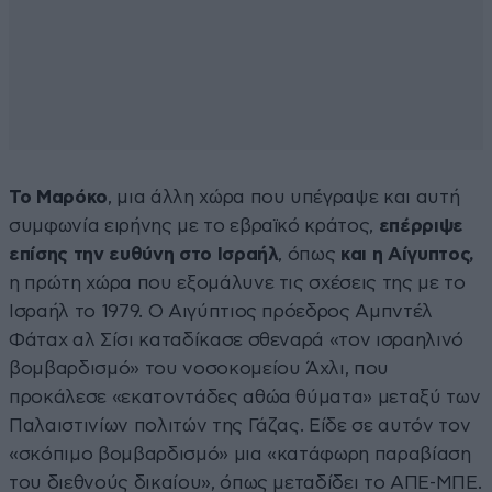
Το Μαρόκο
, μια άλλη χώρα που υπέγραψε και αυτή
συμφωνία ειρήνης με το εβραϊκό κράτος,
επέρριψε
επίσης την ευθύνη στο Ισραήλ
, όπως
και η Αίγυπτος,
η πρώτη χώρα που εξομάλυνε τις σχέσεις της με το
Ισραήλ το 1979. Ο Αιγύπτιος πρόεδρος Αμπντέλ
Φάταχ αλ Σίσι καταδίκασε σθεναρά «τον ισραηλινό
βομβαρδισμό» του νοσοκομείου Άχλι, που
προκάλεσε «εκατοντάδες αθώα θύματα» μεταξύ των
Παλαιστινίων πολιτών της Γάζας. Είδε σε αυτόν τον
«σκόπιμο βομβαρδισμό» μια «κατάφωρη παραβίαση
του διεθνούς δικαίου», όπως μεταδίδει το ΑΠΕ-ΜΠΕ.