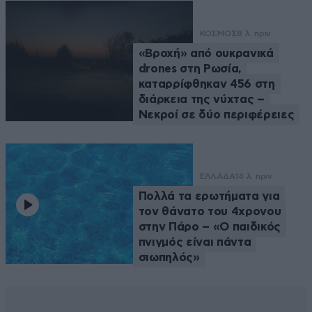
ΚΟΣΜΟΣ
8 λ. πριν
«Βροχή» από ουκρανικά
drones στη Ρωσία,
καταρρίφθηκαν 456 στη
διάρκεια της νύχτας –
Νεκροί σε δύο περιφέρειες
ΕΛΛΑΔΑ
14 λ. πριν
Πολλά τα ερωτήματα για
τον θάνατο του 4χρονου
στην Πάρο – «Ο παιδικός
πνιγμός είναι πάντα
σιωπηλός»