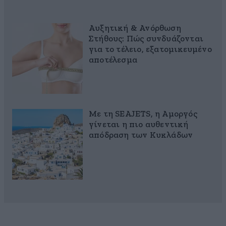
Αυξητική & Ανόρθωση
Στήθους: Πώς συνδυάζονται
για το τέλειο, εξατομικευμένο
αποτέλεσμα
Με τη SEAJETS, η Αμοργός
γίνεται η πιο αυθεντική
απόδραση των Κυκλάδων