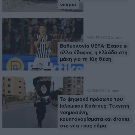
νεκροί
ΑΘΛΗΤΙΚΑ
32 λ. πριν
Βαθμολογία UEFA: Έχασε κι
άλλο έδαφος η Ελλάδα στη
μάχη για τη 10η θέση
ΚΟΣΜΟΣ
35 λ. πριν
Το ψηφιακό πρόσωπο του
Ισλαμικού Κράτους: Τεχνητή
νοημοσύνη,
κρυπτονομίσματα και drones
στη νέα τους έδρα