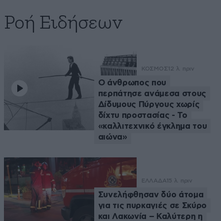
Ροή Ειδήσεων
ΚΟΣΜΟΣ
12 λ. πριν
Ο άνθρωπος που
περπάτησε ανάμεσα στους
Δίδυμους Πύργους χωρίς
δίχτυ προστασίας - Το
«καλλιτεχνικό έγκλημα του
αιώνα»
ΕΛΛΑΔΑ
15 λ. πριν
Συνελήφθησαν δύο άτομα
για τις πυρκαγιές σε Σκύρο
και Λακωνία – Καλύτερη η