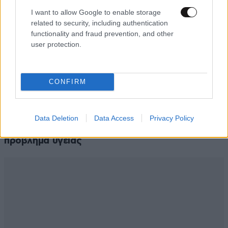
I want to allow Google to enable storage
related to security, including authentication
functionality and fraud prevention, and other
user protection.
CONFIRM
LIFESTYLE
2 ω. πριν
Αθηνά Οικονομάκου από τα Μπόρα Μπόρα:
Data Deletion
Data Access
Privacy Policy
«Έσκασε τώρα όλη η κούραση» – Το απρόοπτο
πρόβλημα υγείας