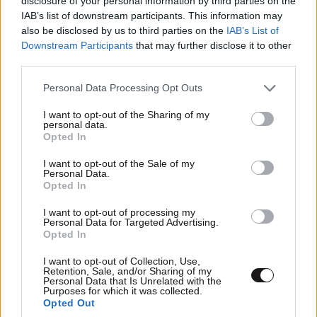
disclosure of your personal information by third parties on the
IAB’s list of downstream participants. This information may
also be disclosed by us to third parties on the
IAB’s List of
Downstream Participants
that may further disclose it to other
third parties.
Please note that this website/app uses one or more Google
Personal Data Processing Opt Outs
services and may gather and store information including but
not limited to your visit or usage behaviour. You may click to
I want to opt-out of the Sharing of my
personal data.
grant or deny consent to Google and its third-party tags to
Opted In
use your data for below specified purposes in below Google
Πώς να διατηρήσετε τα φυσικά γκρίζα μαλλιά
consent section.
I want to opt-out of the Sale of my
λαμπερά
Personal Data.
Opted In
I want to opt-out of processing my
Personal Data for Targeted Advertising.
Opted In
I want to opt-out of Collection, Use,
Ακολουθήστε το
NEWSBEAST
στο
Google News
Retention, Sale, and/or Sharing of my
και μάθετε πρώτοι όλες τις ειδήσεις
Personal Data that Is Unrelated with the
Purposes for which it was collected.
Opted Out