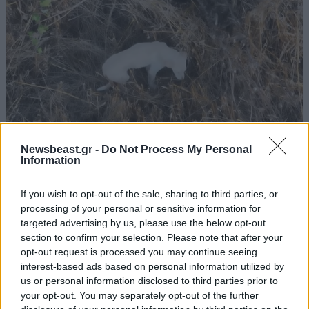
Newsbeast.gr -
Do Not Process My Personal
Information
ΕΛΛΑΔΑ
2 ω. πριν
If you wish to opt-out of the sale, sharing to third parties, or
«Καλό ταξίδι μικρέ»: Πέθανε το λευκό κουτάβι
processing of your personal or sensitive information for
που το είχαν υιοθετήσει η αγέλη των λύκων –
targeted advertising by us, please use the below opt-out
Το σπαρακτικό βίντεο
section to confirm your selection. Please note that after your
opt-out request is processed you may continue seeing
interest-based ads based on personal information utilized by
us or personal information disclosed to third parties prior to
your opt-out. You may separately opt-out of the further