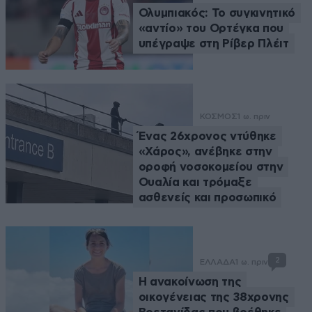
Ολυμπιακός: Το συγκινητικό
«αντίο» του Ορτέγκα που
υπέγραψε στη Ρίβερ Πλέιτ
ΚΟΣΜΟΣ
1 ω. πριν
Ένας 26χρονος ντύθηκε
«Χάρος», ανέβηκε στην
οροφή νοσοκομείου στην
Ουαλία και τρόμαξε
ασθενείς και προσωπικό
2
ΕΛΛΑΔΑ
1 ω. πριν
Η ανακοίνωση της
οικογένειας της 38χρονης