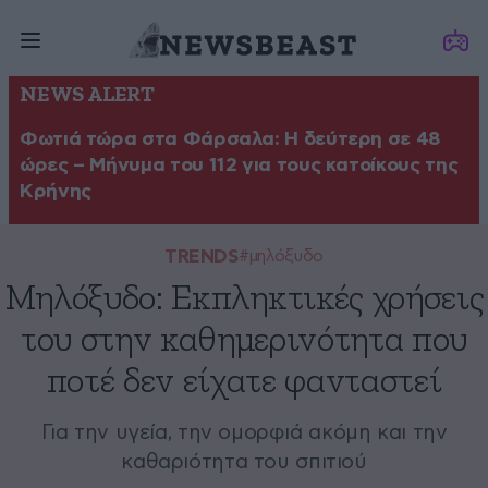
NEWS ALERT
Φωτιά τώρα στα Φάρσαλα: Η δεύτερη σε 48
ώρες – Μήνυμα του 112 για τους κατοίκους της
Κρήνης
TRENDS
#μηλόξυδο
Μηλόξυδο: Εκπληκτικές χρήσεις
του στην καθημερινότητα που
ποτέ δεν είχατε φανταστεί
Για την υγεία, την ομορφιά ακόμη και την
καθαριότητα του σπιτιού