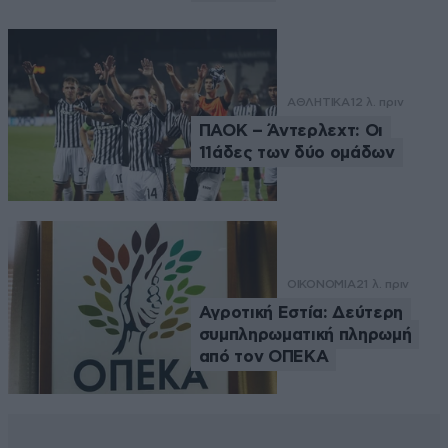
ΑΘΛΗΤΙΚΑ
12 λ. πριν
ΠΑΟΚ – Άντερλεχτ: Οι
11άδες των δύο ομάδων
ΟΙΚΟΝΟΜΙΑ
21 λ. πριν
Αγροτική Εστία: Δεύτερη
συμπληρωματική πληρωμή
από τον ΟΠΕΚΑ