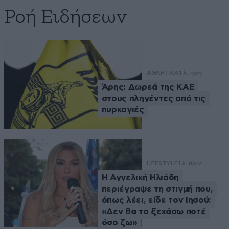
Ροή Ειδήσεων
ΑΘΛΗΤΙΚΑ
1 λ. πριν
Άρης: Δωρεά της ΚΑΕ
στους πληγέντες από τις
πυρκαγιές
LIFESTYLE
1 λ. πριν
Η Αγγελική Ηλιάδη
περιέγραψε τη στιγμή που,
όπως λέει, είδε τον Ιησού:
«Δεν θα το ξεχάσω ποτέ
όσο ζω»