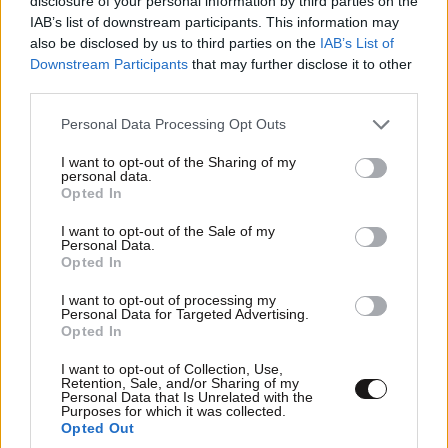
disclosure of your personal information by third parties on the
IAB’s list of downstream participants. This information may
also be disclosed by us to third parties on the
IAB’s List of
Downstream Participants
that may further disclose it to other
third parties.
Please note that this website/app uses one or more Google
Personal Data Processing Opt Outs
services and may gather and store information including but
not limited to your visit or usage behaviour. You may click to
I want to opt-out of the Sharing of my
personal data.
grant or deny consent to Google and its third-party tags to
Opted In
use your data for below specified purposes in below Google
consent section.
I want to opt-out of the Sale of my
ΚΟΙΝΩΝΙΑ
3 ω. πριν
Personal Data.
Opted In
Δολοφονία Βρετανίδας στην Κυψέλη: Οι
αποκαλύψεις της συζύγου του Αφγανού – Τα
I want to opt-out of processing my
Personal Data for Targeted Advertising.
μηνύματα και το ταξίδι στην Αράχωβα που της
Opted In
κίνησαν υποψίες
I want to opt-out of Collection, Use,
Retention, Sale, and/or Sharing of my
Personal Data that Is Unrelated with the
Purposes for which it was collected.
Opted Out