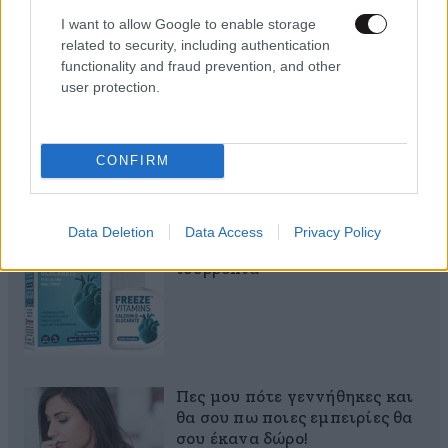
I want to allow Google to enable storage
related to security, including authentication
functionality and fraud prevention, and other
user protection.
CONFIRM
MARKET NEWS
Ο απόλυτος σύμμαχος στην
Data Deletion
Data Access
Privacy Policy
αποτοξίνωση & την ορμονική
ισορροπία
Πες μου πότε γεννήθηκες και
θα σου πω ποιες εμπειρίες θα
σου έκανα δώρο!