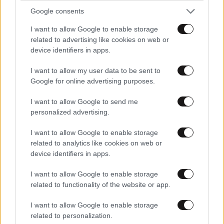
Google consents
I want to allow Google to enable storage
related to advertising like cookies on web or
device identifiers in apps.
I want to allow my user data to be sent to
Google for online advertising purposes.
I want to allow Google to send me
ΕΛΛΑΔΑ
05·08·2026 21:24
personalized advertising.
«Κάηκε το σπίτι μας στην Ελλάδα λίγο πριν
I want to allow Google to enable storage
μετακομίσουμε»: Απαρηγόρητη η οικογένεια
related to analytics like cookies on web or
από τη Βρετανία που είδε το όνειρο ζωής να
device identifiers in apps.
γίνεται στάχτη
I want to allow Google to enable storage
related to functionality of the website or app.
I want to allow Google to enable storage
related to personalization.