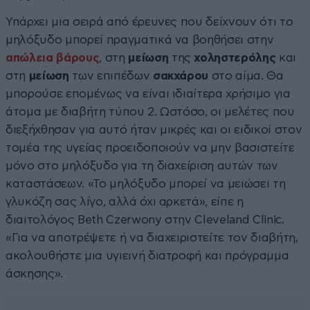
Υπάρχει μια σειρά από έρευνες που δείχνουν ότι το
μηλόξυδο μπορεί πραγματικά να βοηθήσει στην
απώλεια βάρους
, στη
μείωση
της
χοληστερόλης
και
στη
μείωση
των επιπέδων
σακχάρου
στο αίμα. Θα
μπορούσε επομένως να είναι ιδιαίτερα χρήσιμο για
άτομα με διαβήτη τύπου 2. Ωστόσο, οι μελέτες που
διεξήχθησαν για αυτό ήταν μικρές και οι ειδικοί στον
τομέα της υγείας προειδοποιούν να μην βασιστείτε
μόνο στο μηλόξυδο για τη διαχείριση αυτών των
καταστάσεων. «Το μηλόξυδο μπορεί να μειώσει τη
γλυκόζη σας λίγο, αλλά όχι αρκετά», είπε η
διαιτολόγος Beth Czerwony στην Cleveland Clinic.
«Για να αποτρέψετε ή να διαχειριστείτε τον διαβήτη,
ακολουθήστε μια υγιεινή διατροφή και πρόγραμμα
άσκησης».