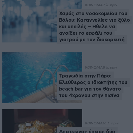
ΚΟΙΝΩΝΙΑ
7 λ. πριν
Χαμός στο νοσοκομείου του
Βόλου: Καταγγελίες για ξύλο
και απειλές – Ηθελε να
ανοίξει το κεφάλι του
γιατρού με τον διακορευτή
ΚΟΙΝΩΝΙΑ
8 λ. πριν
Τραγωδία στην Πάρο:
Ελεύθερος ο ιδιοκτήτης του
beach bar για τον θάνατο
του 4χρονου στην πισίνα
ΚΟΙΝΩΝΙΑ
16 λ. πριν
Απατεώνας έπεισε δύο