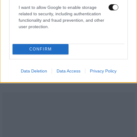
A post shared by Grece Ghanem (@greceghanem)
I want to allow Google to enable storage
related to security, including authentication
functionality and fraud prevention, and other
user protection.
CONFIRM
Ακολουθήστε το
NEWSBEAST
στο
Google News
και μάθετε πρώτοι όλες τις ειδήσεις
Data Deletion
Data Access
Privacy Policy