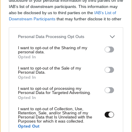
disclosure of your personal information by third parties on the
IAB’s list of downstream participants. This information may
also be disclosed by us to third parties on the
IAB’s List of
Downstream Participants
that may further disclose it to other
third parties.
View this post on Instagram
Please note that this website/app uses one or more Google
Personal Data Processing Opt Outs
services and may gather and store information including but
not limited to your visit or usage behaviour. You may click to
I want to opt-out of the Sharing of my
personal data.
grant or deny consent to Google and its third-party tags to
Opted In
use your data for below specified purposes in below Google
consent section.
I want to opt-out of the Sale of my
Personal Data.
Opted In
I want to opt-out of processing my
Personal Data for Targeted Advertising.
A post shared by Chrissy Rutherford (@chrissyford)
Opted In
I want to opt-out of Collection, Use,
Retention, Sale, and/or Sharing of my
Personal Data that Is Unrelated with the
Purposes for which it was collected.
Opted Out