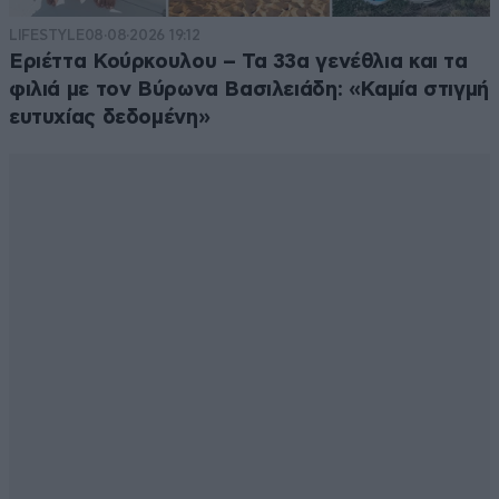
LIFESTYLE
08·08·2026 19:12
Εριέττα Κούρκουλου – Τα 33α γενέθλια και τα
φιλιά με τον Βύρωνα Βασιλειάδη: «Καμία στιγμή
ευτυχίας δεδομένη»