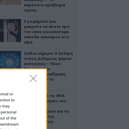
κούραση» – Το
απρόοπτο πρόβλημα
υγείας
5 ροφήματα που
μπορείτε να πίνετε πριν
τον ύπνο για καλύτερα
επίπεδα σακχάρου στο
αίμα
Ζώδια σήμερα: Η Σελήνη
στους Διδύμους φέρνει
ανατροπές – Ποιοι
δέχονται την
ευεργετική επίδραση
του Δία από το
απόγευμα;
sonal or
Ζευγάρι από τις ΗΠΑ
ection to
που «υιοθέτησε» τον
ou may
Αφγανό
κατηγορούμενο για τη
 personal
δολοφονία της
out of the
Ελίζαμπεθ Ρος:
 downstream
«Είμαστε