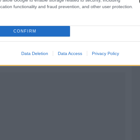
cation functionality and fraud prevention, and other user protection.
CONFIRM
AST
στο
Google News
και μάθετε πρώτοι
λες τις ειδήσεις
Data Deletion
Data Access
Privacy Policy