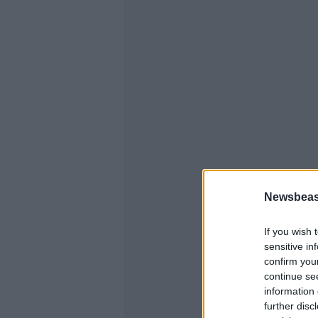
Newsbeast
If you wish 
sensitive in
confirm you
continue se
information 
further disc