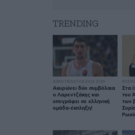
TRENDING
ΑΘΛΗΤΙΚΑ
07·08·2026 21:30
ΚΟΣΜ
Ακυρώνει δύο συμβόλαια
Στα 
ο Λαρεντζάκης και
του 
υπογράφει σε ελληνική
των 
ομάδα-έκπληξη!
Συρί
Ρωσί