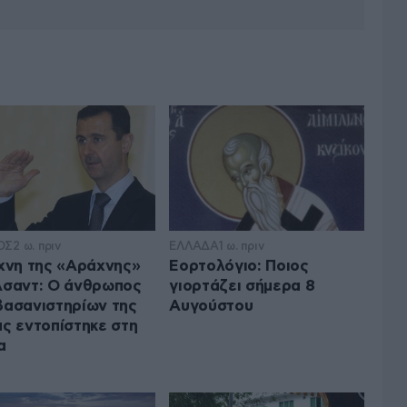
ΟΣ
2 ω. πριν
ΕΛΛΑΔΑ
1 ω. πριν
ίχνη της «Αράχνης»
Εορτολόγιο: Ποιος
Άσαντ: Ο άνθρωπος
γιορτάζει σήμερα 8
βασανιστηρίων της
Αυγούστου
ας εντοπίστηκε στη
α