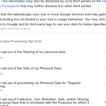
. This information may also be disclosed by us to third parties on the
IA
Participants
that may further disclose it to other third parties.
 that this website/app uses one or more Google services and may gath
including but not limited to your visit or usage behaviour. You may click 
 to Google and its third-party tags to use your data for below specifi
ogle consent section.
l Data Processing Opt Outs
o opt-out of the Sharing of my personal data.
In
o opt-out of the Sale of my Personal Data.
In
to opt-out of processing my Personal Data for Targeted
ing.
In
o opt-out of Collection, Use, Retention, Sale, and/or Sharing
ersonal Data that Is Unrelated with the Purposes for which it
lected.