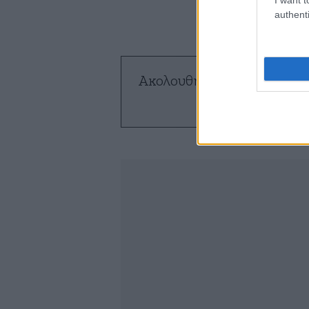
authenti
Ακολουθήστε το
NEWSBE
ό