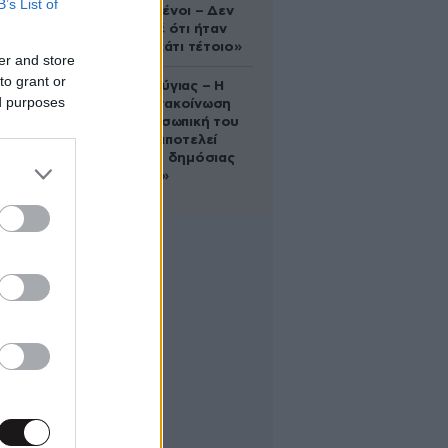
B’s List of
συντετριμμένοι – Δεν
έδειξε ποτέ ότι ήταν
ικανός για κάτι τέτοιο»
er and store
to grant or
Χρίστος Κούγιας – Η
ed purposes
αυστηρή ανακοίνωση
για την προσωπική του
ζωή: «Δεν αποτελεί
αντικείμενο δημόσιας
συζήτησης»