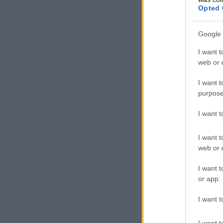
Opted 
Google 
I want t
web or d
I want t
purpose
I want 
I want t
web or d
I want t
or app.
I want t
I want t