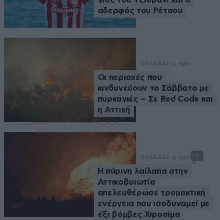
αδερφός του Ρέτσου
ΕΛΛΑΔΑ
2 ω. πριν
Οι περιοχές που
κινδυνεύουν το Σάββατο με
πυρκαγιές – Σε Red Code και
η Αττική
7
ΕΛΛΑΔΑ
2 ω. πριν
Η πύρινη λαίλαπα στην
Αττικοβοιωτία
απελευθέρωσε τρομακτική
ενέργεια που ισοδυναμεί με
έξι βόμβες Χιροσίμα