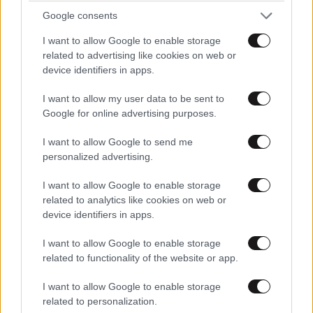
Ιούλιο, αλλά η ανεργία
Google consents
υποχώρησε στο 4,1%,
διαψεύδοντας τους
I want to allow Google to enable storage
αναλυτές
related to advertising like cookies on web or
device identifiers in apps.
I want to allow my user data to be sent to
Google for online advertising purposes.
ΑΘΛΗΤΙΚΑ
27 λ. πριν
EuroBasket U16: Ήττα στην
I want to allow Google to send me
παράταση για τους Παίδες,
personalized advertising.
από την Ισπανία με 96-86
I want to allow Google to enable storage
related to analytics like cookies on web or
device identifiers in apps.
I want to allow Google to enable storage
1
ΠΟΛΙΤΙΚΗ
27 λ. πριν
related to functionality of the website or app.
Άκης Σκέρτσος: «Το ΠΑΣΟΚ
υποκαθιστά την οικονομική
I want to allow Google to enable storage
ανάλυση με πολιτική
related to personalization.