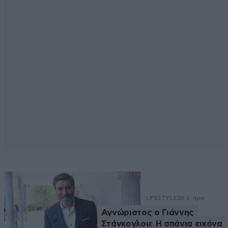
LIFESTYLE
30 λ. πριν
Αγνώριστος ο Γιάννης
Στάνκογλου: Η σπάνια εικόνα