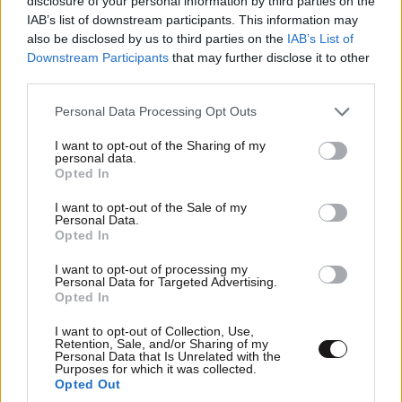
disclosure of your personal information by third parties on the
IAB’s list of downstream participants. This information may
also be disclosed by us to third parties on the
IAB’s List of
Downstream Participants
that may further disclose it to other
Ροή Ειδήσεων
third parties.
Please note that this website/app uses one or more Google
Personal Data Processing Opt Outs
services and may gather and store information including but
not limited to your visit or usage behaviour. You may click to
I want to opt-out of the Sharing of my
ΕΛΛΑΔΑ
7 λ. πριν
personal data.
grant or deny consent to Google and its third-party tags to
Opted In
Τραγωδία στην Πάτρα:
use your data for below specified purposes in below Google
Πέθανε βρέφος μόλις 8
consent section.
I want to opt-out of the Sale of my
ημερών στη ΜΕΘ Νεογνών
Personal Data.
Opted In
του νοσοκομείου «Άγιος
Ανδρέας»
I want to opt-out of processing my
Personal Data for Targeted Advertising.
Opted In
I want to opt-out of Collection, Use,
ΚΟΣΜΟΣ
11 λ. πριν
Retention, Sale, and/or Sharing of my
Personal Data that Is Unrelated with the
Απώλεια 23.000 θέσεων
Purposes for which it was collected.
εργασίας στις ΗΠΑ τον
Opted Out