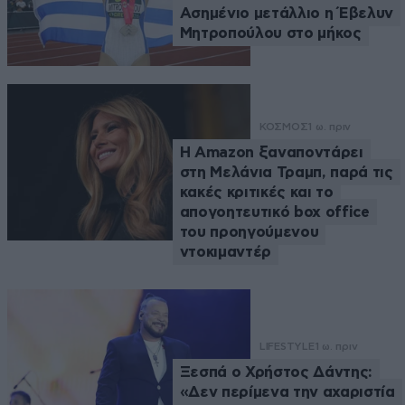
Ασημένιο μετάλλιο η Έβελυν
Μητροπούλου στο μήκος
ΚΟΣΜΟΣ
1 ω. πριν
Η Amazon ξαναποντάρει
στη Μελάνια Τραμπ, παρά τις
κακές κριτικές και το
απογοητευτικό box office
του προηγούμενου
ντοκιμαντέρ
LIFESTYLE
1 ω. πριν
Ξεσπά ο Χρήστος Δάντης:
«Δεν περίμενα την αχαριστία