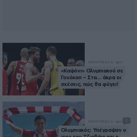
ΑΘΛΗΤΙΚΑ
2 ω. πριν
«Καψόνι» Ολυμπιακού σε
Γουόκαπ – Στα… άκρα οι
σχέσεις, πώς θα φύγει!
2
ΑΘΛΗΤΙΚΑ
2 ω. πριν
Ολυμπιακός: Υπέγραψαν ο
γιος του Τζιοβάνι και ο