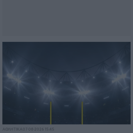
ΑΘΛΗΤΙΚΑ
07·08·2026 15:45