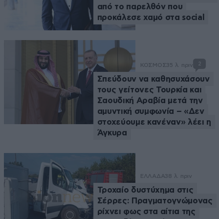
από το παρελθόν που
προκάλεσε χαμό στα social
2
ΚΟΣΜΟΣ
35 λ. πριν
Σπεύδουν να καθησυχάσουν
τους γείτονες Τουρκία και
Σαουδική Αραβία μετά την
αμυντική συμφωνία – «Δεν
στοχεύουμε κανέναν» λέει η
Άγκυρα
ΕΛΛΑΔΑ
38 λ. πριν
Τροχαίο δυστύχημα στις
Σέρρες: Πραγματογνώμονας
ρίχνει φως στα αίτια της