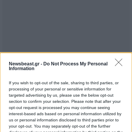
Απαντήστε
2
3
και συ άπλυτος
04·10·2016
08:47
μπιχλιάρης
οι ΔΙΑΣ είναι πρότυπα!
Απαντήστε
1
2
Newsbeast.gr -
Do Not Process My Personal
Information
dimitris_ant
04·10·2016 07:36
If you wish to opt-out of the sale, sharing to third parties, or
processing of your personal or sensitive information for
Ο κάθε ένας ότι χρειάζεται βλέπει.
targeted advertising by us, please use the below opt-out
section to confirm your selection. Please note that after your
Απαντήστε
1
0
opt-out request is processed you may continue seeing
interest-based ads based on personal information utilized by
us or personal information disclosed to third parties prior to
your opt-out. You may separately opt-out of the further
αχ λουλιτσα
03·10·2016 17:49