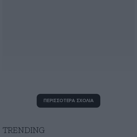
χαχα2222
03·10·2016 21:59
ΠΕΡΙΣΣΟΤΕΡΑ ΣΧΟΛΙΑ
αγοράκια....χαλαρώστε λίγο με τα πικρόχολα σχόλια...!!
εντάξει όλοι έχουμε κάνει χαβαλέ στη δουλειά..!!
προτιμώ αυτόν απο έναν κολλημένο ουγκανέο που θα
ονειρευόταν να δέρνει κόσμο!!!άιντε τρολια αριστερά
TRENDING
που κλαίγεστε στην αστυνομία όταν σας κλέβουν