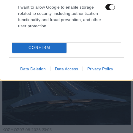
I want to allow Google to enable storage
related to security, including authentication
ΑΘΛΗΤΙΚΑ
07·08·2026 21:30
functionality and fraud prevention, and other
Ακυρώνει δύο συμβόλαια ο Λαρεντζάκης και
user protection.
υπογράφει σε ελληνική ομάδα-έκπληξη!
CONFIRM
Data Deletion
Data Access
Privacy Policy
ΚΟΣΜΟΣ
07·08·2026 23:03