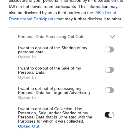
disclosure of your personal information by third parties on the
IAB’s list of downstream participants. This information may
το πραμα μιλαει απο μονο του σοβαροτης μηδεν, και
also be disclosed by us to third parties on the
IAB’s List of
Downstream Participants
that may further disclose it to other
επιπροσθετως κρανιοφορος...παραλλαγη στο
third parties.
κουκουλοφορος.... μπαχαλακιας διορισμενος απ τους
απλυτοι.... την αριστερα επικυψη στα δεξια
Please note that this website/app uses one or more Google
Personal Data Processing Opt Outs
γυμνασματα......τι να περιμενεις..... αααααααχ ποτε θα
services and may gather and store information including but
ξαναρθουν οι μητσοτακηδες να γινουμε
not limited to your visit or usage behaviour. You may click to
I want to opt-out of the Sharing of my
personal data.
grant or deny consent to Google and its third-party tags to
κρατος......ποιος θα θυμαται το αιγαιο σε 10 χρονια
Opted In
use your data for below specified purposes in below Google
καημενε;;;
consent section.
I want to opt-out of the Sale of my
Personal Data.
Απαντήστε
1
5
Opted In
I want to opt-out of processing my
Personal Data for Targeted Advertising.
Opted In
Σιγα ρε
03·10·2016 17:47
I want to opt-out of Collection, Use,
Retention, Sale, and/or Sharing of my
Να τους πεις ελατε με κλεβουνε και αυτος να κανει
Personal Data that Is Unrelated with the
Purposes for which it was collected.
προβες στα υπογεια της ΓΑΔΑ.Αυτα σπιτι του και
Opted Out
χωρις την στολη της αστυνομιας.Το επομενο τι θα