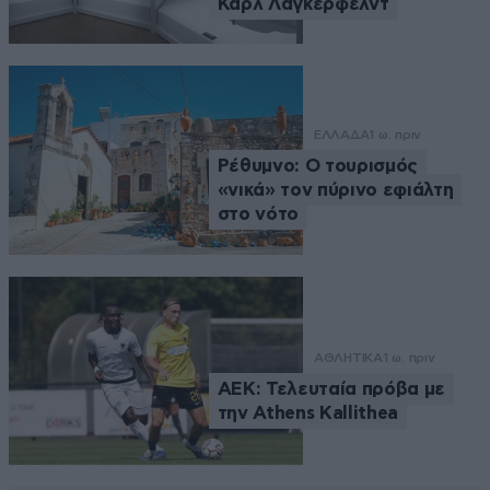
Καρλ Λάγκερφελντ
ΕΛΛΑΔΑ
1 ω. πριν
Ρέθυμνο: Ο τουρισμός
«νικά» τον πύρινο εφιάλτη
στο νότο
ΑΘΛΗΤΙΚΑ
1 ω. πριν
ΑΕΚ: Τελευταία πρόβα με
την Athens Kallithea