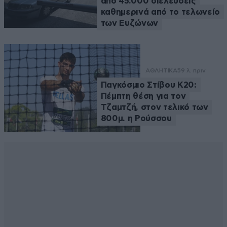
από 45.000 διελεύσεις
καθημερινά από το τελωνείο
των Ευζώνων
ΑΘΛΗΤΙΚΑ
59 λ. πριν
Παγκόσμιο Στίβου Κ20:
Πέμπτη θέση για τον
Τζαμτζή, στον τελικό των
800μ. η Ρούσσου