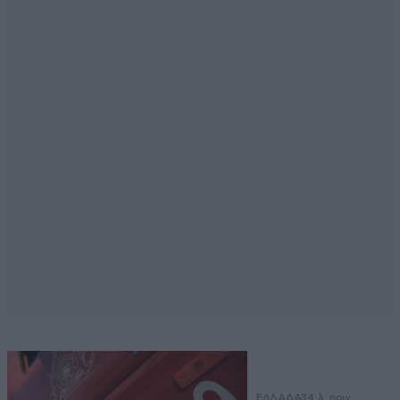
ΕΛΛΑΔΑ
34 λ. πριν