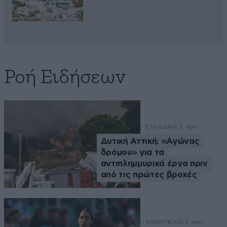
Ροή Ειδήσεων
ΕΛΛΑΔΑ
12 λ. πριν
Δυτική Αττική: «Αγώνας
δρόμου» για τα
αντιπλημμυρικά έργα πριν
από τις πρώτες βροχές
ΑΘΛΗΤΙΚΑ
13 λ. πριν