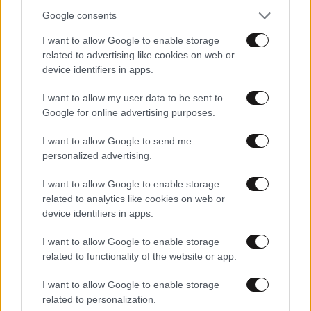
ειναι? Robocop? Η μηπως κανει προπονηση να
Google consents
εντυπωσιαση καμια πωλητρια στα everest? Ουστ ρε
I want to allow Google to enable storage
related to advertising like cookies on web or
Απαντήστε
2
6
ΔΙΑΤΡΟΦΗ
3 ω. πριν
device identifiers in apps.
Ογκολόγοι προειδοποιούν: Αυτές οι τροφές,
και συ άπλυτος μπιχλιάρης
περνούν απαρατήρητες, αλλά καλό είναι να τις
04·10·2016
I want to allow my user data to be sent to
08:47
βγάλετε από την καθημερινότητά σας
Google for online advertising purposes.
Νο2
χαχαχαχαχαχ
I want to allow Google to send me
personalized advertising.
Απαντήστε
1
2
I want to allow Google to enable storage
related to analytics like cookies on web or
device identifiers in apps.
I want to allow Google to enable storage
related to functionality of the website or app.
I want to allow Google to enable storage
related to personalization.