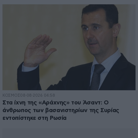
αλλά τους βρίζετε μπάτσους όταν νιώθετε
ασφάλεια..!!
Απαντήστε
2
2
αχ φλουφλiτσα
03·10·2016 22:30
2222 φορες χάχας; δηλαδή αμα σε πω 10000000+
χαχα θα παρεξηγηθείς; [...],στο ρυθμό ριχνει τη
φάπα του μιχάλη του @@@@@@@@@
Απαντήστε
0
1
ΚΟΣΜΟΣ
08·08·2026 04:58
Στα ίχνη της «Αράχνης» του Άσαντ: Ο
άνθρωπος των βασανιστηρίων της Συρίας
anti-hipster
03·10·2016 20:09
εντοπίστηκε στη Ρωσία
Δεν ειναι αστυνομικος.. ειναι μπατσος!