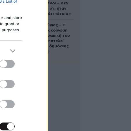
B’s List of
συντετριμμένοι – Δεν
έδειξε ποτέ ότι ήταν
ικανός για κάτι τέτοιο»
er and store
to grant or
Χρίστος Κούγιας – Η
ed purposes
αυστηρή ανακοίνωση
για την προσωπική του
ζωή: «Δεν αποτελεί
αντικείμενο δημόσιας
συζήτησης»