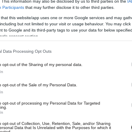
. This information may also be disclosed by us to third parties on the
IA
Participants
that may further disclose it to other third parties.
 that this website/app uses one or more Google services and may gath
including but not limited to your visit or usage behaviour. You may click 
 to Google and its third-party tags to use your data for below specifi
ogle consent section.
l Data Processing Opt Outs
o opt-out of the Sharing of my personal data.
In
o opt-out of the Sale of my Personal Data.
In
to opt-out of processing my Personal Data for Targeted
ing.
In
o opt-out of Collection, Use, Retention, Sale, and/or Sharing
ersonal Data that Is Unrelated with the Purposes for which it
lected.