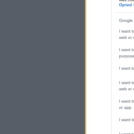
Opted 
Google 
I want t
web or d
I want t
purpose
I want 
I want t
web or d
I want t
or app.
I want t
I want t