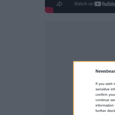
Newsbeast
If you wish 
sensitive in
confirm you
continue se
information 
further disc