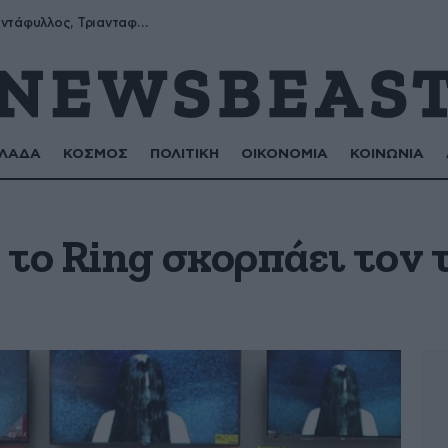
Μύρων, Τριαντάφυλλος, Τριανταφυλλιά, Φυλλιώ, Ρόζα
ΛΑΔΑ
ΚΟΣΜΟΣ
ΠΟΛΙΤΙΚΗ
ΟΙΚΟΝΟΜΙΑ
ΚΟΙΝΩΝΙΑ
 το Ring σκορπάει τον 