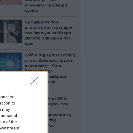
κούραση» – Το
απρόοπτο πρόβλημα
υγείας
5 ροφήματα που
μπορείτε να πίνετε πριν
τον ύπνο για καλύτερα
επίπεδα σακχάρου στο
αίμα
Ζώδια σήμερα: Η Σελήνη
στους Διδύμους φέρνει
ανατροπές – Ποιοι
δέχονται την
ευεργετική επίδραση
του Δία από το
απόγευμα;
sonal or
Ζευγάρι από τις ΗΠΑ
ection to
που «υιοθέτησε» τον
ou may
Αφγανό
κατηγορούμενο για τη
 personal
δολοφονία της
out of the
Ελίζαμπεθ Ρος:
 downstream
«Είμαστε