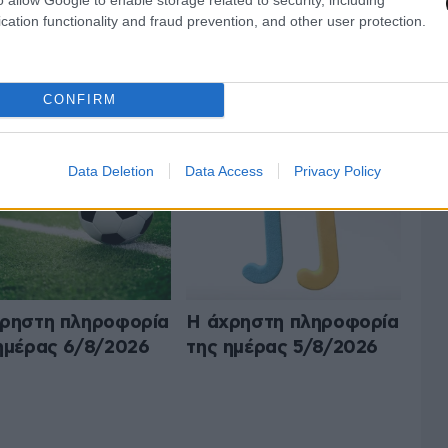
cation functionality and fraud prevention, and other user protection.
Ο Ο,ΤΙ ΝΑ 'ΝΑΙ
CONFIRM
ΟΛΑ ΤΑ ΑΡΘΡΑ
Data Deletion
Data Access
Privacy Policy
ρηστη πληροφορία
Η άχρηστη πληροφορία
ημέρας 6/8/2026
της ημέρας 5/8/2026