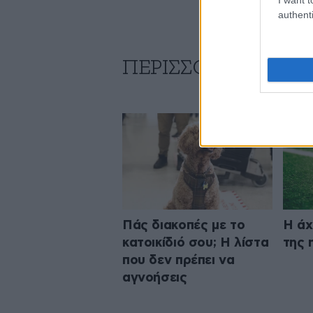
authenti
ΠΕΡΙΣΣΟΤΕΡΑ ΑΠΟ Τ
Πάς διακοπές με το
Η άχ
κατοικίδιό σου; Η λίστα
της 
που δεν πρέπει να
αγνοήσεις