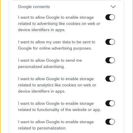
Google consents
LIFESTYLE
06·08·2026 16:11
Βλαδίμηρος Κυριακίδης: «Δεν πιστεύω στον
I want to allow Google to enable storage
Θεό, είναι δημιούργημα του ανθρώπου»
related to advertising like cookies on web or
device identifiers in apps.
I want to allow my user data to be sent to
Google for online advertising purposes.
I want to allow Google to send me
personalized advertising.
I want to allow Google to enable storage
related to analytics like cookies on web or
device identifiers in apps.
I want to allow Google to enable storage
related to functionality of the website or app.
I want to allow Google to enable storage
LIFESTYLE
06·08·2026 18:51
related to personalization.
Χρίστος Κούγιας – Η αυστηρή ανακοίνωση για