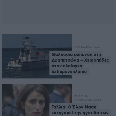
ΕΛΛΑΔΑ
3 ω. πριν
Θαλάσσια ρύπανση στη
Δραπετσώνα – Χειροπέδες
στον πλοίαρχο
δεξαμενόπλοιου
ΚΟΣΜΟΣ
07·08·2026 02:36
Γαλλία: Ο Έλον Μασκ
κατηγορεί την ηγέτιδα των