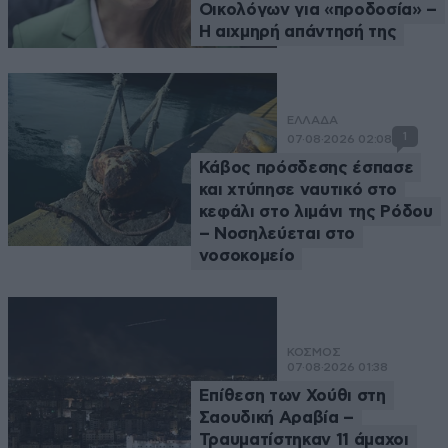
Οικολόγων για «προδοσία» –
Η αιχμηρή απάντησή της
ΕΛΛΑΔΑ
1
07·08·2026 02:08
Κάβος πρόσδεσης έσπασε
και χτύπησε ναυτικό στο
κεφάλι στο λιμάνι της Ρόδου
– Νοσηλεύεται στο
νοσοκομείο
ΚΟΣΜΟΣ
07·08·2026 01:38
Επίθεση των Χούθι στη
Σαουδική Αραβία –
Τραυματίστηκαν 11 άμαχοι