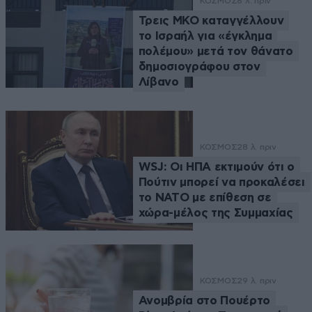
ΚΟΣΜΟΣ
8 λ. πριν
Τρεις ΜΚΟ καταγγέλλουν
το Ισραήλ για «έγκλημα
πολέμου» μετά τον θάνατο
δημοσιογράφου στον
Λίβανο
ΚΟΣΜΟΣ
28 λ. πριν
WSJ: Οι ΗΠΑ εκτιμούν ότι ο
Πούτιν μπορεί να προκαλέσει
το ΝΑΤΟ με επίθεση σε
χώρα-μέλος της Συμμαχίας
ΚΟΣΜΟΣ
29 λ. πριν
Ανομβρία στο Πουέρτο