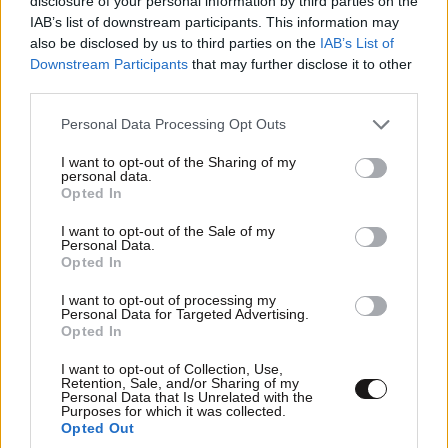
disclosure of your personal information by third parties on the
IAB’s list of downstream participants. This information may
also be disclosed by us to third parties on the
IAB’s List of
Downstream Participants
that may further disclose it to other
LIFESTYLE
06·08·2026 22:38
third parties.
Αθηνά Οικονομάκου από τα Μπόρα Μπόρα:
«Έσκασε τώρα όλη η κούραση» – Το απρόοπτο
Please note that this website/app uses one or more Google
Personal Data Processing Opt Outs
services and may gather and store information including but
πρόβλημα υγείας
not limited to your visit or usage behaviour. You may click to
I want to opt-out of the Sharing of my
personal data.
grant or deny consent to Google and its third-party tags to
Opted In
use your data for below specified purposes in below Google
consent section.
I want to opt-out of the Sale of my
Personal Data.
Opted In
I want to opt-out of processing my
Personal Data for Targeted Advertising.
Opted In
I want to opt-out of Collection, Use,
Retention, Sale, and/or Sharing of my
Personal Data that Is Unrelated with the
Purposes for which it was collected.
Opted Out