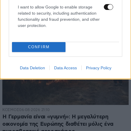
την προσωπική του ζωή: «Δεν αποτελεί
I want to allow Google to enable storage
related to security, including authentication
αντικείμενο δημόσιας συζήτησης»
functionality and fraud prevention, and other
user protection.
CONFIRM
Data Deletion
Data Access
Privacy Policy
ΚΟΣΜΟΣ
06·08·2026 21:10
Η Γερμανία είναι «γυμνή»: Η μεγαλύτερη
οικονομία της Ευρώπης διαθέτει μόλις ένα