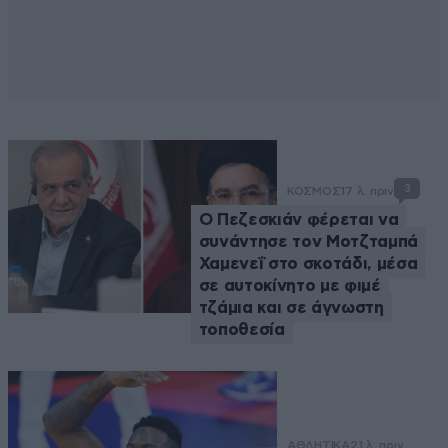
3
ΚΟΣΜΟΣ
17 λ. πριν
Ο Πεζεσκιάν φέρεται να
συνάντησε τον Μοτζταμπά
Χαμενεΐ στο σκοτάδι, μέσα
σε αυτοκίνητο με φιμέ
τζάμια και σε άγνωστη
τοποθεσία
ΑΘΛΗΤΙΚΑ
21 λ. πριν