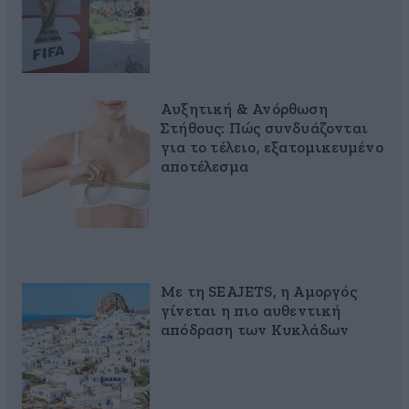
Αυξητική & Ανόρθωση
Στήθους: Πώς συνδυάζονται
για το τέλειο, εξατομικευμένο
αποτέλεσμα
Με τη SEAJETS, η Αμοργός
γίνεται η πιο αυθεντική
απόδραση των Κυκλάδων