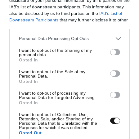
disclosure of your personal information by third parties on the
IAB’s list of downstream participants. This information may
also be disclosed by us to third parties on the
IAB’s List of
TRENDING
Downstream Participants
that may further disclose it to other
third parties.
Please note that this website/app uses one or more Google
Personal Data Processing Opt Outs
services and may gather and store information including but
not limited to your visit or usage behaviour. You may click to
I want to opt-out of the Sharing of my
personal data.
grant or deny consent to Google and its third-party tags to
Opted In
use your data for below specified purposes in below Google
consent section.
I want to opt-out of the Sale of my
Personal Data.
Opted In
I want to opt-out of processing my
Personal Data for Targeted Advertising.
Opted In
I want to opt-out of Collection, Use,
Retention, Sale, and/or Sharing of my
ΕΛΛΑΔΑ
06·08·2026 00:09
Personal Data that Is Unrelated with the
Purposes for which it was collected.
Σαν σήμερα 6 Αυγούστου: Πεθαίνει η Ρίτα
Opted Out
Σακελλαρίου, η λαϊκή ντίβα που έκανε τη ζωή