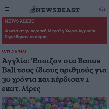
NEWS ALERT
Φωτιά στην περιοχή Μεγάλη Χώρα Αγρινίου –
Σηκώθηκαν εναέρια
Ο,ΤΙ ΝΑ 'ΝΑΙ
Αγγλία: Έπαιζαν στο Bonus
Ball τους ίδιους αριθμούς για
30 χρόνια και κέρδισαν 1
εκατ. λίρες