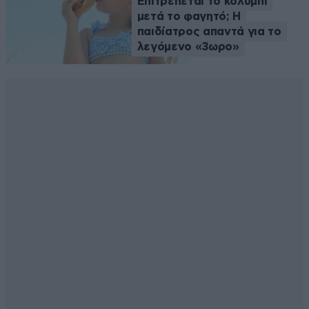
Επιτρέπεται το κολύμπι
μετά το φαγητό; Η
παιδίατρος απαντά για το
λεγόμενο «3ωρο»