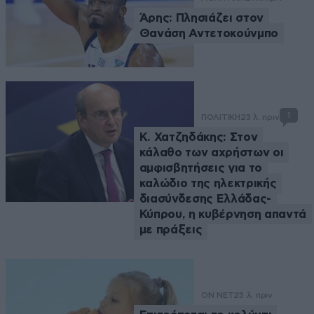
Άρης: Πλησιάζει στον
Θανάση Αντετοκούνμπο
1
ΠΟΛΙΤΙΚΗ
23 λ. πριν
Κ. Χατζηδάκης: Στον
κάλαθο των αχρήστων οι
αμφισβητήσεις για το
καλώδιο της ηλεκτρικής
διασύνδεσης Ελλάδας-
Κύπρου, η κυβέρνηση απαντά
με πράξεις
ON NET
25 λ. πριν