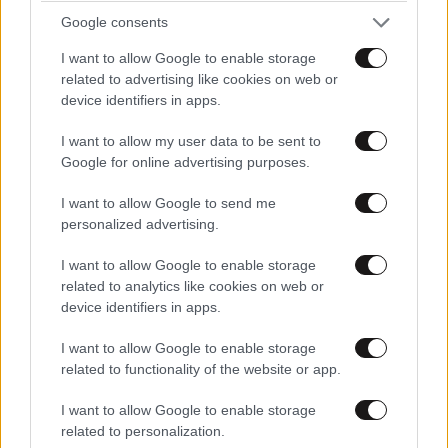
Google consents
κρυμμένος μέσα σε ένα καλάθι με άπλυτα. Εκτιμάται
ότι η απόδραση του στοίχισε έως και 2,5
I want to allow Google to enable storage
εκατομμύρια δολάρια, ενώ πάνω από 70 εργαζόμενοι
related to advertising like cookies on web or
device identifiers in apps.
στη φυλακή φέρονται να ενεπλάκησαν σε αυτήν,
μεταξύ αυτών και ο διευθυντής της.
I want to allow my user data to be sent to
Google for online advertising purposes.
Παρότι καταζητούμενος, ο Γκουζμάν παρέμεινε
ασύλληπτος για 13 ολόκληρα χρόνια, προτού
I want to allow Google to send me
personalized advertising.
συλληφθεί μετά από μεγάλη κοινή επιχείρηση από
της μεξικανικές και αμερικανικές αρχές, σε ένα
I want to allow Google to enable storage
ξενοδοχείο στο Μαζατλάν. Για μία ακόμα φορά
related to analytics like cookies on web or
φυλακίστηκε, αυτή τη φορά με αυστηρότερους
device identifiers in apps.
όρους: Απομονωμένος για 23 ώρες κάθε μέρα, χωρίς
I want to allow Google to enable storage
παράθυρο και χωρίς επαφή με άλλους
related to functionality of the website or app.
κρατουμένους.
I want to allow Google to enable storage
Όμως και πάλι τα κατάφερε: το βράδυ της 11ης
related to personalization.