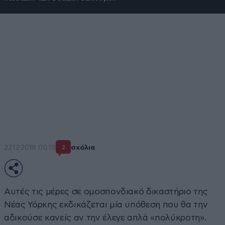
Το φτωχό χωριατόπαιδο που
έγινε ένας από τους πιο
ισχυρούς και τρομακτικούς
ανθρώπους στον κόσμο
Ο ζάπλουτος ναρκέμπορος με τις δύο αποδράσεις-
υπερπαραγωγές
22·12·2018 00:18
σχόλια
2
Αυτές τις μέρες σε ομοσπονδιακό δικαστήριο της
Νέας Υόρκης εκδικάζεται μία υπόθεση που θα την
αδικούσε κανείς αν την έλεγε απλά «πολύκροτη».