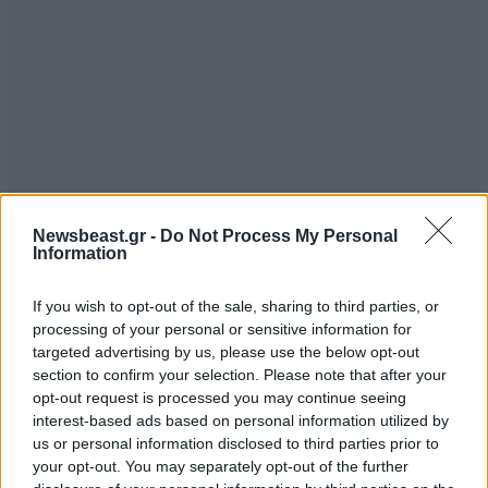
Newsbeast.gr -
Do Not Process My Personal
Information
If you wish to opt-out of the sale, sharing to third parties, or
processing of your personal or sensitive information for
Όμως ο θρύλος του Ελ Τσάπο δεν χτίστηκε τόσο από
targeted advertising by us, please use the below opt-out
τη συμπεριφορά του, όσο από τις επικές του
section to confirm your selection. Please note that after your
αποδράσεις.
opt-out request is processed you may continue seeing
interest-based ads based on personal information utilized by
Ο Γκουζμάν συνελήφθη για πρώτη φορά το 1993 στη
us or personal information disclosed to third parties prior to
your opt-out. You may separately opt-out of the further
Γουατεμάλα, εκδόθηκε στο Μεξικό και