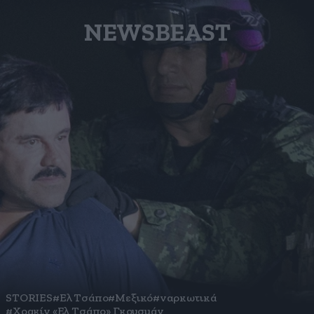
NEWSBEAST
STORIES
#Ελ Τσάπο
#Μεξικό
#ναρκωτικά
#Χοακίν «Ελ Τσάπο» Γκουσμάν