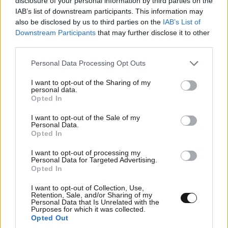
disclosure of your personal information by third parties on the
καταδικάστηκε σε ποινή φυλάκισης 20 ετών και 9
IAB’s list of downstream participants. This information may
μηνών για διακίνηση ναρκωτικών, συμμετοχή σε
also be disclosed by us to third parties on the
IAB’s List of
εγκληματική οργάνωση και δωροδοκίες. Αργότερα
Downstream Participants
that may further disclose it to other
third parties.
καταδικάστηκε επίσης για παράνομη οπλοχρησία και
για τη δολοφονία ενός καρδιναλίου, αν και για την
Please note that this website/app uses one or more Google
Personal Data Processing Opt Outs
τελευταία αυτή κατηγορία τελικά αθωώθηκε.
services and may gather and store information including but
not limited to your visit or usage behaviour. You may click to
I want to opt-out of the Sharing of my
personal data.
grant or deny consent to Google and its third-party tags to
Στη φυλακή ο Γκουζμάν συνέχισε ουσιαστικά να
Opted In
use your data for below specified purposes in below Google
διευθύνει το καρτέλ της Σιναλόα μαζί με τον αδελφό
consent section.
I want to opt-out of the Sale of my
του, Αρτούρο. Συνεργάτες του έφερναν στη φυλακή
Personal Data.
Opted In
βαλίτσες γεμάτες χρήματα και κοκαΐνη, αλλά και
γυναίκες, για να δωροδοκεί τους σωφρονιστικούς
I want to opt-out of processing my
Personal Data for Targeted Advertising.
υπαλλήλους και να μπορεί να ζει σαν… βασιλιάς,
Opted In
μετατρέποντας τη φυλακή σε πεντάστερο
ξενοδοχείο και τους σωφρονιστικούς σε υπηρέτες
I want to opt-out of Collection, Use,
Retention, Sale, and/or Sharing of my
του. Χάρη σε αυτήν την επιρροή που είχε πάνω σε
Personal Data that Is Unrelated with the
Purposes for which it was collected.
όλους κατάφερε το 2001 να αποδράσει εντυπωσιακά,
Opted Out
καθώς ο θρύλος τον θέλει να βγήκε από τις φυλακές