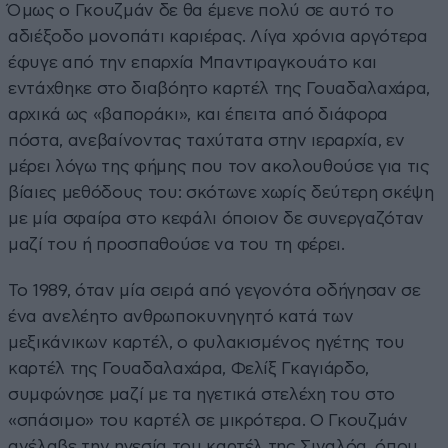
Όμως ο Γκουζμάν δε θα έμενε πολύ σε αυτό το
αδιέξοδο μονοπάτι καριέρας. Λίγα χρόνια αργότερα
έφυγε από την επαρχία Μπαντιραγκουάτο και
εντάχθηκε στο διαβόητο καρτέλ της Γουαδαλαχάρα,
αρχικά ως «βαποράκι», και έπειτα από διάφορα
πόστα, ανεβαίνοντας ταχύτατα στην ιεραρχία, εν
μέρει λόγω της φήμης που τον ακολουθούσε για τις
βίαιες μεθόδους του: σκότωνε χωρίς δεύτερη σκέψη
με μία σφαίρα στο κεφάλι όποιον δε συνεργαζόταν
μαζί του ή προσπαθούσε να του τη φέρει.
Το 1989, όταν μία σειρά από γεγονότα οδήγησαν σε
ένα ανελέητο ανθρωποκυνηγητό κατά των
μεξικάνικων καρτέλ, ο φυλακισμένος ηγέτης του
καρτέλ της Γουαδαλαχάρα, Φελίξ Γκαγιάρδο,
συμφώνησε μαζί με τα ηγετικά στελέχη του στο
«σπάσιμο» του καρτέλ σε μικρότερα. Ο Γκουζμάν
ανέλαβε την ηγεσία του καρτέλ της Σιναλόα, όπου