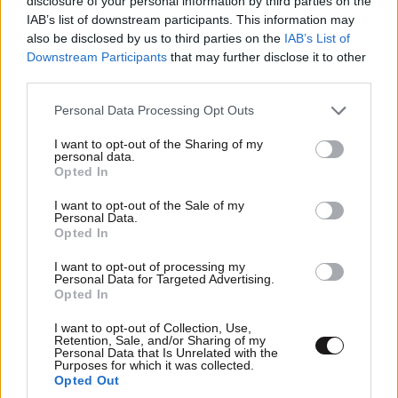
Χρήστος Καλογρίτσας: Η άδεια των 52,6 εκατ.
disclosure of your personal information by third parties on the
IAB’s list of downstream participants. This information may
ευρώ, τα «βοσκοτόπια» στην Ιθάκη και το
also be disclosed by us to third parties on the
IAB’s List of
ναυάγιο του διαγωνισμού Παππά για τις
Downstream Participants
that may further disclose it to other
τηλεοπτικές άδειες
third parties.
Please note that this website/app uses one or more Google
Personal Data Processing Opt Outs
services and may gather and store information including but
not limited to your visit or usage behaviour. You may click to
I want to opt-out of the Sharing of my
personal data.
grant or deny consent to Google and its third-party tags to
Opted In
use your data for below specified purposes in below Google
consent section.
I want to opt-out of the Sale of my
Personal Data.
Opted In
I want to opt-out of processing my
Personal Data for Targeted Advertising.
Opted In
I want to opt-out of Collection, Use,
Retention, Sale, and/or Sharing of my
Personal Data that Is Unrelated with the
Χρήστος Καλογρίτσας: Ο «κόκκινος
Purposes for which it was collected.
Opted Out
εργολάβος» δημοσίων έργων που ήθελε να