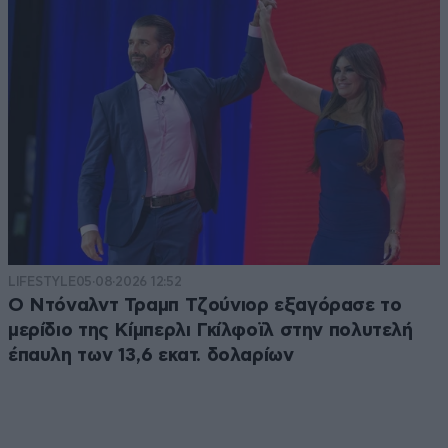
LIFESTYLE
05·08·2026 12:52
Ο Ντόναλντ Τραμπ Τζούνιορ εξαγόρασε το
μερίδιο της Κίμπερλι Γκίλφοϊλ στην πολυτελή
έπαυλη των 13,6 εκατ. δολαρίων