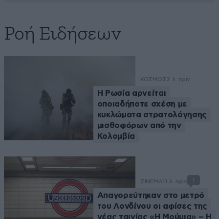
Ροή Ειδήσεων
ΚΟΣΜΟΣ
2 λ. πριν
Η Ρωσία αρνείται
οποιαδήποτε σχέση με
κυκλώματα στρατολόγησης
μισθοφόρων από την
Κολομβία
1
ΣΙΝΕΜΑ
11 λ. πριν
Απαγορεύτηκαν στο μετρό
του Λονδίνου οι αφίσες της
νέας ταινίας «Η Μούμια» – Η