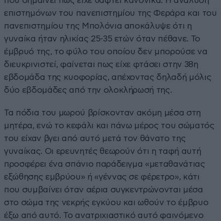
που σημαίνει πως είχε θαφτεί κανονικά. Η ανάλυση
επιστημόνων του πανεπιστημίου της Φεράρα και του
πανεπιστημίου της Μπολόνια αποκάλυψε ότι η
γυναίκα ήταν ηλικίας 25-35 ετών όταν πέθανε. Το
έμβρυό της, το φύλο του οποίου δεν μπορούσε να
διευκρινιστεί, φαίνεται πως είχε φτάσει στην 38η
εβδομάδα της κυοφορίας, απέχοντας δηλαδή μόλις
δύο εβδομάδες από την ολοκλήρωσή της.
Τα πόδια του μωρού βρίσκονταν ακόμη μέσα στη
μητέρα, ενώ το κεφάλι και πάνω μέρος του σώματός
του είχαν βγει από αυτό μετά τον θάνατο της
γυναίκας. Οι ερευνητές θεωρούν ότι η ταφή αυτή
προσφέρει ένα σπάνιο παράδειγμα «μεταθανάτιας
εξώθησης εμβρύου» ή «γέννας σε φέρετρο», κάτι
που συμβαίνει όταν αέρια συγκεντρώνονται μέσα
στο σώμα της νεκρής εγκύου και ωθούν το έμβρυο
έξω από αυτό. Το ανατριχιαστικό αυτό φαινόμενο