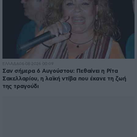
Απαντήστε
1
0
trivoli1122
18·07·2015 16:57
Δηλαδή αφού μας γδάρουν όλους κυριολεκτικά, τα
τομάρια μας θα σταλούν για επεξεργασία στα
ΕΛΛΑΔΑ
06·08·2026 00:09
ευρωπαϊκά γουναράδικα και θα ξαναβρεθούν όλα μαζί
Σαν σήμερα 6 Αυγούστου: Πεθαίνει η Ρίτα
να κάνουν αγκαλίτσες.....Εκείνα τα 100 δισ. που θα
Σακελλαρίου, η λαϊκή ντίβα που έκανε τη ζωή
τυπώναμε αν μας ζορίζανε οι εταίροι που είχε πει η
της τραγούδι
Ραχήλ που είναι ρε παιδιά? Πολύ φοβάμαι πως στα
γουναράδικα θα βρεθούν τα δικά μας τομάρια ενώ
αυτά των διαφόρων
ραχηλτσιπροκαμμενοβαρουφάκηδωνσαμαροβενιζοπο
υλαίων θα ζουν και θα χαίρονται εις τας Παρισίους
και σε άλλα ευρωπαϊκούς τουριστικούς
προορισμούς.....