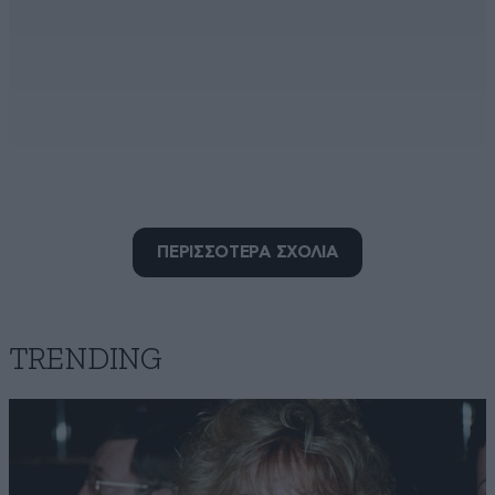
ΠΕΡΙΣΣΟΤΕΡΑ ΣΧΟΛΙΑ
trivago
18·07·2015 18:50
TRENDING
Καλα ρε ...πολυ σας χαιρομαι! Το αρθρο ειναι πολυ
καλο και κατοπειστικο και σεις βρικατε την ευκαιρια
για να γραφετε Μπουρδιτες εξ αιτιας του κομπλεξ
που νιωθετε για την περιοδευουσα βοολευτινα! Τα
χαλια μας σε ολο το μεγαλειο τους....