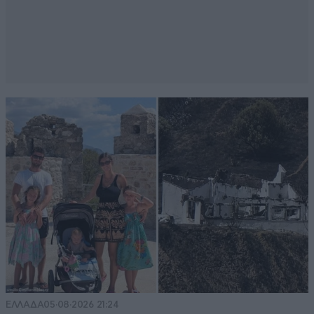
Απαντήστε
0
0
Paolo
18·07·2015 12:42
Αυτή παίρνει 20000 χιλιάρικα μισθό τι ανάγκη έχει
αγοράζει ότι γούνα γουστάρει
Απαντήστε
1
0
ΕΛΛΑΔΑ
05·08·2026 21:24