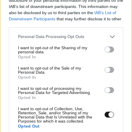
disclosure of your personal information by third parties on the
αντάρτες για το τι θα γίνει στη συνέχεια, εκείνος
IAB’s list of downstream participants. This information may
απάντησε: «Καλή αντάμωση στα γουναράδικα».
also be disclosed by us to third parties on the
IAB’s List of
Downstream Participants
that may further disclose it to other
Έκφραση που έμελλε να εκπληρωθεί σαν προφητεία
third parties.
λίγο καιρό αργότερα…
Δείτε όλα τα θέματα του
Please note that this website/app uses one or more Google
Weekend
Personal Data Processing Opt Outs
services and may gather and store information including but
not limited to your visit or usage behaviour. You may click to
I want to opt-out of the Sharing of my
personal data.
grant or deny consent to Google and its third-party tags to
Opted In
use your data for below specified purposes in below Google
consent section.
I want to opt-out of the Sale of my
Personal Data.
Opted In
ΠΕΡΙΣΣΟΤΕΡΑ STORIES
I want to opt-out of processing my
Personal Data for Targeted Advertising.
Opted In
I want to opt-out of Collection, Use,
Retention, Sale, and/or Sharing of my
Personal Data that Is Unrelated with the
Purposes for which it was collected.
Opted Out