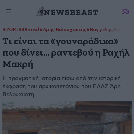
STORIES
#viral
#Άρης Βελουχιώτης
#Βαγγέλης Διαμαν
Τι είναι τα «γουναράδικα»
που δίνει… ραντεβού η Ραχήλ
Μακρή
Η πραγματική ιστορία πίσω από την ιστορική
έκφραση του αρχικαπετάνιου του ΕΛΑΣ Άρη
Βελουχιώτη