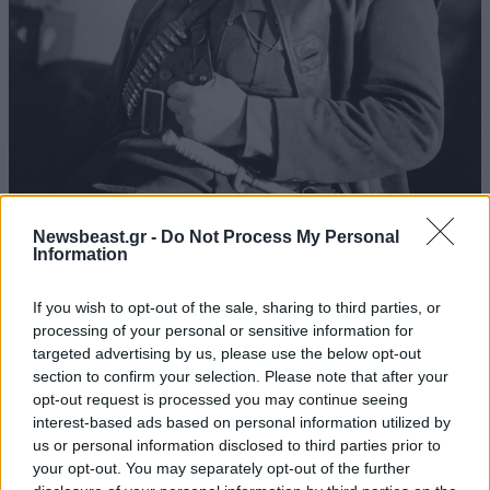
Newsbeast.gr -
Do Not Process My Personal
Όσο για τον ίδιο τον Βελουχιώτη φέρεται να
Information
χρησιμοποίησε την φράση αυτή όταν και επίσημα
If you wish to opt-out of the sale, sharing to third parties, or
τελείωσε η Γερμανική κατοχή στην Ελλάδα. Ο
processing of your personal or sensitive information for
Θανάσης Κλάρας (όπως ήταν το πραγματικό του
targeted advertising by us, please use the below opt-out
όνομα) είχε προβλέψει τον επερχόμενο εμφύλιο
section to confirm your selection. Please note that after your
δεδομένου πως δεν διαχώριζε την κατοχή από τους
opt-out request is processed you may continue seeing
interest-based ads based on personal information utilized by
ναζί με την παρεμβατικότητα των συμμάχων στα
us or personal information disclosed to third parties prior to
εσωτερικά της χώρας (κάτι που άλλωστε ήταν και το
your opt-out. You may separately opt-out of the further
σημείο τριβής με το ΚΚΕ) και όταν τον ρώτησαν οι