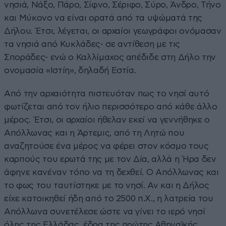
νησιά, Νάξο, Πάρο, Σίφνο, Σέριφο, Σύρο, Άνδρο, Τήνο
και Μύκονο να είναι ορατά από τα υψώματά της
Δήλου. Έτσι, λέγεται, οι αρχαίοι γεωγράφοι ονόμασαν
τα νησιά από Κυκλάδες- σε αντίθεση με τις
Σποράδες- ενώ ο Καλλίμαχος απέδιδε στη Δήλο την
ονομασία «Ιστίη», δηλαδή Εστία.
Από την αρχαιότητα πιστευόταν πως το νησί αυτό
φωτίζεται από τον ήλιο περισσότερο από κάθε άλλο
μέρος. Έτσι, οι αρχαίοι ήθελαν εκεί να γεννήθηκε ο
Απόλλωνας και η Άρτεμις, από τη Λητώ που
αναζητούσε ένα μέρος να φέρει στον κόσμο τους
καρπούς του ερωτά της με τον Δία, αλλά η Ήρα δεν
άφηνε κανέναν τόπο να τη δεχθεί. Ο Απόλλωνας και
το φως του ταυτίστηκε με το νησί. Αν και η Δήλος
είχε κατοικηθεί ήδη από το 2500 π.Χ., η λατρεία του
Απόλλωνα συνετέλεσε ώστε να γίνει το ιερό νησί
όλης της Ελλάδας, έδρα της πρώτης Αθηναϊκής