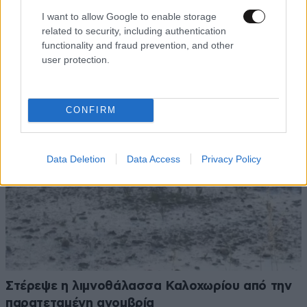
ιατροδικαστή για τον 90χρονο που βρέθηκε σε
I want to allow Google to enable storage
καταψύκτη στον Μυστρά – Τι υποστηρίζει ο
related to security, including authentication
γιος του
functionality and fraud prevention, and other
user protection.
CONFIRM
Data Deletion
Data Access
Privacy Policy
Στέρεψε η λιμνοθάλασσα Καλοχωρίου από την
παρατεταμένη ανομβρία