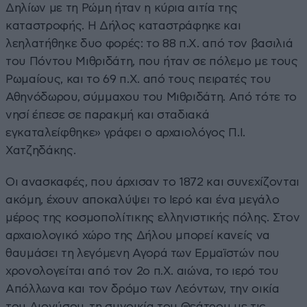
Δηλίων με τη Ρώμη ήταν η κύρια αιτία της
καταστροφής. Η Δήλος καταστράφηκε και
λεηλατήθηκε δυο φορές: το 88 π.Χ. από τον βασιλιά
του Πόντου Μιθριδάτη, που ήταν σε πόλεμο με τους
Ρωμαίους, και το 69 π.Χ. από τους πειρατές του
Αθηνόδωρου, σύμμαχου του Μιθριδάτη. Από τότε το
νησί έπεσε σε παρακμή και σταδιακά
εγκαταλείφθηκε» γράφει ο αρχαιολόγος Π.Ι.
Χατζηδάκης.
Οι ανασκαφές, που άρχισαν το 1872 και συνεχίζονται
ακόμη, έχουν αποκαλύψει το Ιερό και ένα μεγάλο
μέρος της κοσμοπολίτικης ελληνιστικής πόλης. Στον
αρχαιολογικό χώρο της Δήλου μπορεί κανείς να
θαυμάσει τη λεγόμενη Αγορά των Ερμαϊστών που
χρονολογείται από τον 2ο π.Χ. αιώνα, το ιερό του
Απόλλωνα και τον δρόμο των Λεόντων, την οικία
του Διονύσου, τη συνοικία του Θεάτρου με τις