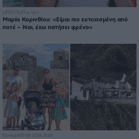
LIFESTYLE
1 ω. πριν
Μαρία Κορινθίου: «Είμαι πιο ευτυχισμένη από
ποτέ – Ναι, έχω πατήσει φρένο»
ΕΛΛΑΔΑ
05·08·2026 21:24