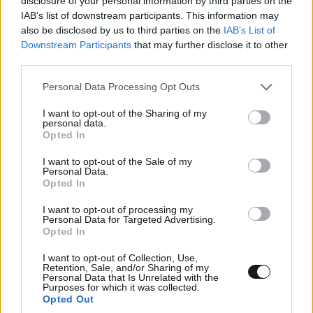
disclosure of your personal information by third parties on the
IAB’s list of downstream participants. This information may
also be disclosed by us to third parties on the
IAB’s List of
Downstream Participants
that may further disclose it to other
third parties.
Please note that this website/app uses one or more Google
Personal Data Processing Opt Outs
services and may gather and store information including but
Τροχαίο δυστύχημα με θύμα 42χρονο
not limited to your visit or usage behaviour. You may click to
I want to opt-out of the Sharing of my
μοτοσικλετιστή στη Μύκονο
personal data.
grant or deny consent to Google and its third-party tags to
Opted In
use your data for below specified purposes in below Google
consent section.
I want to opt-out of the Sale of my
Personal Data.
Opted In
I want to opt-out of processing my
Personal Data for Targeted Advertising.
Opted In
I want to opt-out of Collection, Use,
Retention, Sale, and/or Sharing of my
Personal Data that Is Unrelated with the
Purposes for which it was collected.
Opted Out