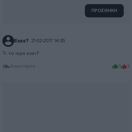
ΠΡΟΣΘΗΚΗ
Εεεε?
21·02·2017 14:35
Τι το ιερο εχει?
Απαντήστε
0
3