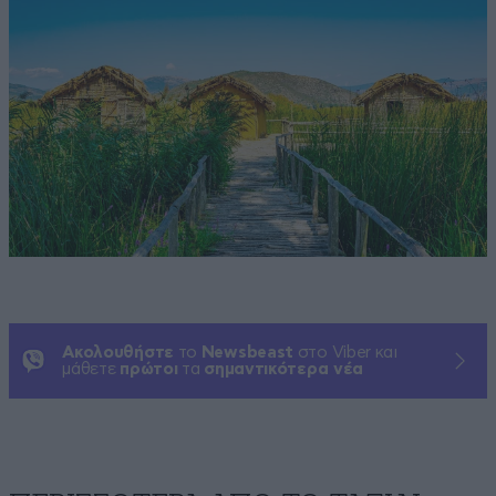
Ακολουθήστε
το
Newsbeast
στο Viber και
μάθετε
πρώτοι
τα
σημαντικότερα νέα