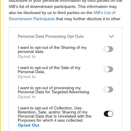
disclosure of your personal information by third parties on the
IAB’s list of downstream participants. This information may
Βλυχάδα: Η παραλία στη Σαντορίνη που μοιάζει
also be disclosed by us to third parties on the
IAB’s List of
με υπαίθριο γλυπτό της φύσης
Downstream Participants
that may further disclose it to other
third parties.
Please note that this website/app uses one or more Google
Personal Data Processing Opt Outs
services and may gather and store information including but
not limited to your visit or usage behaviour. You may click to
I want to opt-out of the Sharing of my
personal data.
grant or deny consent to Google and its third-party tags to
Opted In
use your data for below specified purposes in below Google
consent section.
I want to opt-out of the Sale of my
Personal Data.
Opted In
I want to opt-out of processing my
Personal Data for Targeted Advertising.
Opted In
I want to opt-out of Collection, Use,
Retention, Sale, and/or Sharing of my
Έρημος Ναμίμπ: Αμμόλοφοι που αγγίζουν τον
Personal Data that Is Unrelated with the
Purposes for which it was collected.
ουρανό ξεπερνώντας τα 300 μέτρα ύψος
Opted Out