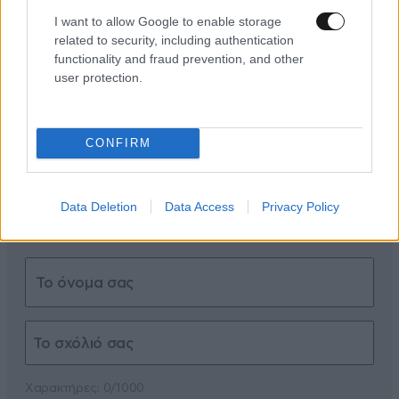
I want to allow Google to enable storage
ΣΧΌΛΙΑ ΑΝΑΓΝΩΣΤΏΝ
0
related to security, including authentication
functionality and fraud prevention, and other
user protection.
CONFIRM
ΠΡΟΣΘΕΣΤΕ ΤΟ ΣΧΟΛΙΟ ΣΑΣ
Data Deletion
Data Access
Privacy Policy
Xαρακτήρες: 0/1000