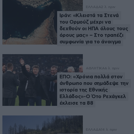
ΕΛΛΑΔΑ
2 λ. πριν
Ιράν: «Κλειστά τα Στενά
του Ορμούζ μέχρι να
δεχθούν οι ΗΠΑ όλους τους
όρους μας» – Στο τραπέζι
συμφωνία για το άνοιγμα
ΑΘΛΗΤΙΚΑ
6 λ. πριν
ΕΠΟ: «Χρόνια πολλά στον
άνθρωπο που σημάδεψε την
ιστορία της Εθνικής
Ελλάδος»-Ο Ότο Ρεχάγκελ
έκλεισε τα 88
ΕΛΛΑΔΑ
14 λ. πριν