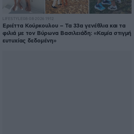
LIFESTYLE
08·08·2026 19:12
Εριέττα Κούρκουλου – Τα 33α γενέθλια και τα
φιλιά με τον Βύρωνα Βασιλειάδη: «Καμία στιγμή
ευτυχίας δεδομένη»