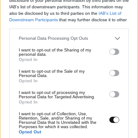
disclosure of your personal information by third parties on the
IAB’s list of downstream participants. This information may
τους κινηματογραφους, τις πολλαπλες
also be disclosed by us to third parties on the
IAB’s List of
ενοικιασεις, τα μπλουζακια, τα κουκλακια,
Downstream Participants
that may further disclose it to other
παιδικα ειδη και ενα σωρο αλλα. Ειναι γελειο να
third parties.
νοικιαζεις την εργασια σου αλλα με ορους. Ενω
αν βρεις θεραπεια για τον καρκινο εκει στην
Please note that this website/app uses one or more Google
Personal Data Processing Opt Outs
services and may gather and store information including but
κλεβουν νομιμοτατα εφευρισκοντας νομικους
not limited to your visit or usage behaviour. You may click to
I want to opt-out of the Sharing of my
ορους.
personal data.
grant or deny consent to Google and its third-party tags to
Opted In
use your data for below specified purposes in below Google
Απαντήστε
0
0
consent section.
I want to opt-out of the Sale of my
Personal Data.
Opted In
I want to opt-out of processing my
Φαταουλ
26·09·2020 21:21
Personal Data for Targeted Advertising.
Opted In
Αν ανοίξεις το pdf γράφει "Η επιτροπή συνεδρίασε
I want to opt-out of Collection, Use,
μυστικά" ... Χαχαχα δεν μπόρεσα να διαβάσω άλλο...
Retention, Sale, and/or Sharing of my
Χαχαχα χαχαχα
Personal Data that Is Unrelated with the
Purposes for which it was collected.
Opted Out
Απαντήστε
1
0