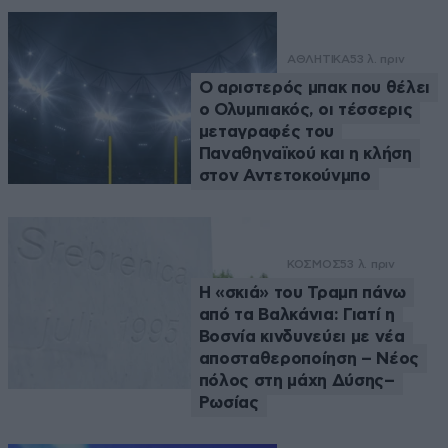
ΑΘΛΗΤΙΚΑ
53 λ. πριν
Ο αριστερός μπακ που θέλει
ο Ολυμπιακός, οι τέσσερις
μεταγραφές του
Παναθηναϊκού και η κλήση
στον Αντετοκούνμπο
ΚΟΣΜΟΣ
53 λ. πριν
Η «σκιά» του Τραμπ πάνω
από τα Βαλκάνια: Γιατί η
Βοσνία κινδυνεύει με νέα
αποσταθεροποίηση – Νέος
πόλος στη μάχη Δύσης–
Ρωσίας