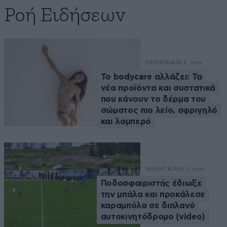
Ροή Ειδήσεων
ΟΜΟΡΦΙΑ
16 λ. πριν
Το bodycare αλλάζει: Τα
νέα προϊόντα και συστατικά
που κάνουν το δέρμα του
σώματος πιο λείο, σφριγηλό
και λαμπερό
ΑΘΛΗΤΙΚΑ
16 λ. πριν
Ποδοσφαιριστής έδιωξε
την μπάλα και προκάλεσε
καραμπόλα σε διπλανό
αυτοκινητόδρομο (video)