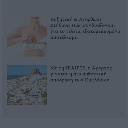
Αυξητική & Ανόρθωση
Στήθους: Πώς συνδυάζονται
για το τέλειο, εξατομικευμένο
αποτέλεσμα
Με τη SEAJETS, η Αμοργός
γίνεται η πιο αυθεντική
απόδραση των Κυκλάδων