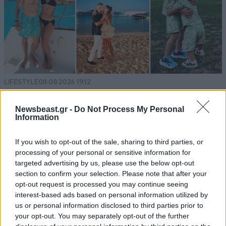
Απαντήστε
0
0
και πολυ καλα κάνουν
26·09·2020 21:53
δεν μπορει ο καθε τυχάρπαστος να κατεβάζεις οτι
του κατεβασει η κλαβα ετσι για τημ πλακα του, να
LIFESTYLE
08·08·2026 19:12
Εριέττα Κούρκουλου – Τα 33α γενέθλια και τα
πληρώσει το κοπο των ανθρωπων ππυ δουλεψαν για
φιλιά με τον Βύρωνα Βασιλειάδη: «Καμία στιγμή
αυτο, θελετε εσεις να πατε καπου για δουλεια και να
Newsbeast.gr -
Do Not Process My Personal
Information
μην σας πληρώσουν
ευτυχίας δεδομένη»
Απαντήστε
0
2
If you wish to opt-out of the sale, sharing to third parties, or
processing of your personal or sensitive information for
targeted advertising by us, please use the below opt-out
Ellraiser
27·09·2020 16:02
section to confirm your selection. Please note that after your
opt-out request is processed you may continue seeing
Εχεις δικαιο αλλα με καποιο χρονικο οριζοντα
interest-based ads based on personal information utilized by
(μιλαμε για διασκεδαση). Νομιζω οτι οι ταινιες
us or personal information disclosed to third parties prior to
ανεβαινουν μετα απο μηνες. Σε επιτρεπουν πχ.
your opt-out. You may separately opt-out of the further
την αλιεια αλλο οχι την υπεραλιεια. Εβγαλαν απο