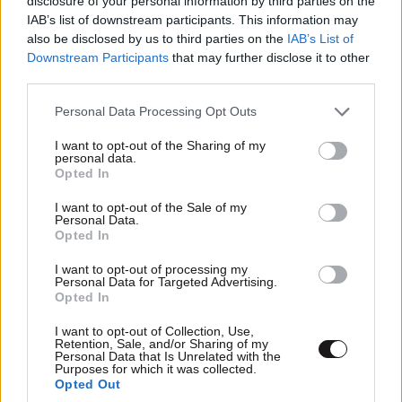
disclosure of your personal information by third parties on the
IAB’s list of downstream participants. This information may
also be disclosed by us to third parties on the
IAB’s List of
Downstream Participants
that may further disclose it to other
Προηγμένα μοντέλα Τεχνητής Νοημοσύνης
third parties.
δημιούργησαν ψεύτικα προφίλ και επιχείρησαν
κυβερνοεπίθεση
Please note that this website/app uses one or more Google
Personal Data Processing Opt Outs
services and may gather and store information including but
not limited to your visit or usage behaviour. You may click to
I want to opt-out of the Sharing of my
personal data.
grant or deny consent to Google and its third-party tags to
Opted In
use your data for below specified purposes in below Google
consent section.
I want to opt-out of the Sale of my
Personal Data.
Opted In
I want to opt-out of processing my
Personal Data for Targeted Advertising.
Opted In
I want to opt-out of Collection, Use,
Retention, Sale, and/or Sharing of my
Personal Data that Is Unrelated with the
Purposes for which it was collected.
Opted Out