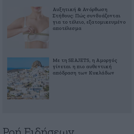
Αυξητική & Ανόρθωση
Στήθους: Πώς συνδυάζονται
για το τέλειο, εξατομικευμένο
αποτέλεσμα
Με τη SEAJETS, η Αμοργός
γίνεται η πιο αυθεντική
απόδραση των Κυκλάδων
Ροή Ειδήσεων