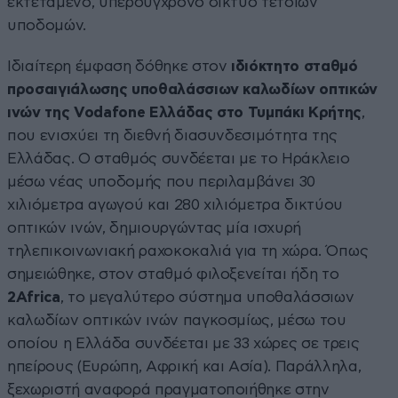
εκτεταμένο, υπερσύγχρονο δίκτυο τέτοιων
υποδομών.
Ιδιαίτερη έμφαση δόθηκε στον
ιδιόκτητο σταθμό
προσαιγιάλωσης υποθαλάσσιων καλωδίων οπτικών
ινών της Vodafone Ελλάδας στο Τυμπάκι Κρήτης
,
που ενισχύει τη διεθνή διασυνδεσιμότητα της
Ελλάδας. Ο σταθμός συνδέεται με το Ηράκλειο
μέσω νέας υποδομής που περιλαμβάνει 30
χιλιόμετρα αγωγού και 280 χιλιόμετρα δικτύου
οπτικών ινών, δημιουργώντας μία ισχυρή
τηλεπικοινωνιακή ραχοκοκαλιά για τη χώρα. Όπως
σημειώθηκε, στον σταθμό φιλοξενείται ήδη το
2Africa
, το μεγαλύτερο σύστημα υποθαλάσσιων
καλωδίων οπτικών ινών παγκοσμίως, μέσω του
οποίου η Ελλάδα συνδέεται με 33 χώρες σε τρεις
ηπείρους (Ευρώπη, Αφρική και Ασία). Παράλληλα,
ξεχωριστή αναφορά πραγματοποιήθηκε στην