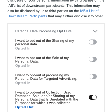
disclosure of your personal information by third parties on the
IAB’s list of downstream participants. This information may
also be disclosed by us to third parties on the
IAB’s List of
Downstream Participants
that may further disclose it to other
third parties.
Please note that this website/app uses one or more Google
Personal Data Processing Opt Outs
services and may gather and store information including but
not limited to your visit or usage behaviour. You may click to
I want to opt-out of the Sharing of my
personal data.
grant or deny consent to Google and its third-party tags to
Opted In
use your data for below specified purposes in below Google
consent section.
I want to opt-out of the Sale of my
Personal Data.
Opted In
I want to opt-out of processing my
Personal Data for Targeted Advertising.
Opted In
I want to opt-out of Collection, Use,
TRENDING
Retention, Sale, and/or Sharing of my
Personal Data that Is Unrelated with the
Purposes for which it was collected.
Opted Out