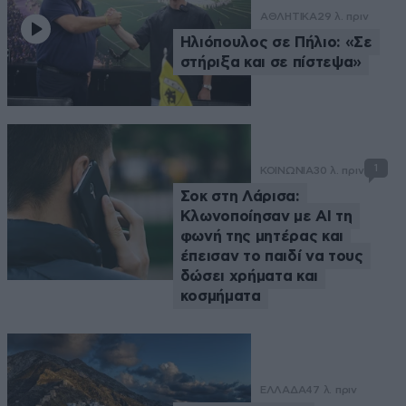
ΑΘΛΗΤΙΚΑ
29 λ. πριν
Ηλιόπουλος σε Πήλιο: «Σε
στήριξα και σε πίστεψα»
1
ΚΟΙΝΩΝΙΑ
30 λ. πριν
Σοκ στη Λάρισα:
Κλωνοποίησαν με AI τη
φωνή της μητέρας και
έπεισαν το παιδί να τους
δώσει χρήματα και
κοσμήματα
ΕΛΛΑΔΑ
47 λ. πριν