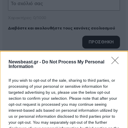
Xαρακτήρες: 0/1000
Διαβάστε και ακολουθήστε τους κανόνες σχολιασμού
ΠΡΟΣΘΗΚΗ
Newsbeast.gr -
Do Not Process My Personal
Information
Απλή συμβουλή:
10·07·2019 11:59
If you wish to opt-out of the sale, sharing to third parties, or
Παντα καλυμενη η καμερα του ταμπλετ ή του
processing of your personal or sensitive information for
υπολογιστη με ενα μικρο αυτοκολητο και την
targeted advertising by us, please use the below opt-out
ανοιγουμε οταν θελουμε να κανουμε βιντεοκληση. Ας
section to confirm your selection. Please note that after your
καταγραφει καποιος το μαυρο σοκταδι
opt-out request is processed you may continue seeing
interest-based ads based on personal information utilized by
us or personal information disclosed to third parties prior to
Απαντήστε
0
0
your opt-out. You may separately opt-out of the further