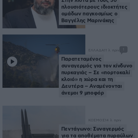
Στην λίστα με τους 50
πλουσιότερους ιδιοκτήτες
ομάδων παγκοσμίως ο
Βαγγέλης Μαρινάκης
1
ΕΛΛΑΔΑ
11 λ. πριν
Παρατεταμένος
συναγερμός για τον κίνδυνο
πυρκαγιάς – Σε «πορτοκαλί
κλοιό» η χώρα και τη
Δευτέρα – Αναμένονται
άνεμοι 9 μποφόρ
ΚΟΣΜΟΣ
14 λ. πριν
Πεντάγωνο: Συναγερμός
για τα αποθέματα πυραύλων