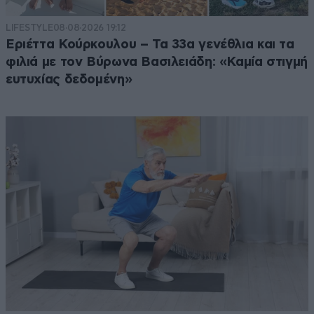
LIFESTYLE
08·08·2026 19:12
Εριέττα Κούρκουλου – Τα 33α γενέθλια και τα
φιλιά με τον Βύρωνα Βασιλειάδη: «Καμία στιγμή
ευτυχίας δεδομένη»