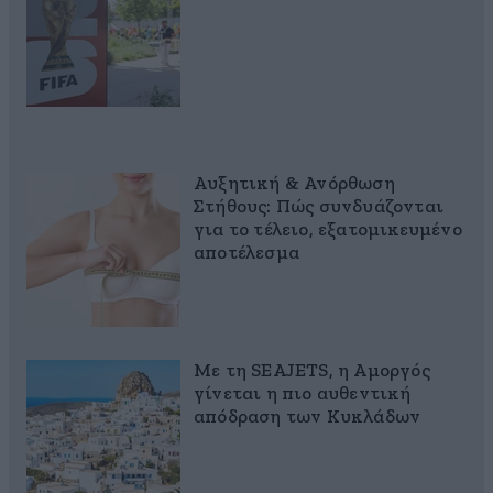
Αυξητική & Ανόρθωση
Στήθους: Πώς συνδυάζονται
για το τέλειο, εξατομικευμένο
αποτέλεσμα
Με τη SEAJETS, η Αμοργός
γίνεται η πιο αυθεντική
απόδραση των Κυκλάδων