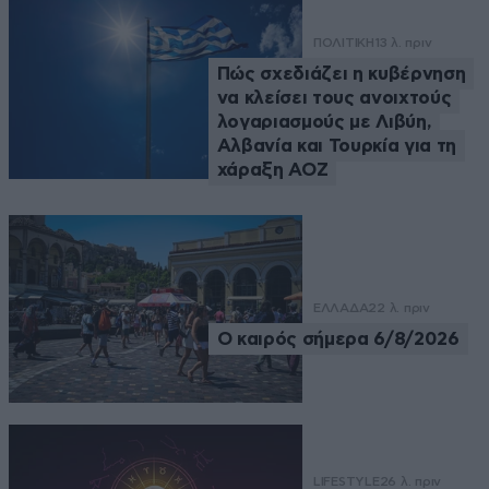
ΠΟΛΙΤΙΚΗ
13 λ. πριν
Πώς σχεδιάζει η κυβέρνηση
να κλείσει τους ανοιχτούς
λογαριασμούς με Λιβύη,
Αλβανία και Τουρκία για τη
χάραξη ΑΟΖ
ΕΛΛΑΔΑ
22 λ. πριν
Ο καιρός σήμερα 6/8/2026
LIFESTYLE
26 λ. πριν