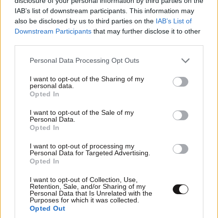
disclosure of your personal information by third parties on the
ΠΡΟΣΘΗΚΗ
IAB’s list of downstream participants. This information may
also be disclosed by us to third parties on the
IAB’s List of
Downstream Participants
that may further disclose it to other
third parties.
Μακις21
12·09·2024 13:36
Please note that this website/app uses one or more Google
Personal Data Processing Opt Outs
services and may gather and store information including but
699δολ…..από Αυστραλία…..ΕΔΩ ΓΙΑΤΙ 979;;;;;;;;;
not limited to your visit or usage behaviour. You may click to
I want to opt-out of the Sharing of my
personal data.
grant or deny consent to Google and its third-party tags to
Opted In
Απαντήστε
0
0
use your data for below specified purposes in below Google
consent section.
I want to opt-out of the Sale of my
Personal Data.
Λίγο παραπάνω κέρδος
12·09·2024 15:52
Opted In
(πέραν του νόμιμου κέρδους) και λιγοι
I want to opt-out of processing my
Personal Data for Targeted Advertising.
παραπάνω φόροι ανεβάζουν την τιμή του. Στα
Opted In
ιντερνετομάγαζα είναι πιο φθηνό.
I want to opt-out of Collection, Use,
Retention, Sale, and/or Sharing of my
Απαντήστε
0
0
Personal Data that Is Unrelated with the
Purposes for which it was collected.
Opted Out