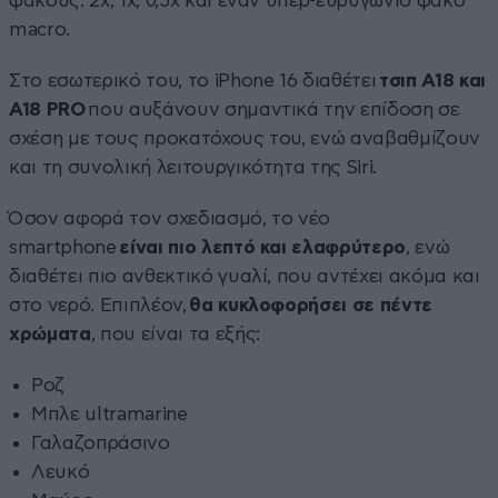
φακούς: 2x, 1x, 0,5x και έναν υπερ-ευρυγώνιο φακό
macro.
Στο εσωτερικό του, το iPhone 16 διαθέτει
τσιπ A18 και
A18 PRO
που αυξάνουν σημαντικά την επίδοση σε
σχέση με τους προκατόχους του, ενώ αναβαθμίζουν
και τη συνολική λειτουργικότητα της Siri.
Όσον αφορά τον σχεδιασμό, το νέο
smartphone
είναι πιο λεπτό και ελαφρύτερο
, ενώ
διαθέτει πιο ανθεκτικό γυαλί, που αντέχει ακόμα και
στο νερό. Επιπλέον,
θα κυκλοφορήσει σε πέντε
χρώματα
, που είναι τα εξής:
Ροζ
Μπλε ultramarine
Γαλαζοπράσινο
Λευκό