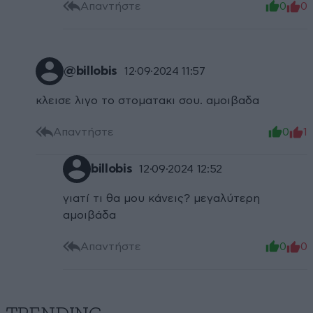
Απαντήστε
0
0
@billobis
12·09·2024 11:57
κλεισε λιγο το στοματακι σου. αμοιβαδα
Απαντήστε
0
1
billobis
12·09·2024 12:52
γιατί τι θα μου κάνεις? μεγαλύτερη
αμοιβάδα
Απαντήστε
0
0