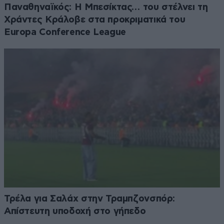
Παναθηναϊκός: Η Μπεσίκτας… του στέλνει τη
Χράντες Κράλοβε στα προκριματικά του
Europa Conference League
Τρέλα για Σαλάχ στην Τραμπζονσπόρ:
Απίστευτη υποδοχή στο γήπεδο