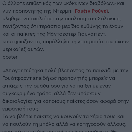
Ο άλλοτε επιθετικός των «κόκκινων διαβόλων» και
νυν προπονητής της Ντέρμπι,
Γουέιν Ρούνεϊ
,
κλήθηκε να σχολιάσει την απόλυση του Σόλσκιερ,
τονίζοντας ότι τεράστιο μερίδιο ευθύνης το έχουν
και οι παίκτες της Μάντσεστερ Γιουνάιτεντ,
καυτηριάζοντας παράλληλα τη νοοτροπία που έχουν
μερικοί εξ αυτών.
poster
«Απογοητεύτηκα πολύ βλέποντας το παιχνίδι με την
Γουότφορντ επειδή ως προπονητής μπορείς να
φτιάξεις την ομάδα σου για να παίξει με έναν
συγκεκριμένο τρόπο, αλλά δεν υπάρχουν
δικαιολογίες για κάποιους παίκτες όσον αφορά στην
εμφάνισή τους.
Το να βλέπω παίκτες να κουνούν τα χέρια τους και
να πουλούν τη μπάλα αλλά να κατηγορούν άλλους,
είναι κάτι που δεν μπορεί να είναι αποδεκτό. Θα