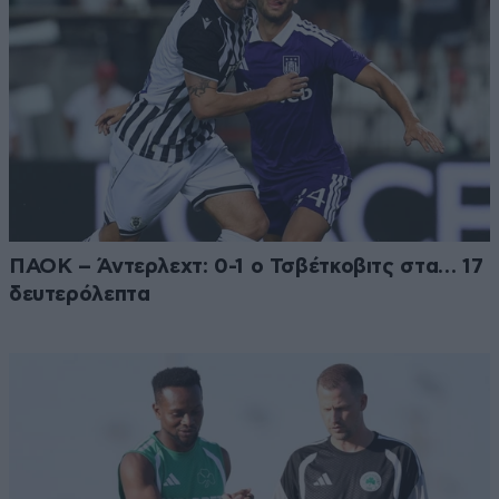
ΠΑΟΚ – Άντερλεχτ: 0-1 ο Τσβέτκοβιτς στα… 17
δευτερόλεπτα