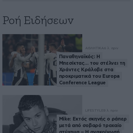
Ροή Ειδήσεων
ΑΘΛΗΤΙΚΑ
6 λ. πριν
Παναθηναϊκός: Η
Μπεσίκτας… του στέλνει τη
Χράντες Κράλοβε στα
προκριματικά του Europa
Conference League
LIFESTYLE
8 λ. πριν
Mike: Εκτός σκηνής ο ράπερ
μετά από σοβαρό τροχαίο
ατύχημα – Η ανακοίνωσή