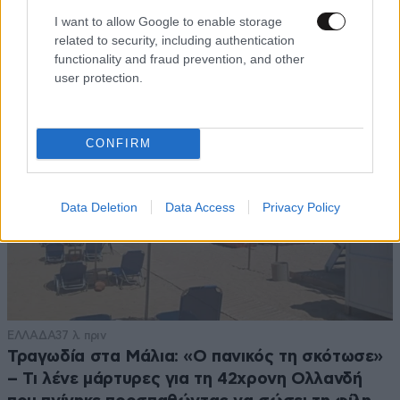
Μαρία Κορινθίου: «Είμαι πιο ευτυχισμένη από
I want to allow Google to enable storage
ποτέ – Ναι, έχω πατήσει φρένο»
related to security, including authentication
functionality and fraud prevention, and other
user protection.
CONFIRM
Data Deletion
Data Access
Privacy Policy
ΕΛΛΑΔΑ
37 λ. πριν
Τραγωδία στα Μάλια: «Ο πανικός τη σκότωσε»
– Τι λένε μάρτυρες για τη 42χρονη Ολλανδή