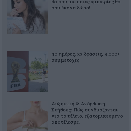
θα σου πω ποιες εμπειρίες θα
σου έκανα δώρο!
40 ημέρες, 33 δράσεις, 4.000+
συμμετοχές
Αυξητική & Ανόρθωση
Στήθους: Πώς συνδυάζονται
για το τέλειο, εξατομικευμένο
αποτέλεσμα