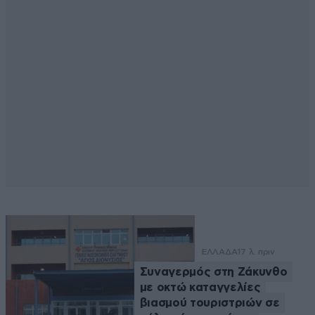
ΕΛΛΑΔΑ
17 λ. πριν
Συναγερμός στη Ζάκυνθο
με οκτώ καταγγελίες
βιασμού τουριστριών σε