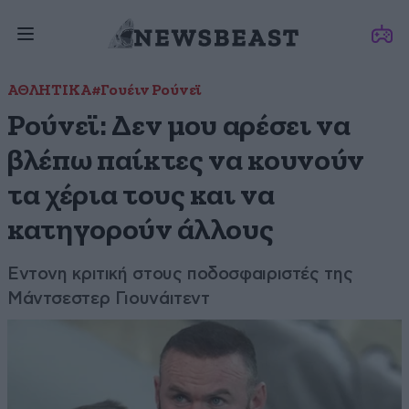
ΑΘΛΗΤΙΚΑ
#Γουέιν Ρούνεϊ
Ρούνεϊ: Δεν μου αρέσει να
βλέπω παίκτες να κουνούν
τα χέρια τους και να
κατηγορούν άλλους
Εντονη κριτική στους ποδοσφαιριστές της
Μάντσεστερ Γιουνάιτεντ