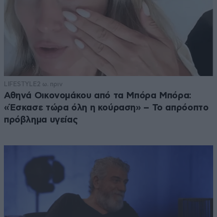
LIFESTYLE
2 ω. πριν
Αθηνά Οικονομάκου από τα Μπόρα Μπόρα:
«Έσκασε τώρα όλη η κούραση» – Το απρόοπτο
πρόβλημα υγείας