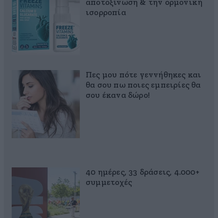
αποτοξίνωση & την ορμονική
ισορροπία
Πες μου πότε γεννήθηκες και
θα σου πω ποιες εμπειρίες θα
σου έκανα δώρο!
40 ημέρες, 33 δράσεις, 4.000+
συμμετοχές