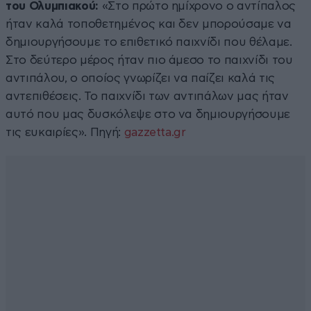
του Ολυμπιακού:
«Στο πρώτο ημίχρονο ο αντίπαλος
ήταν καλά τοποθετημένος και δεν μπορούσαμε να
δημιουργήσουμε το επιθετικό παιχνίδι που θέλαμε.
Στο δεύτερο μέρος ήταν πιο άμεσο το παιχνίδι του
αντιπάλου, ο οποίος γνωρίζει να παίζει καλά τις
αντεπιθέσεις. Το παιχνίδι των αντιπάλων μας ήταν
αυτό που μας δυσκόλεψε στο να δημιουργήσουμε
τις ευκαιρίες». Πηγή:
gazzetta.gr