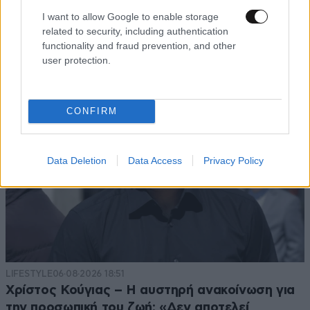
I want to allow Google to enable storage
related to security, including authentication
TRENDING
functionality and fraud prevention, and other
user protection.
CONFIRM
Data Deletion
Data Access
Privacy Policy
LIFESTYLE
06·08·2026 18:51
Χρίστος Κούγιας – Η αυστηρή ανακοίνωση για
την προσωπική του ζωή: «Δεν αποτελεί