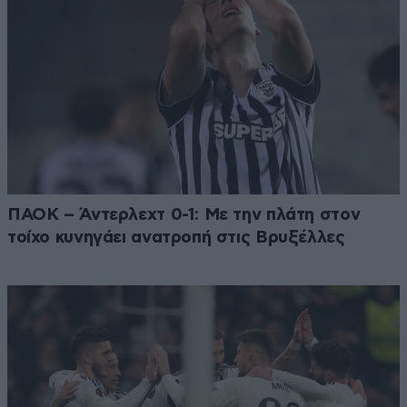
ΠΑΟΚ – Άντερλεχτ 0-1: Με την πλάτη στον
τοίχο κυνηγάει ανατροπή στις Βρυξέλλες