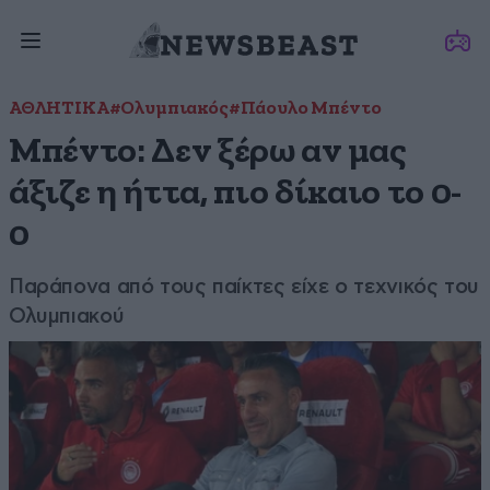
ΑΘΛΗΤΙΚΑ
#Ολυμπιακός
#Πάουλο Μπέντο
Μπέντο: Δεν ξέρω αν μας
άξιζε η ήττα, πιο δίκαιο το 0-
0
Παράπονα από τους παίκτες είχε ο τεχνικός του
Ολυμπιακού