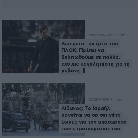
ΑΘΛΗΤΙΚΑ
50 λ. πριν
Λίσι μετά την ήττα του
ΠΑΟΚ: Πρέπει να
βελτιωθούμε σε πολλά,
έχουμε μεγάλη πίστη για τη
ρεβάνς
ΚΟΣΜΟΣ
58 λ. πριν
Λίβανος: Το Ισραήλ
αρνείται να ορίσει νέες
ζώνες για την αποχώρηση
των στρατευμάτων του