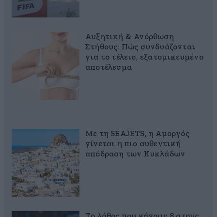
Αυξητική & Ανόρθωση
Στήθους: Πώς συνδυάζονται
για το τέλειο, εξατομικευμένο
αποτέλεσμα
Με τη SEAJETS, η Αμοργός
γίνεται η πιο αυθεντική
απόδραση των Κυκλάδων
Το λάθος που κάνουν 8 στους