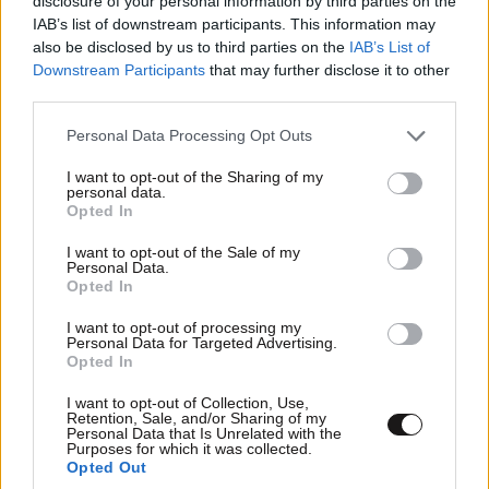
disclosure of your personal information by third parties on the
IAB’s list of downstream participants. This information may
also be disclosed by us to third parties on the
IAB’s List of
Downstream Participants
that may further disclose it to other
third parties.
Please note that this website/app uses one or more Google
Personal Data Processing Opt Outs
services and may gather and store information including but
not limited to your visit or usage behaviour. You may click to
I want to opt-out of the Sharing of my
personal data.
grant or deny consent to Google and its third-party tags to
Opted In
use your data for below specified purposes in below Google
consent section.
I want to opt-out of the Sale of my
Personal Data.
Opted In
I want to opt-out of processing my
Personal Data for Targeted Advertising.
Opted In
I want to opt-out of Collection, Use,
Retention, Sale, and/or Sharing of my
Senior
26·09·2016 03:24
Personal Data that Is Unrelated with the
Purposes for which it was collected.
Opted Out
Ότι πεις. Και η νίκη σας άξιζε. Αντε και καλή χωνεψη.