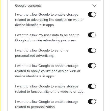
Google consents
I want to allow Google to enable storage
related to advertising like cookies on web or
device identifiers in apps.
I want to allow my user data to be sent to
Google for online advertising purposes.
I want to allow Google to send me
personalized advertising.
I want to allow Google to enable storage
related to analytics like cookies on web or
device identifiers in apps.
ΕΛΛΑΔΑ
06·08·2026 21:47
I want to allow Google to enable storage
Τραγωδία στα Μάλια: «Ο πανικός τη σκότωσε»
related to functionality of the website or app.
– Τι λένε μάρτυρες για τη 42χρονη Ολλανδή
που πνίγηκε προσπαθώντας να σώσει τη φίλη
I want to allow Google to enable storage
της
related to personalization.