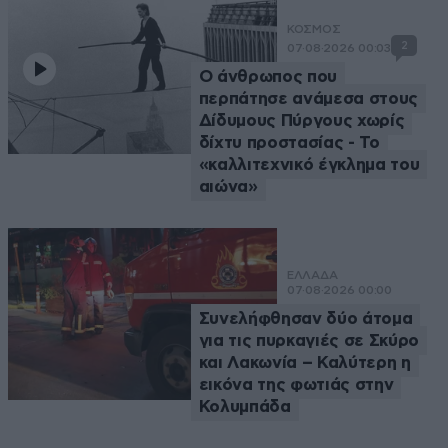
ΚΟΣΜΟΣ
2
07·08·2026 00:03
Ο άνθρωπος που
περπάτησε ανάμεσα στους
Δίδυμους Πύργους χωρίς
δίχτυ προστασίας - Το
«καλλιτεχνικό έγκλημα του
αιώνα»
ΕΛΛΑΔΑ
07·08·2026 00:00
Συνελήφθησαν δύο άτομα
για τις πυρκαγιές σε Σκύρο
και Λακωνία – Καλύτερη η
εικόνα της φωτιάς στην
Κολυμπάδα