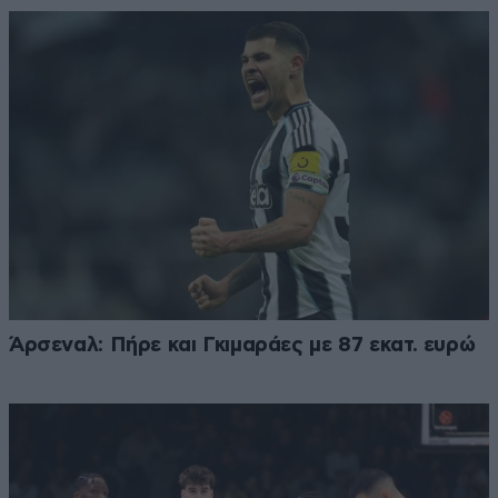
Άρσεναλ: Πήρε και Γκιμαράες με 87 εκατ. ευρώ