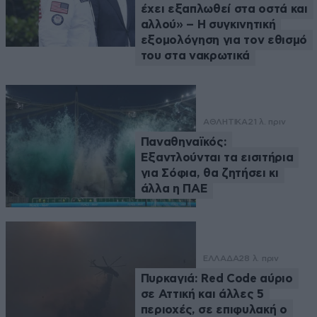
έχει εξαπλωθεί στα οστά και
αλλού» – Η συγκινητική
εξομολόγηση για τον εθισμό
του στα νακρωτικά
ΑΘΛΗΤΙΚΑ
21 λ. πριν
Παναθηναϊκός:
Εξαντλούνται τα εισιτήρια
για Σόφια, θα ζητήσει κι
άλλα η ΠΑΕ
ΕΛΛΑΔΑ
28 λ. πριν
Πυρκαγιά: Red Code αύριο
σε Αττική και άλλες 5
περιοχές, σε επιφυλακή ο