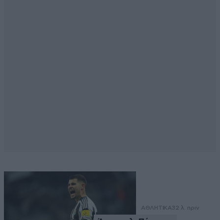
ΑΘΛΗΤΙΚΑ
32 λ. πριν