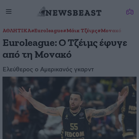
ΑΘΛΗΤΙΚΑ
#Euroleague
#Μάικ Τζέιμς
#Μονακό
Euroleague: Ο Τζέιμς έφυγε
από τη Μονακό
Ελεύθερος ο Αμερικανός γκαρντ