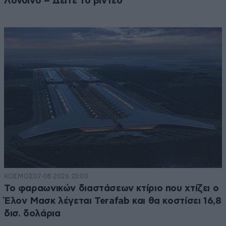
Λονδίνο – Δείτε το βίντεο
ΚΟΣΜΟΣ
07·08·2026 23:03
Το φαραωνικών διαστάσεων κτίριο που χτίζει ο
Έλον Μασκ λέγεται Terafab και θα κοστίσει 16,8
δισ. δολάρια