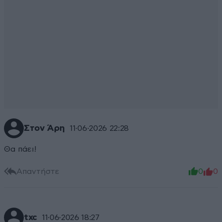
Στον Άρη
11·06·2026 22:28
Θα πάει!
Απαντήστε
0
0
txc
11·06·2026 18:27