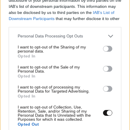
disclosure of your personal information by third parties on the
IAB’s list of downstream participants. This information may
also be disclosed by us to third parties on the
IAB’s List of
Downstream Participants
that may further disclose it to other
third parties.
Please note that this website/app uses one or more Google
Personal Data Processing Opt Outs
services and may gather and store information including but
not limited to your visit or usage behaviour. You may click to
I want to opt-out of the Sharing of my
personal data.
grant or deny consent to Google and its third-party tags to
Opted In
use your data for below specified purposes in below Google
LIFESTYLE
08·08·2026 09:01
consent section.
I want to opt-out of the Sale of my
Personal Data.
Νία Βαρντάλος – Σπύρος Κατσαγάνης: Μια
Opted In
σχέση που θυμίζει σενάριο ταινίας και μετρά
πάνω από τέσσερα χρόνια
I want to opt-out of processing my
Personal Data for Targeted Advertising.
Opted In
I want to opt-out of Collection, Use,
Retention, Sale, and/or Sharing of my
Personal Data that Is Unrelated with the
Purposes for which it was collected.
Opted Out