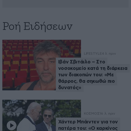
Ροή Ειδήσεων
LIFESTYLE
4 λ. πριν
Ιβάν Σβιτάιλο – Στο
νοσοκομείο κατά τη διάρκεια
των διακοπών του: «Με
θάρρος, θα σηκωθώ πιο
δυνατός»
ΚΟΣΜΟΣ
16 λ. πριν
Χάντερ Μπάιντεν για τον
πατέρα του: «Ο καρκίνος