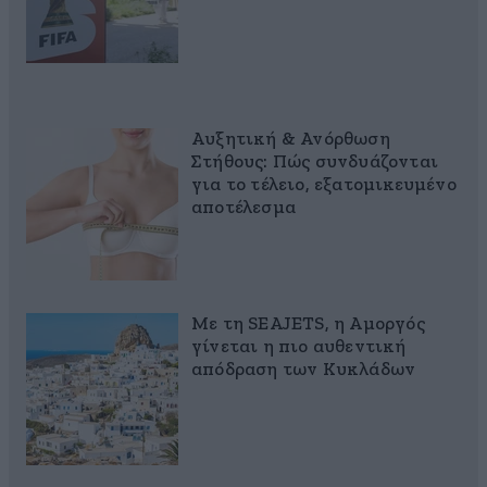
Αυξητική & Ανόρθωση
Στήθους: Πώς συνδυάζονται
για το τέλειο, εξατομικευμένο
αποτέλεσμα
Με τη SEAJETS, η Αμοργός
γίνεται η πιο αυθεντική
απόδραση των Κυκλάδων