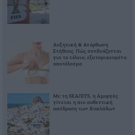
Αυξητική & Ανόρθωση
Στήθους: Πώς συνδυάζονται
για το τέλειο, εξατομικευμένο
αποτέλεσμα
Με τη SEAJETS, η Αμοργός
γίνεται η πιο αυθεντική
απόδραση των Κυκλάδων