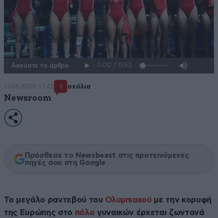
Ακούστε το άρθρο
11·06·2026 17:42
σχόλια
1
Newsroom
Πρόσθεσε το Newsbeast στις προτεινόμενες
πηγές σου στη Google
Το μεγάλο ραντεβού του
Ολυμπιακού
με την κορυφή
της Ευρώπης στο
πόλο
γυναικών έρχεται ζωντανά