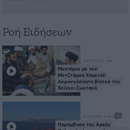
Ροή Ειδήσεων
ΚΟΣΜΟΣ
4 λ. πριν
Μυστήριο με τον
Μοτζτάμπα Χαμενεΐ:
Αχρονολόγητο βίντεο τον
δείχνει ζωντανό
3
ΕΛΛΑΔΑ
28 λ. πριν
Παρέμβαση της Αρχής