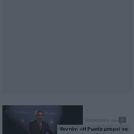
1
ΚΟΣΜΟΣ
59 λ. πριν
Φιντάν: «Η Ρωσία μπορεί να