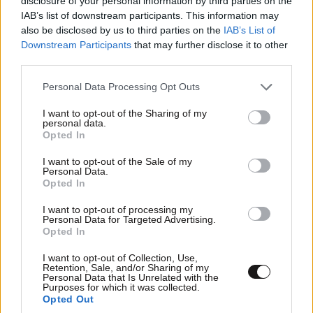
disclosure of your personal information by third parties on the
IAB’s list of downstream participants. This information may
also be disclosed by us to third parties on the
IAB’s List of
Downstream Participants
that may further disclose it to other
third parties.
Please note that this website/app uses one or more Google
Personal Data Processing Opt Outs
services and may gather and store information including but
not limited to your visit or usage behaviour. You may click to
I want to opt-out of the Sharing of my
personal data.
grant or deny consent to Google and its third-party tags to
Opted In
use your data for below specified purposes in below Google
consent section.
I want to opt-out of the Sale of my
LIFESTYLE
08·08·2026 19:12
Personal Data.
Opted In
Εριέττα Κούρκουλου – Τα 33α γενέθλια και τα
φιλιά με τον Βύρωνα Βασιλειάδη: «Καμία στιγμή
I want to opt-out of processing my
Personal Data for Targeted Advertising.
ευτυχίας δεδομένη»
Opted In
I want to opt-out of Collection, Use,
Retention, Sale, and/or Sharing of my
Personal Data that Is Unrelated with the
Purposes for which it was collected.
Opted Out