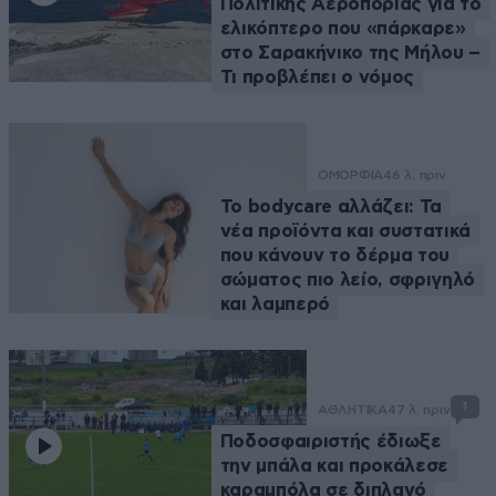
Πολιτικής Αεροπορίας για το
ελικόπτερο που «πάρκαρε»
στο Σαρακήνικο της Μήλου –
Τι προβλέπει ο νόμος
ΟΜΟΡΦΙΑ
46 λ. πριν
Το bodycare αλλάζει: Τα
νέα προϊόντα και συστατικά
που κάνουν το δέρμα του
σώματος πιο λείο, σφριγηλό
και λαμπερό
1
ΑΘΛΗΤΙΚΑ
47 λ. πριν
Ποδοσφαιριστής έδιωξε
την μπάλα και προκάλεσε
καραμπόλα σε διπλανό