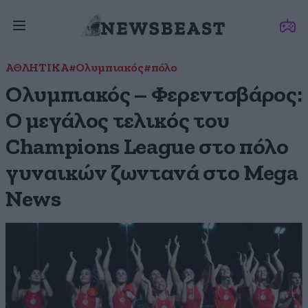
ΑΘΛΗΤΙΚΑ
#Ολυμπιακός
#πόλο
Ολυμπιακός – Φερεντσβάρος:
Ο μεγάλος τελικός του
Champions League στο πόλο
γυναικών ζωντανά στο Mega
News