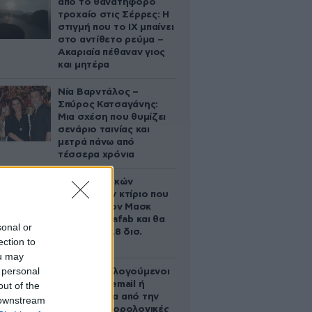
από το θανατηφόρο
τροχαίο στις Σέρρες: Η
στιγμή που το ΙΧ μπαίνει
στο αντίθετο ρεύμα –
Ακαριαία πέθαναν γιος
και μητέρα
Νία Βαρντάλος –
Σπύρος Κατσαγάνης:
Μια σχέση που θυμίζει
σενάριο ταινίας και
μετρά πάνω από
τέσσερα χρόνια
Το φαραωνικών
διαστάσεων κτίριο που
χτίζει ο Έλον Μασκ
λέγεται Terafab και θα
sonal or
κοστίσει 16,8 δισ.
ection to
δολάρια
ou may
 personal
Ποιοι φορολογούμενοι
θα λάβουν email ή
out of the
τηλεφώνημα από την
 downstream
ΑΑΔΕ για φορολογικές