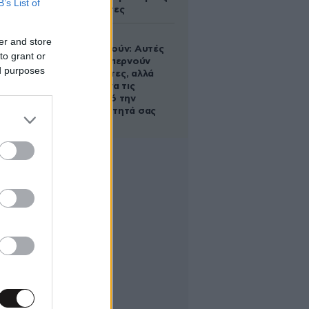
B’s List of
εκκρεμότητες
Ογκολόγοι
er and store
προειδοποιούν: Αυτές
to grant or
οι τροφές, περνούν
ed purposes
απαρατήρητες, αλλά
καλό είναι να τις
βγάλετε από την
καθημερινότητά σας