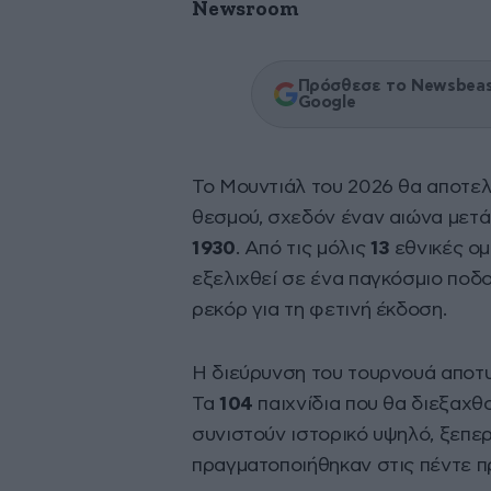
Newsroom
Πρόσθεσε το Newsbeast
Google
Το Μουντιάλ του 2026 θα αποτε
θεσμού, σχεδόν έναν αιώνα μετ
1930
. Από τις μόλις
13
εθνικές ομ
εξελιχθεί σε ένα παγκόσμιο ποδ
ρεκόρ για τη φετινή έκδοση.
Η διεύρυνση του τουρνουά αποτυ
Τα
104
παιχνίδια που θα διεξαχ
συνιστούν ιστορικό υψηλό, ξεπε
πραγματοποιήθηκαν στις πέντε π