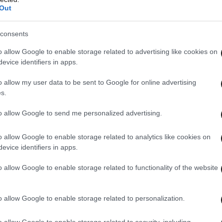
Out
consents
o allow Google to enable storage related to advertising like cookies on
 ιστορία της διοργάνωσης παραμένει ο
evice identifiers in apps.
Αυστρίας
και
Ελβετίας
, που ολοκληρώθηκε με
ς εκείνης της αναμέτρησης είναι ότι 9 από τα 12
o allow my user data to be sent to Google for online advertising
s.
ρώτα 23 λεπτά. Δεν αποτελεί έκπληξη ότι το
μη το υψηλότερο μέσο όρο τερμάτων ανά αγώνα
to allow Google to send me personalized advertising.
του
1990
στην
Ιταλία
καταγράφει τη χαμηλότερη
o allow Google to enable storage related to analytics like cookies on
λις
2,21 γκολ
ανά παιχνίδι, γεγονός που
evice identifiers in apps.
ς κανονισμών, όπως η απαγόρευση της
έρια στον τερματοφύλακα.
o allow Google to enable storage related to functionality of the website
ρον στρέφεται σε ορισμένα από τα μεγαλύτερα
o allow Google to enable storage related to personalization.
αίρου. Ο
Λιονέλ Μέσι
και ο
Κριστιάνο
ριν από ένα ακόμη ιστορικό επίτευγμα, καθώς
o allow Google to enable storage related to security, including