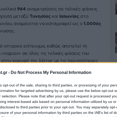
συνολικά
964
αναμετρήσεις σε τελικές φάσεις
έτρηση μεταξύ
Τυνησίας
και
Ιαπωνίας
στο
ουνίου, αναμένεται να καταγραφεί ως ο
1.000ός
άνωσης.
ό ιστορικό επίτευγμα, καθώς αποτελεί τη
 «παρών» σε όλες τις τελικές φάσεις του
ι στην κορυφή της λίστας με τις περισσότερες
ήνοντας πίσω της τη
Γερμανία
και τη
Δυτική
.gr -
Do Not Process My Personal Information
αντίποδα, η Ινδονησία, έχουν καταγράψει μόλις
λ, το
1938
απέναντι στην
Ουγγαρία
.
to opt-out of the sale, sharing to third parties, or processing of your per
formation for targeted advertising by us, please use the below opt-out s
r selection. Please note that after your opt-out request is processed y
eing interest-based ads based on personal information utilized by us or
disclosed to third parties prior to your opt-out. You may separately opt-
losure of your personal information by third parties on the IAB’s list of