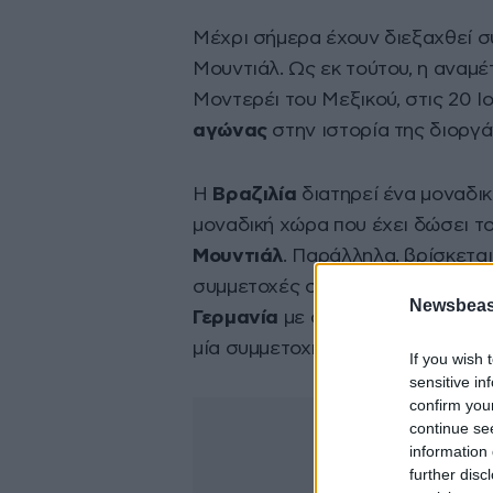
Μέχρι σήμερα έχουν διεξαχθεί 
Μουντιάλ. Ως εκ τούτου, η αναμ
Μοντερέι του Μεξικού, στις 20 Ι
αγώνας
στην ιστορία της διοργ
Η
Βραζιλία
διατηρεί ένα μοναδικ
μοναδική χώρα που έχει δώσει το
Μουντιάλ
. Παράλληλα, βρίσκετα
συμμετοχές σε αγώνες (114), αφ
Newsbeast
Γερμανία
με συνολικά
112
. Στον 
μία συμμετοχή σε αγώνα Μουντιά
If you wish 
sensitive in
confirm you
continue se
information 
further disc