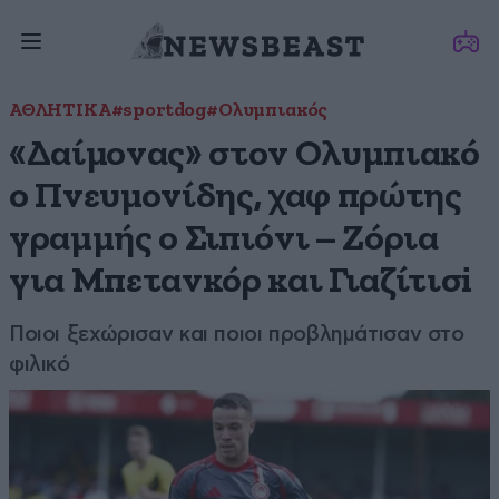
ΑΘΛΗΤΙΚΑ
#sportdog
#Ολυμπιακός
«Δαίμονας» στον Ολυμπιακό
ο Πνευμονίδης, χαφ πρώτης
γραμμής ο Σιπιόνι – Ζόρια
για Μπετανκόρ και Γιαζίτισi
Ποιοι ξεχώρισαν και ποιοι προβλημάτισαν στο
φιλικό