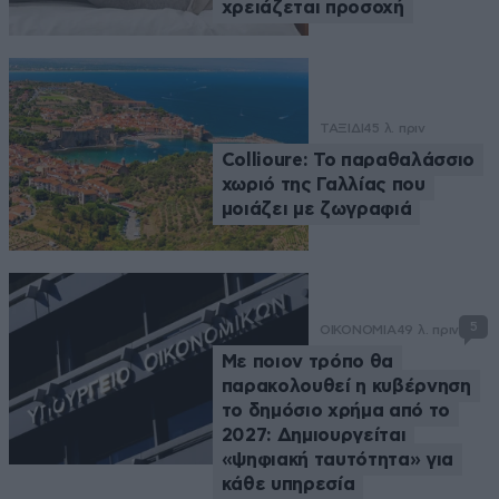
χρειάζεται προσοχή
ΤΑΞΙΔΙ
45 λ. πριν
Collioure: Το παραθαλάσσιο
χωριό της Γαλλίας που
μοιάζει με ζωγραφιά
5
ΟΙΚΟΝΟΜΙΑ
49 λ. πριν
Με ποιον τρόπο θα
παρακολουθεί η κυβέρνηση
το δημόσιο χρήμα από το
2027: Δημιουργείται
«ψηφιακή ταυτότητα» για
κάθε υπηρεσία