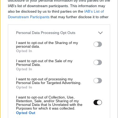
disclosure of your personal information by third parties on the
που φέρεται να βρίσκεται πίσω του – Τι ορίζει ο
IAB’s list of downstream participants. This information may
also be disclosed by us to third parties on the
IAB’s List of
όρος Greek Mafia
Downstream Participants
that may further disclose it to other
third parties.
Please note that this website/app uses one or more Google
Personal Data Processing Opt Outs
services and may gather and store information including but
not limited to your visit or usage behaviour. You may click to
I want to opt-out of the Sharing of my
personal data.
grant or deny consent to Google and its third-party tags to
Opted In
use your data for below specified purposes in below Google
consent section.
I want to opt-out of the Sale of my
Personal Data.
Opted In
I want to opt-out of processing my
Personal Data for Targeted Advertising.
Opted In
I want to opt-out of Collection, Use,
Retention, Sale, and/or Sharing of my
FITNESS
3 ω. πριν
Personal Data that Is Unrelated with the
Purposes for which it was collected.
Οι 5 ασκήσεις που πρέπει να κάνετε για μια ζωή
Opted Out
με δύναμη και αυτονομία – Ένα απλό αλλά