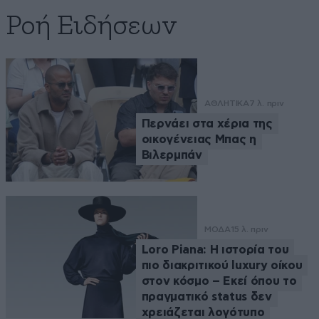
Ροή Ειδήσεων
ΑΘΛΗΤΙΚΑ
7 λ. πριν
Περνάει στα χέρια της
οικογένειας Μπας η
Βιλερμπάν
ΜΟΔΑ
15 λ. πριν
Loro Piana: Η ιστορία του
πιο διακριτικού luxury οίκου
στον κόσμο – Εκεί όπου το
πραγματικό status δεν
χρειάζεται λογότυπο