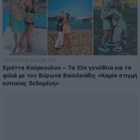
LIFESTYLE
08·08·2026 19:12
Εριέττα Κούρκουλου – Τα 33α γενέθλια και τα
φιλιά με τον Βύρωνα Βασιλειάδη: «Καμία στιγμή
ευτυχίας δεδομένη»