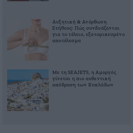
Αυξητική & Ανόρθωση
Στήθους: Πώς συνδυάζονται
για το τέλειο, εξατομικευμένο
αποτέλεσμα
Με τη SEAJETS, η Αμοργός
γίνεται η πιο αυθεντική
απόδραση των Κυκλάδων