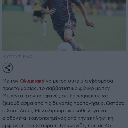
19·07·2025 19:45
Mε τον
Ολυμπιακό
να μετρά ούτε μία εβδομάδα
προετοιμασίας, το σαββατιάτικο φιλικό με την
Μπρέντα ήταν προφανές ότι θα χρησίμευε ως
ξεμούδιασμα από τις δυνατές προπονήσεις. Ωστόσο,
ο Χοσέ Λουίς Μεντιλίμπαρ έχει κάθε λόγο να
αισθάνεται ικανοποιημένος από την εκπληκτική
εμφάνιση του Σταύρου Πνευμονίδη, που σε 45