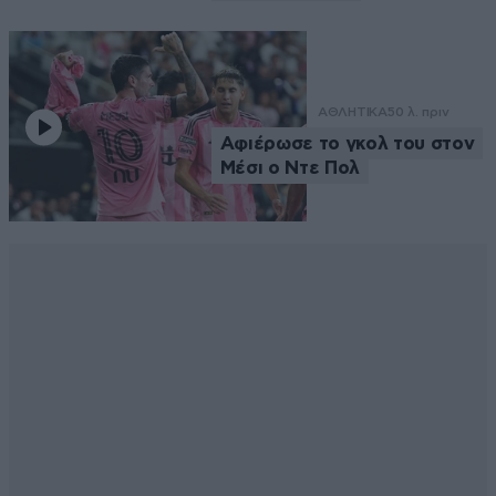
ΑΘΛΗΤΙΚΑ
50 λ. πριν
Αφιέρωσε το γκολ του στον
Μέσι ο Ντε Πολ