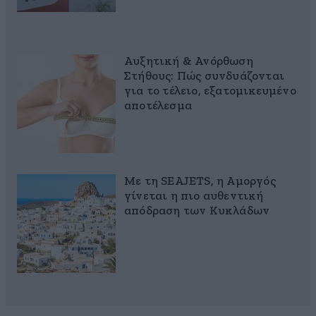
Αυξητική & Ανόρθωση
Στήθους: Πώς συνδυάζονται
για το τέλειο, εξατομικευμένο
αποτέλεσμα
Με τη SEAJETS, η Αμοργός
γίνεται η πιο αυθεντική
απόδραση των Κυκλάδων