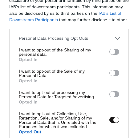
disclosure of your personal information by third parties on the
IAB’s list of downstream participants. This information may
ΣΧΌΛΙΑ ΑΝΑΓΝΩΣΤΏΝ
1
also be disclosed by us to third parties on the
IAB’s List of
Downstream Participants
that may further disclose it to other
third parties.
Please note that this website/app uses one or more Google
Personal Data Processing Opt Outs
services and may gather and store information including but
not limited to your visit or usage behaviour. You may click to
I want to opt-out of the Sharing of my
personal data.
grant or deny consent to Google and its third-party tags to
ΠΡΟΣΘΕΣΤΕ ΤΟ ΣΧΟΛΙΟ ΣΑΣ
Opted In
use your data for below specified purposes in below Google
consent section.
I want to opt-out of the Sale of my
Personal Data.
Opted In
I want to opt-out of processing my
Personal Data for Targeted Advertising.
Opted In
I want to opt-out of Collection, Use,
Retention, Sale, and/or Sharing of my
Personal Data that Is Unrelated with the
Purposes for which it was collected.
Opted Out
Xαρακτήρες: 0/1000