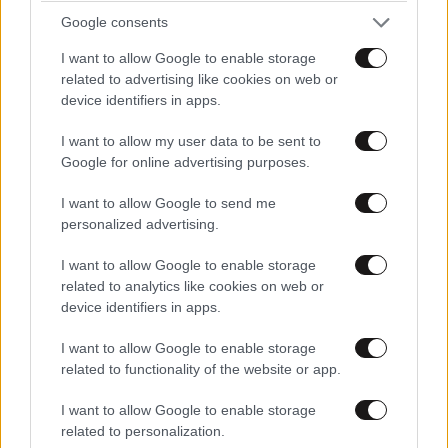
Διαβάστε και ακολουθήστε τους κανόνες σχολιασμού
Google consents
I want to allow Google to enable storage
ΠΡΟΣΘΗΚΗ
related to advertising like cookies on web or
device identifiers in apps.
I want to allow my user data to be sent to
Google for online advertising purposes.
mn
28·09·2016 13:14
I want to allow Google to send me
αυτα ειναι εμ εφαγε τοσα εχει και το θρασος να θελει
personalized advertising.
να βγει να αλωνιζει τι αλλο θα δουμε σε αυτη χωρα
μπαχαλο!
I want to allow Google to enable storage
related to analytics like cookies on web or
Απαντήστε
0
0
device identifiers in apps.
I want to allow Google to enable storage
related to functionality of the website or app.
I want to allow Google to enable storage
related to personalization.