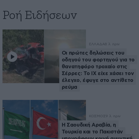
Ροή Ειδήσεων
ΕΛΛΑΔΑ
8 λ. πριν
Οι πρώτες δηλώσεις του
οδηγού του φορτηγού για το
θανατηφόρο τροχαίο στις
Σέρρες: Το ΙΧ είχε χάσει τον
έλεγχο, έφυγε στο αντίθετο
ρεύμα
ΚΟΣΜΟΣ
9 λ. πριν
Η Σαουδική Αραβία, η
Τουρκία και το Πακιστάν
υπογράφουν κοινή αμυντική