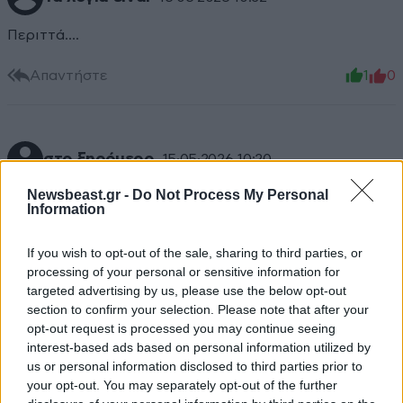
Περιττά....
Απαντήστε
1
0
στο ξηρόμερο
15·05·2026 10:20
Newsbeast.gr -
Do Not Process My Personal
δεμένοι να ισοπεδώνουν το βουνό μέχρι να
Information
εξοφλήσουν τα έξοδα που δημιούργησαν και μετά
νότια της Κρήτης να φύγουν κολυμπώντας και να μην
If you wish to opt-out of the sale, sharing to third parties, or
ξαγυρίσουν ποτέ στην Ελλάδα
processing of your personal or sensitive information for
targeted advertising by us, please use the below opt-out
Απαντήστε
0
0
section to confirm your selection. Please note that after your
opt-out request is processed you may continue seeing
interest-based ads based on personal information utilized by
us or personal information disclosed to third parties prior to
your opt-out. You may separately opt-out of the further
TRENDING