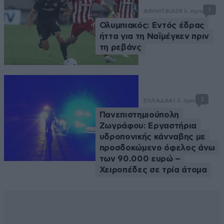
1
ΑΘΛΗΤΙΚΑ
39 λ. πριν
Ολυμπιακός: Εντός έδρας
ήττα για τη Ναϊμέγκεν πριν
τη ρεβάνς
2
ΕΛΛΑΔΑ
41 λ. πριν
Πανεπιστημιούπολη
Ζωγράφου: Εργαστήρια
υδροπονικής κάνναβης με
προσδοκώμενο όφελος άνω
των 90.000 ευρώ –
Χειροπέδες σε τρία άτομα