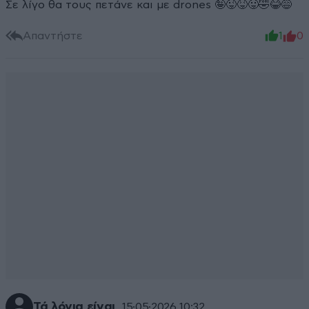
Σε λίγο θα τους πετάνε και με drones 🤪😜😝😛🤣😂😅
Απαντήστε
1
0
Τά λόγια είναι
15·05·2026 10:32