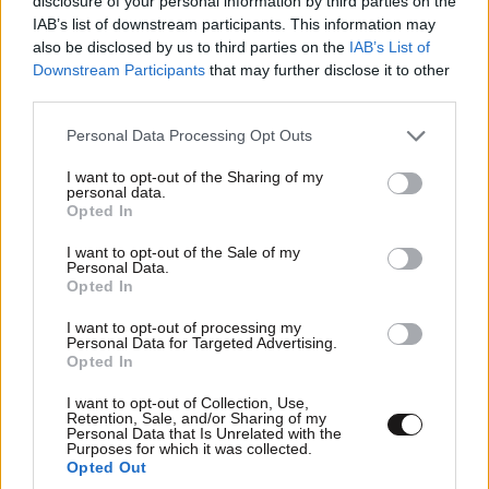
disclosure of your personal information by third parties on the
IAB’s list of downstream participants. This information may
also be disclosed by us to third parties on the
IAB’s List of
Downstream Participants
that may further disclose it to other
third parties.
Please note that this website/app uses one or more Google
Personal Data Processing Opt Outs
services and may gather and store information including but
not limited to your visit or usage behaviour. You may click to
I want to opt-out of the Sharing of my
personal data.
grant or deny consent to Google and its third-party tags to
Opted In
use your data for below specified purposes in below Google
consent section.
I want to opt-out of the Sale of my
Personal Data.
Opted In
I want to opt-out of processing my
Personal Data for Targeted Advertising.
ΟΙΚΟΝΟΜΙΑ
08·08·2026 13:03
Opted In
Ποιοι φορολογούμενοι θα λάβουν email ή
τηλεφώνημα από την ΑΑΔΕ για φορολογικές
I want to opt-out of Collection, Use,
Retention, Sale, and/or Sharing of my
εκκρεμότητες
Personal Data that Is Unrelated with the
Purposes for which it was collected.
Opted Out