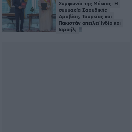
Συμφωνία της Μέκκας: Η
συμμαχία Σαουδικής
Αραβίας, Τουρκίας και
Πακιστάν απειλεί Ινδία και
Ισραήλ;