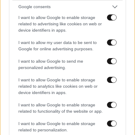
Google consents
αννα σταμος
16·09·2015 16:17
I want to allow Google to enable storage
related to advertising like cookies on web or
Εσύ, Τζήμερε, είσαι κάτι παραπάνω από ηλίθιος και το
device identifiers in apps.
επίπεδο της κουβεντας σου είναι πέραν κάθε
χαρακτηρισμού. ΑΠορώ μάλιστα γιά το πόσοι
I want to allow my user data to be sent to
άνθρωποι κάθονται και σού απαντούν ( μηδ᾽εμού
Google for online advertising purposes.
εξαιρουμένης...αλλά, να, μεσημεράκι είναι να δούμε
LIFESTYLE
07·08·2026 18:48
I want to allow Google to send me
και καμμιά [...] στο διαδίκτυο). ΑΛλά όχι και να το
Ξεσπά ο Χρήστος Δάντης: «Δεν περίμενα την
personalized advertising.
παίζεις καθοδηγητής!!!
αχαριστία των ανθρώπων του χώρου»
I want to allow Google to enable storage
Απαντήστε
0
0
related to analytics like cookies on web or
device identifiers in apps.
I want to allow Google to enable storage
related to functionality of the website or app.
Ναυτικός
21·08·2015 00:36
I want to allow Google to enable storage
Δυστυχώς ο Τζήμερος ενώ έχει δίκιο σε αυτά που
related to personalization.
λέει, προσπαθεί να προσελκύσει και κάποιους ηλίθιους