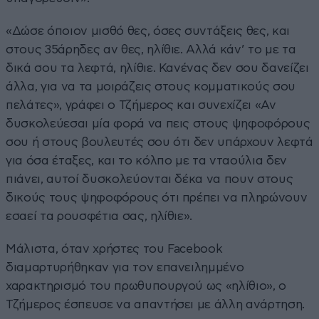
«Δώσε όποιον μισθό θες, όσες συντάξεις θες, και
στους 35άρηδες αν θες, ηλίθιε. Αλλά κάν’ το με τα
δικά σου τα λεφτά, ηλίθιε. Κανένας δεν σου δανείζει
άλλα, για να τα μοιράζεις στους κομματικούς σου
πελάτες», γράφει ο Τζήμερος και συνεχίζει «Αν
δυσκολεύεσαι μία φορά να πεις στους ψηφοφόρους
σου ή στους βουλευτές σου ότι δεν υπάρχουν λεφτά
για όσα έταξες, και το κόλπο με τα νταούλια δεν
πιάνει, αυτοί δυσκολεύονται δέκα να πουν στους
δικούς τους ψηφοφόρους ότι πρέπει να πληρώνουν
εσαεί τα ρουσφέτια σας, ηλίθιε».
Μάλιστα, όταν χρήστες του Facebook
διαμαρτυρήθηκαν για τον επανειλημμένο
χαρακτηρισμό του πρωθυπουργού ως «ηλίθιο», ο
Τζήμερος έσπευσε να απαντήσει με άλλη ανάρτηση.