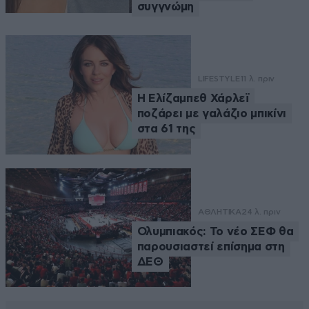
συγγνώμη
LIFESTYLE
11 λ. πριν
Η Ελίζαμπεθ Χάρλεϊ
ποζάρει με γαλάζιο μπικίνι
στα 61 της
ΑΘΛΗΤΙΚΑ
24 λ. πριν
Ολυμπιακός: Το νέο ΣΕΦ θα
παρουσιαστεί επίσημα στη
ΔΕΘ