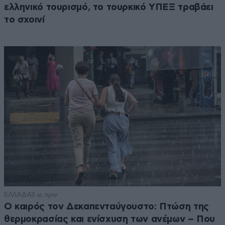
είναι κάποιος [...]&nbsp; είναι κάτι το σύνηθες πλέον.
ελληνικό τουρισμό, το τουρκικό ΥΠΕΞ τραβάει
το σχοινί
Απαντήστε
0
1
ΕΛΛΑΔΑ
3 ω. πριν
Ο καιρός τον Δεκαπενταύγουστο: Πτώση της
θερμοκρασίας και ενίσχυση των ανέμων – Που