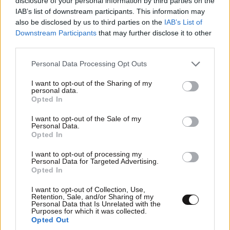
disclosure of your personal information by third parties on the
Και που να δεις πως φαντάζουν τα σχόλια το
IAB’s list of downstream participants. This information may
2025. Μετά την κυκλοφορία του βιβλίου του
also be disclosed by us to third parties on the
IAB’s List of
Τσίπρα!
Downstream Participants
that may further disclose it to other
third parties.
Απαντήστε
0
0
Please note that this website/app uses one or more Google
Personal Data Processing Opt Outs
services and may gather and store information including but
not limited to your visit or usage behaviour. You may click to
I want to opt-out of the Sharing of my
personal data.
grant or deny consent to Google and its third-party tags to
Opted In
use your data for below specified purposes in below Google
ΠΕΡΙΣΣΟΤΕΡΑ ΣΧΟΛΙΑ
consent section.
I want to opt-out of the Sale of my
Personal Data.
Opted In
I want to opt-out of processing my
TRENDING
Personal Data for Targeted Advertising.
Opted In
I want to opt-out of Collection, Use,
Retention, Sale, and/or Sharing of my
Personal Data that Is Unrelated with the
Purposes for which it was collected.
Opted Out