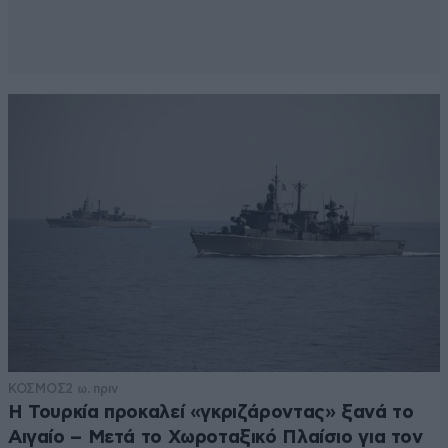
ζούμε στον κόσμο μας..
Απαντήστε
0
0
ΑΝΤΙ
15·06·2015 16:14
Διαγραφή ιθαγένειας στους γερμανοτσολιάδες τύπου
Τζήμερου εδώ και τώρα
Απαντήστε
0
2
Panos32
05·06·2015 10:04
ΚΟΣΜΟΣ
2 ω. πριν
Μου φαίνεται [...]&nbsp; ότι το "άι γα ..." που ακούς το
Η Τουρκία προκαλεί «γκριζάροντας» ξανά το
παίρνεις ως ευχή,γιαυτό το επιδιώκεις. Εντάξει, το να
Αιγαίο – Μετά το Χωροταξικό Πλαίσιο για τον