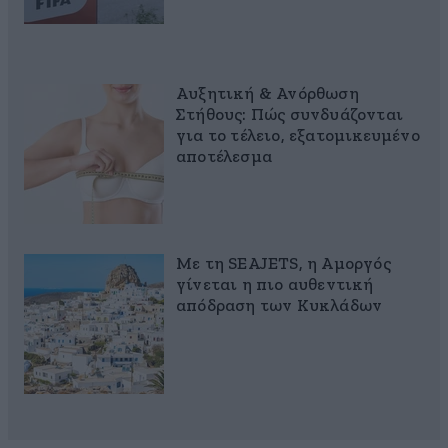
Αυξητική & Ανόρθωση
Στήθους: Πώς συνδυάζονται
για το τέλειο, εξατομικευμένο
αποτέλεσμα
Με τη SEAJETS, η Αμοργός
γίνεται η πιο αυθεντική
απόδραση των Κυκλάδων