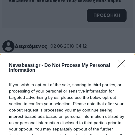
Διαβάστε και ακολουθήστε τους κανόνες σχολιασμού
ΠΡΟΣΘΗΚΗ
Διερχόμενος
02·08·2018 04:12
Τρία χρόνια μετά...το ΄΄ηλίθιος΄΄ για τον μεγαηγέτη
Newsbeast.gr -
Do Not Process My Personal
Τσίπρα είναι πλέον φιλοφρόνηση.Διαβάζοντας
Information
μάλιστα και τα σχόλια απ΄το ΄15 καταλαβαίνει κανείς
το μέγεθος της πλάνης που έφερε την γήινη εκδοχή
If you wish to opt-out of the sale, sharing to third parties, or
του ΄΄Ντόρα,η μικρή εξερευνήτρια΄΄ στην
processing of your personal or sensitive information for
εξουσία.Περαστικά μας λοιπόν...
targeted advertising by us, please use the below opt-out
section to confirm your selection. Please note that after your
Απαντήστε
0
0
opt-out request is processed you may continue seeing
interest-based ads based on personal information utilized by
us or personal information disclosed to third parties prior to
Προφήτης
27·11·2025 09:01
your opt-out. You may separately opt-out of the further