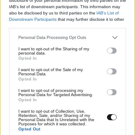
disclosure of your personal information by third parties on the
IAB’s list of downstream participants. This information may
also be disclosed by us to third parties on the
IAB’s List of
Downstream Participants
that may further disclose it to other
third parties.
Please note that this website/app uses one or more Google
Personal Data Processing Opt Outs
services and may gather and store information including but
not limited to your visit or usage behaviour. You may click to
I want to opt-out of the Sharing of my
personal data.
grant or deny consent to Google and its third-party tags to
Opted In
use your data for below specified purposes in below Google
consent section.
I want to opt-out of the Sale of my
Personal Data.
Opted In
I want to opt-out of processing my
Personal Data for Targeted Advertising.
Opted In
I want to opt-out of Collection, Use,
Retention, Sale, and/or Sharing of my
Personal Data that Is Unrelated with the
Purposes for which it was collected.
Opted Out