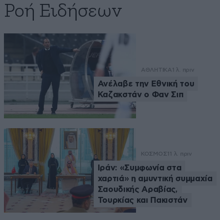
Ροή Ειδήσεων
ΑΘΛΗΤΙΚΑ
1 λ. πριν
Ανέλαβε την Εθνική του
Καζακστάν ο Φαν Σιπ
ΚΟΣΜΟΣ
11 λ. πριν
Ιράν: «Συμφωνία στα
χαρτιά» η αμυντική συμμαχία
Σαουδικής Αραβίας,
Τουρκίας και Πακιστάν