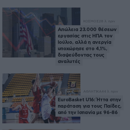
ΚΟΣΜΟΣ
28 λ. πριν
Απώλεια 23.000 θέσεων
εργασίας στις ΗΠΑ τον
Ιούλιο, αλλά η ανεργία
υποχώρησε στο 4,1%,
διαψεύδοντας τους
αναλυτές
ΑΘΛΗΤΙΚΑ
44 λ. πριν
EuroBasket U16: Ήττα στην
παράταση για τους Παίδες,
από την Ισπανία με 96-86