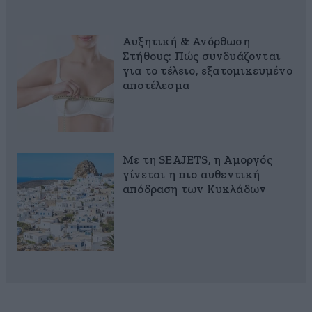
Αυξητική & Ανόρθωση
Στήθους: Πώς συνδυάζονται
για το τέλειο, εξατομικευμένο
αποτέλεσμα
Με τη SEAJETS, η Αμοργός
γίνεται η πιο αυθεντική
απόδραση των Κυκλάδων