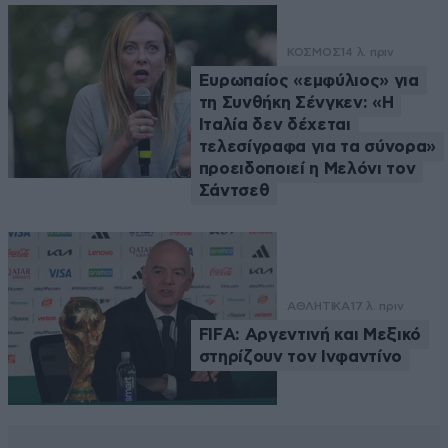
ΚΟΣΜΟΣ
14 λ. πριν
Ευρωπαίος «εμφύλιος» για
τη Συνθήκη Σένγκεν: «Η
Ιταλία δεν δέχεται
τελεσίγραφα για τα σύνορα»
προειδοποιεί η Μελόνι τον
Σάντσεθ
ΑΘΛΗΤΙΚΑ
17 λ. πριν
FIFA: Αργεντινή και Μεξικό
στηρίζουν τον Ινφαντίνο