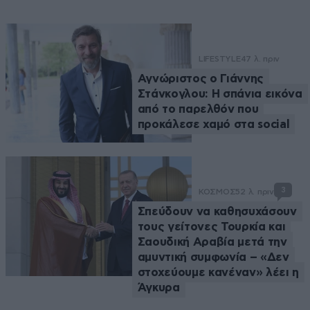
LIFESTYLE
47 λ. πριν
Αγνώριστος ο Γιάννης
Στάνκογλου: Η σπάνια εικόνα
από το παρελθόν που
προκάλεσε χαμό στα social
3
ΚΟΣΜΟΣ
52 λ. πριν
Σπεύδουν να καθησυχάσουν
τους γείτονες Τουρκία και
Σαουδική Αραβία μετά την
αμυντική συμφωνία – «Δεν
στοχεύουμε κανέναν» λέει η
Άγκυρα