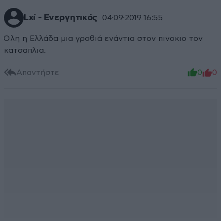
Lxί - Ενεργητικός
04·09·2019 16:55
Όλη η Ελλάδα μια γροθιά ενάντια στον πινοκιο τον
κατσαπλια.
Απαντήστε
0
0