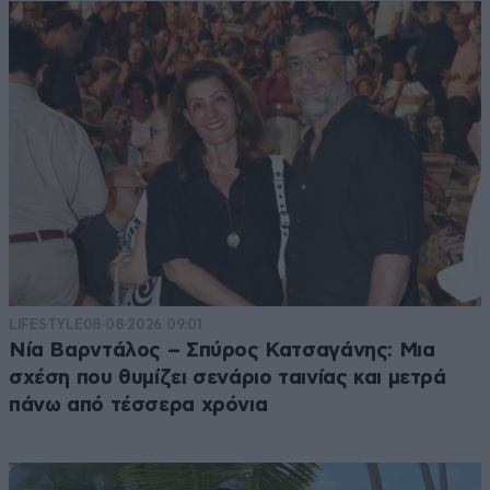
Tα μονα νουμερα...
04·09·2019 15:18
...που εφτιαξε ο ΣΥΡΙΖΑ, ηταν οι Καρανικες...
Απαντήστε
1
0
LIFESTYLE
08·08·2026 09:01
Νία Βαρντάλος – Σπύρος Κατσαγάνης: Μια
σχέση που θυμίζει σενάριο ταινίας και μετρά
πάνω από τέσσερα χρόνια