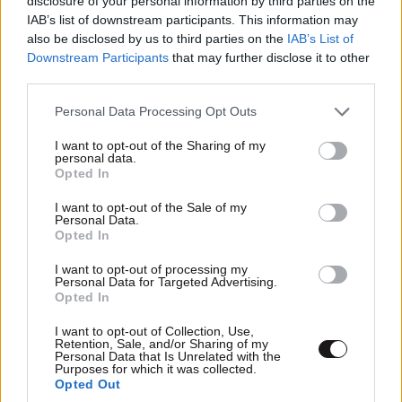
disclosure of your personal information by third parties on the
IAB’s list of downstream participants. This information may
also be disclosed by us to third parties on the
IAB’s List of
Downstream Participants
that may further disclose it to other
third parties.
Πρωτοφανείς συνθήκες στη φωτιά της
Αττικοβοιωτίας – Τουρνάς: Δεν κατάφεραν να
Please note that this website/app uses one or more Google
Personal Data Processing Opt Outs
services and may gather and store information including but
κάνουν ρίψεις 51 εναέρια μέσα
not limited to your visit or usage behaviour. You may click to
I want to opt-out of the Sharing of my
personal data.
grant or deny consent to Google and its third-party tags to
Opted In
use your data for below specified purposes in below Google
consent section.
I want to opt-out of the Sale of my
Personal Data.
Opted In
I want to opt-out of processing my
Personal Data for Targeted Advertising.
Opted In
I want to opt-out of Collection, Use,
Retention, Sale, and/or Sharing of my
Personal Data that Is Unrelated with the
Purposes for which it was collected.
Opted Out