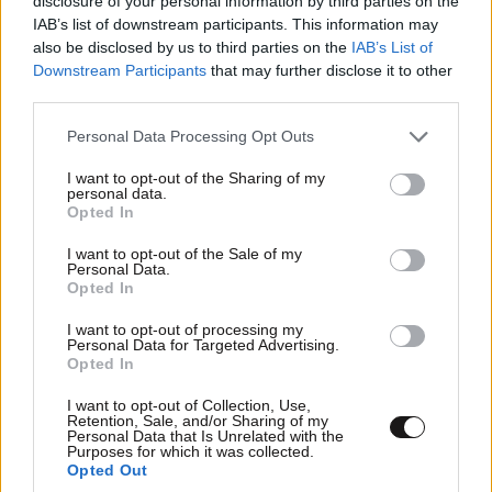
disclosure of your personal information by third parties on the
IAB’s list of downstream participants. This information may
also be disclosed by us to third parties on the
IAB’s List of
Downstream Participants
that may further disclose it to other
third parties.
Please note that this website/app uses one or more Google
Personal Data Processing Opt Outs
services and may gather and store information including but
not limited to your visit or usage behaviour. You may click to
I want to opt-out of the Sharing of my
personal data.
grant or deny consent to Google and its third-party tags to
Opted In
use your data for below specified purposes in below Google
consent section.
I want to opt-out of the Sale of my
Personal Data.
Opted In
I want to opt-out of processing my
Personal Data for Targeted Advertising.
Τσουκαλάς: Xρειάζεται άλλη εξωτερική πολιτική
Opted In
με στρατηγικό βάθος
I want to opt-out of Collection, Use,
Retention, Sale, and/or Sharing of my
Personal Data that Is Unrelated with the
Purposes for which it was collected.
Opted Out