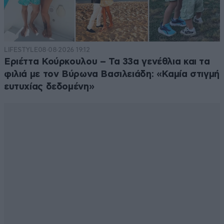
LIFESTYLE
08·08·2026 19:12
Εριέττα Κούρκουλου – Τα 33α γενέθλια και τα
φιλιά με τον Βύρωνα Βασιλειάδη: «Καμία στιγμή
ευτυχίας δεδομένη»