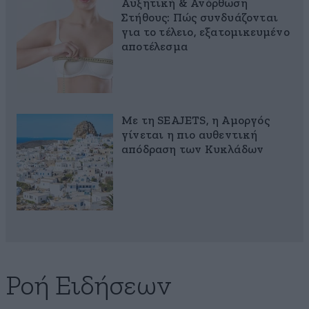
Αυξητική & Ανόρθωση
Στήθους: Πώς συνδυάζονται
για το τέλειο, εξατομικευμένο
αποτέλεσμα
Με τη SEAJETS, η Αμοργός
γίνεται η πιο αυθεντική
απόδραση των Κυκλάδων
Ροή Ειδήσεων